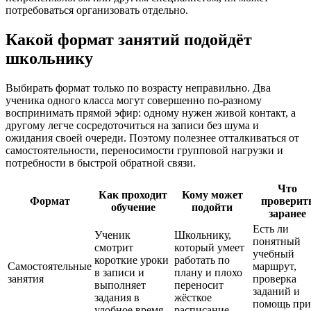
потребоваться организовать отдельно.
Какой формат занятий подойдёт
школьнику
Выбирать формат только по возрасту неправильно. Два
ученика одного класса могут совершенно по-разному
воспринимать прямой эфир: одному нужен живой контакт, а
другому легче сосредоточиться на записи без шума и
ожидания своей очереди. Поэтому полезнее отталкиваться от
самостоятельности, переносимости групповой нагрузки и
потребности в быстрой обратной связи.
Что
Как проходит
Кому может
Формат
проверит
обучение
подойти
заранее
Есть ли
Ученик
Школьнику,
понятный
смотрит
который умеет
учебный
короткие уроки
работать по
Самостоятельные
маршрут,
в записи и
плану и плохо
занятия
проверка
выполняет
переносит
заданий и
задания в
жёсткое
помощь при
удобное время
расписание