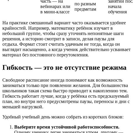
часть — на
занятий пос
по разным
вебинарах или
начала
предметам
в мини-классе
обучения
На практике смешанный вариант часто оказывается удобнее
крайностей. Например, математику ребёнок изучает в
небольшой группе, чтобы сразу уточнять непонятные шаги
решения, а историю смотрит в записи, делая паузы для
отдыха. Формат стоит считать удачным не тогда, когда он
выглядит насыщенно, а когда ученик действительно усваивает
материал без постоянного переутомления.
Гибкость — это не отсутствие режима
Свободное расписание иногда понимают как возможность
заниматься только при появлении желания. Для большинства
школьников такая схема быстро приводит к накоплению тем.
Гибкость работает лучше, когда у ребёнка есть предсказуемый
план, но внутри него предусмотрены паузы, переносы и дни с
меньшей нагрузкой.
Удобный учебный день можно собрать из коротких блоков:
Выберите время устойчивой работоспособности.
Одному ученику легче заниматься утром, другому —