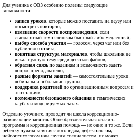
Для ученика с ОВЗ особенно полезны следующие
возможности:
записи уроков
, которые можно поставить на паузу или
посмотреть повторно;
изменение скорости воспроизведения
, если
стандартный темп слишком быстрый либо медленный;
выбор способа участия
— голосом, через чат или без
публичного ответа;
понятная структура материалов
, чтобы школьник не
искал нужную тему среди десятков файлов;
обратная связь
по заданиям и возможность задать
вопрос преподавателю;
разные форматы занятий
— самостоятельные уроки,
вебинары и небольшие группы;
поддержка родителей
по организационным вопросам и
аттестациям;
возможности безопасного общения
в тематических
клубах и модерируемых чатах.
Отдельно уточните, проводит ли школа коррекционно-
развивающие занятия. Общеобразовательная онлайн-
программа и коррекционная помощь — не одно и то же. Если
ребёнку нужны занятия с логопедом, дефектологом,
нейропсихологом или другим специалистом, их может