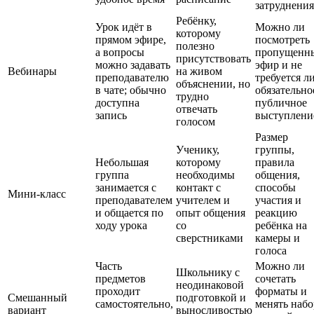
затруднени
Ребёнку,
Урок идёт в
Можно ли
которому
прямом эфире,
посмотреть
полезно
а вопросы
пропущенн
присутствовать
можно задавать
эфир и не
Вебинары
на живом
преподавателю
требуется л
объяснении, но
в чате; обычно
обязательно
трудно
доступна
публичное
отвечать
запись
выступлени
голосом
Размер
Ученику,
группы,
Небольшая
которому
правила
группа
необходимы
общения,
занимается с
контакт с
способы
Мини-класс
преподавателем
учителем и
участия и
и общается по
опыт общения
реакцию
ходу урока
со
ребёнка на
сверстниками
камеры и
голоса
Часть
Можно ли
Школьнику с
предметов
сочетать
неодинаковой
проходит
форматы и
Смешанный
подготовкой и
самостоятельно,
менять набо
вариант
выносливостью