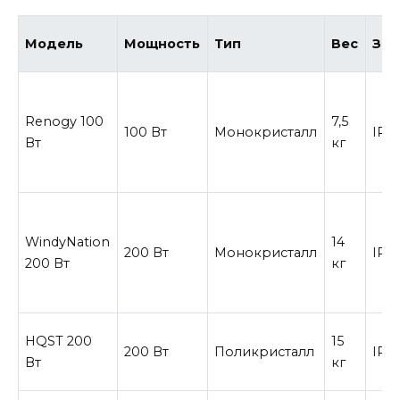
Модель
Мощность
Тип
Вес
Защ
Renogy 100
7,5
100 Вт
Монокристалл
IP6
Вт
кг
WindyNation
14
200 Вт
Монокристалл
IP6
200 Вт
кг
HQST 200
15
200 Вт
Поликристалл
IP6
Вт
кг