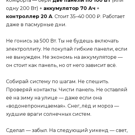
комфорта — бери
две панели по 100 Вт
(или
одну 200 Вт) +
аккумулятор 70 Ач
+
контроллер 20 А
. Стоит 35–40 000 ₽. Работает
даже в пасмурные дни.
Не гонись за 500 Вт. Ты не будешь включать
электроплиту. Не покупай гибкие панели, если
не вынужден. Не экономь на аккумуляторе —
он стоит как панель, но от него зависит всё.
Собирай систему по шагам. Не спешить.
Проверяй контакты. Чисти панель. Не оставляй
её на зиму на улице — даже если она
«водонепроницаемая». Снег, лёд и мороз —
худшие враги солнечных систем.
Сделал — забыл. На следующий уикенд — свет,