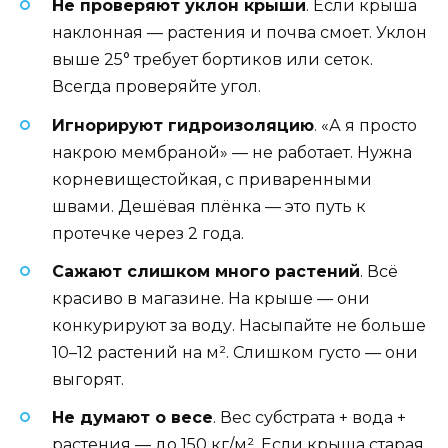
Не проверяют уклон крыши
. Если крыша
наклонная — растения и почва смоет. Уклон
выше 25° требует бортиков или сеток.
Всегда проверяйте угол.
Игнорируют гидроизоляцию
. «А я просто
накрою мембраной» — не работает. Нужна
корневищестойкая, с приваренными
швами. Дешёвая плёнка — это путь к
протечке через 2 года.
Сажают слишком много растений
. Всё
красиво в магазине. На крыше — они
конкурируют за воду. Насыпайте не больше
10–12 растений на м². Слишком густо — они
выгорят.
Не думают о весе
. Вес субстрата + вода +
растения — до 150 кг/м². Если крыша старая,