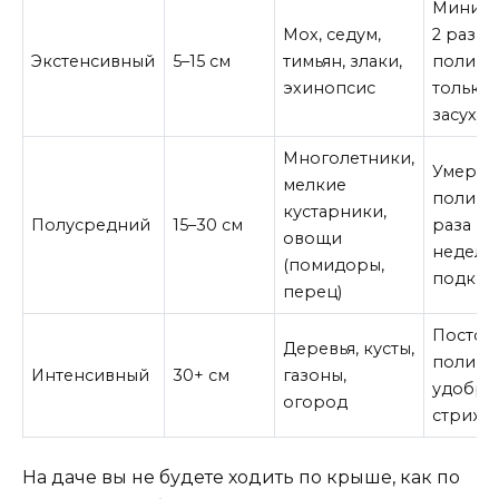
Миниму
Мох, седум,
2 раза в
Экстенсивный
5–15 см
тимьян, злаки,
полив
эхинопсис
только 
засуху
Многолетники,
Умерен
мелкие
полив 1
кустарники,
Полусредний
15–30 см
раза в
овощи
неделю
(помидоры,
подкор
перец)
Постоя
Деревья, кусты,
полив,
Интенсивный
30+ см
газоны,
удобре
огород
стрижк
На даче вы не будете ходить по крыше, как по