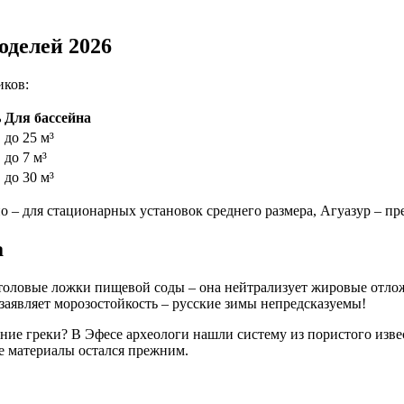
оделей 2026
иков:
ь
Для бассейна
до 25 м³
до 7 м³
до 30 м³
о – для стационарных установок среднего размера, Агуазур – пр
а
 столовые ложки пищевой соды – она нейтрализует жировые отл
заявляет морозостойкость – русские зимы непредсказуемы!
вние греки? В Эфесе археологи нашли систему из пористого изве
е материалы остался прежним.