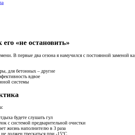
па
 его «не остановить»
мени. В первые два сезона я намучился с постоянной заменой 
ры, для бетонных – другие
ффективность вдвое
енной системы
актика
а:
тдыха будете слушать гул
лок с системой предварительной очистки
ет жизнь наполнителю в 3 раза
с не должен трескаться при -15°С