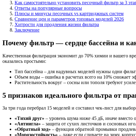
Как самостоятельно установить песочный фильтр за 3 эта
Ответы на популярные вопросы
Плюсы и минусы песочных vs картриджных систем
Сравнение цен и параметров топовых моделей 2026
Хитрости для продления жизни фильтра
Заключение
Почему фильтр — сердце бассейна и как
Качественная фильтрация экономит до 70% химии и вашего вре
оказались простыми:
Тип бассейна – для надувных моделей нужны одни фильт
Объем воды – ошибка в расчетах всего на 10% снижает э
Растительность вокруг – сосны или тополя требуют усил
5 признаков идеального фильтра от пр
За три года перебрал 15 моделей и составил чек-лист для выбор
«Тихий друг»
– уровень шума ниже 45 дБ, иначе вместо о
«Антиигла»
– защита от сухих листочков и сосновых иго
«Обратный ход»
– функция обратной промывки продлева
«Морозостойкость»
– даже если сливаете на зиму, корпу