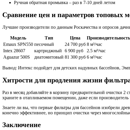
Ручная обратная промывка – раз в 7-10 дней летом
Сравнение цен и параметров топовых м
Лучшие производители по данным Роскачества и опросов дачн
Модель
Тип
Цена
Производительност
Emaux SPN550
песочный
24 700 руб
8 м³/час
Intex 28607
картриджный
6 900 руб
2.5 м³/час
Aguazur 500S
диатомитовый
81 300 руб
6 м³/час
Вывод: Интекс подойдет для детских надувных бассейнов, Эмп
Хитрости для продления жизни фильтр
Раз в месяц добавляйте в корзину предварительной очистки 2
храните в отапливаемом помещении, даже если производитель 
Знаете ли вы, что первые фильтры для бассейнов изобрели дре
конечно эффективнее, но принцип очистки через многослойны
Заключение