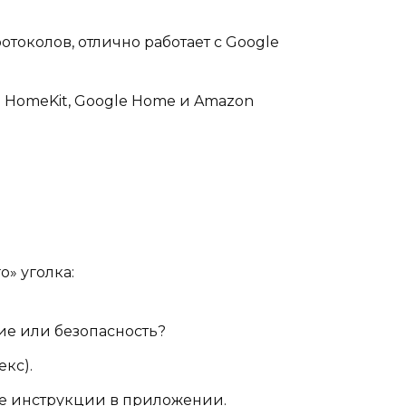
токолов, отлично работает с Google
 HomeKit, Google Home и Amazon
о» уголка:
ние или безопасность?
екс).
те инструкции в приложении.