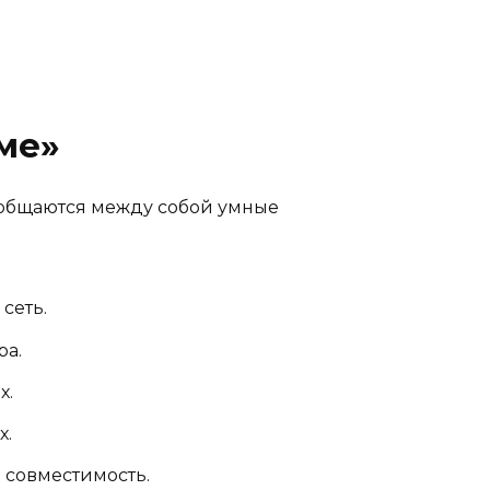
ме»
ом общаются между собой умные
сеть.
ра.
х.
х.
 совместимость.