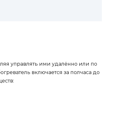
оляя управлять ими удалённо или по
богреватель включается за полчаса до
еств: