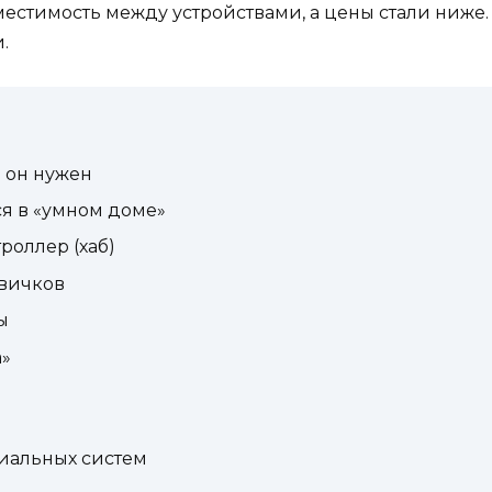
стимость между устройствами, а цены стали ниже. Гл
.
м он нужен
я в «умном доме»
роллер (хаб)
вичков
ы
»
иальных систем