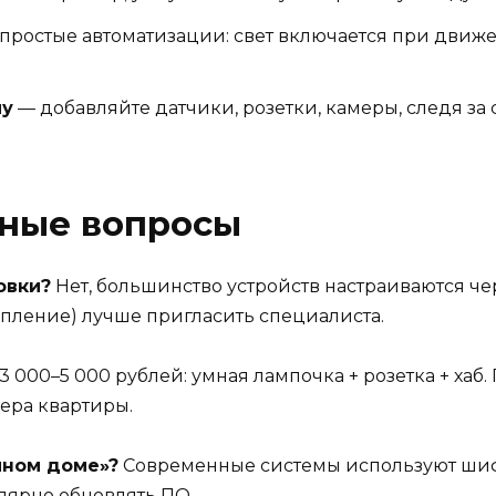
простые автоматизации: свет включается при движе
му
— добавляйте датчики, розетки, камеры, следя за
рные вопросы
овки?
Нет, большинство устройств настраиваются ч
опление) лучше пригласить специалиста.
3 000–5 000 рублей: умная лампочка + розетка + хаб.
мера квартиры.
мном доме»?
Современные системы используют шиф
лярно обновлять ПО.