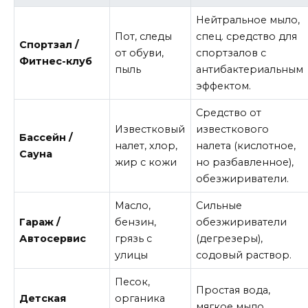
Нейтральное мыло,
Пот, следы
спец. средство для
Спортзал /
от обуви,
спортзалов с
Фитнес-клуб
пыль
антибактериальным
эффектом.
Средство от
Известковый
известкового
Бассейн /
налет, хлор,
налета (кислотное,
Сауна
жир с кожи
но разбавленное),
обезжириватели.
Масло,
Сильные
Гараж /
бензин,
обезжириватели
Автосервис
грязь с
(дегрезеры),
улицы
содовый раствор.
Песок,
Простая вода,
Детская
органика
мягкое мыло,