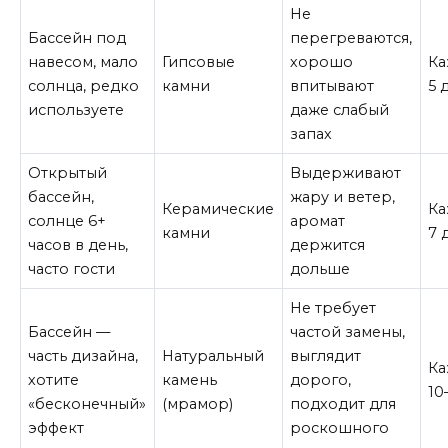
Не
Бассейн под
перегреваются,
навесом, мало
Гипсовые
хорошо
Ка
солнца, редко
камни
впитывают
5 
используете
даже слабый
запах
Открытый
Выдерживают
бассейн,
жару и ветер,
Керамические
Ка
солнце 6+
аромат
камни
7 
часов в день,
держится
часто гости
дольше
Не требует
Бассейн —
частой замены,
часть дизайна,
Натуральный
выглядит
К
хотите
камень
дорого,
10
«бесконечный»
(мрамор)
подходит для
эффект
роскошного