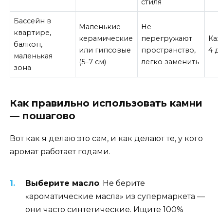
стиля
Бассейн в
Маленькие
Не
квартире,
керамические
перегружают
Ка
балкон,
или гипсовые
пространство,
4 
маленькая
(5–7 см)
легко заменить
зона
Как правильно использовать камни
— пошагово
Вот как я делаю это сам, и как делают те, у кого
аромат работает годами.
Выберите масло
. Не берите
«ароматические масла» из супермаркета —
они часто синтетические. Ищите 100%