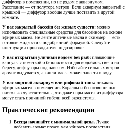
диффузор в помещении, но не рядом с аквариумом.
Расстояние — от полутора метров. Если аквариум закрытый с
крышкой — диффузор вообще лучше поставить в другой
комнате.
У вас закрытый бассейн без живых существ:
можно
использовать специальные средства для бассейнов на основе
эфирных масел. Не лейте аптечные масла в скиммер — есть
готовые жидкости с подобранной формулой. Следуйте
инструкции производителя по дозировке.
У вас открытый уличный водоём без рыб:
плавающие
капсулы с пометкой о безопасности для водоёмов, свечи на
берегу, диффузоры под навесом. Избегайте сильных ветров —
аромат выдувается, а капли масла может занести в воду.
У вас морской аквариум или рифовый танк:
никаких
эфирных масел в помещении. Кораллы и беспозвоночные
настолько чувствительны, что даже пары масел из диффузора
могут стать причиной гибели всей экосистемы.
Практические рекомендации
Всегда начинайте с минимальной дозы.
Лучше
добавить аромат позже, чем убирать последствия