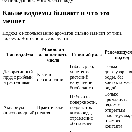
без попадания самого масла в воду.
Какие водоёмы бывают и что это
меняет
Подход к использованию ароматов сильно зависит от типа
водоёма. Вот основные варианты:
Можно ли
Рекомендуе
Тип водоёма
использовать
Главный риск
подход
масла
Гибель рыб,
Только
Декоративный
угнетение
диффузоры в
Крайне
пруд с рыбами
растений,
воды, без
ограниченно
и растениями
нарушение
контакта масл
биобаланса
водой
Только
Плёнка на
аромалампа
поверхности,
рядом с
Аквариум
Практически
недостаток
открытым
(пресноводный)
нельзя
кислорода,
аквариумом, 
отравление
прямого
обитателей
контакта