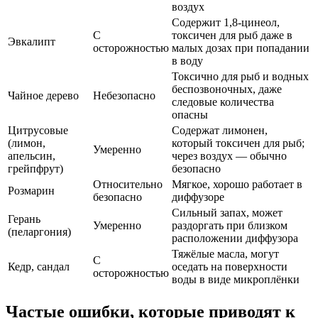
воздух
Содержит 1,8-цинеол,
С
токсичен для рыб даже в
Эвкалипт
осторожностью
малых дозах при попадании
в воду
Токсично для рыб и водных
беспозвоночных, даже
Чайное дерево
Небезопасно
следовые количества
опасны
Цитрусовые
Содержат лимонен,
(лимон,
который токсичен для рыб;
Умеренно
апельсин,
через воздух — обычно
грейпфрут)
безопасно
Относительно
Мягкое, хорошо работает в
Розмарин
безопасно
диффузоре
Сильный запах, может
Герань
Умеренно
раздоргать при близком
(пеларгония)
расположении диффузора
Тяжёлые масла, могут
С
Кедр, сандал
оседать на поверхности
осторожностью
воды в виде микроплёнки
Частые ошибки, которые приводят к