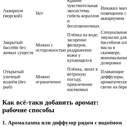
Крайне
чувствительная
Никаких масе
Аквариум
экосистема,
Нет
помещении с
(морской)
гибель кораллов
аквариумом
и
беспозвоночных
Специальны
Плёнка на воде,
эмульсии для
засорение
Закрытый
бассейнов ил
Можно с
фильтров,
бассейн без
масла в
осторожностью
раздражение
живых существ
скиммере,
кожи у
минимальны
купающихся
дозировки
Плёнка, запах в
Открытый
Плавающие
ветреную
уличный
Можно
диффузоры,
погоду,
водоём (без
ограниченно
ароматическ
привлечение
рыб)
свечи на бер
насекомых
Как всё-таки добавить аромат:
рабочие способы
1. Аромалампа или диффузор рядом с водоёмом