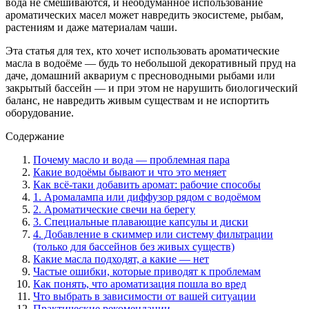
вода не смешиваются, и необдуманное использование
ароматических масел может навредить экосистеме, рыбам,
растениям и даже материалам чаши.
Эта статья для тех, кто хочет использовать ароматические
масла в водоёме — будь то небольшой декоративный пруд на
даче, домашний аквариум с пресноводными рыбами или
закрытый бассейн — и при этом не нарушить биологический
баланс, не навредить живым существам и не испортить
оборудование.
Содержание
Почему масло и вода — проблемная пара
Какие водоёмы бывают и что это меняет
Как всё-таки добавить аромат: рабочие способы
1. Аромалампа или диффузор рядом с водоёмом
2. Ароматические свечи на берегу
3. Специальные плавающие капсулы и диски
4. Добавление в скиммер или систему фильтрации
(только для бассейнов без живых существ)
Какие масла подходят, а какие — нет
Частые ошибки, которые приводят к проблемам
Как понять, что ароматизация пошла во вред
Что выбрать в зависимости от вашей ситуации
Практические рекомендации