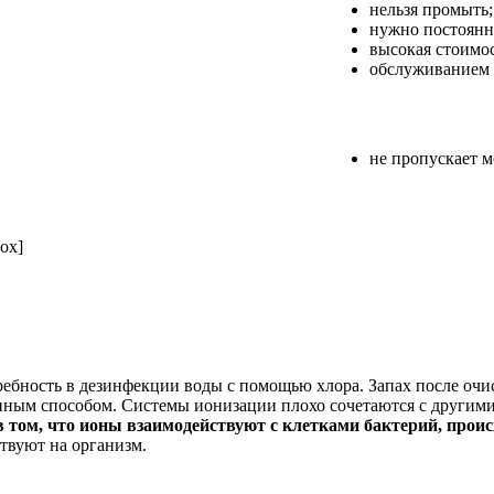
нельзя промыть;
нужно постоянн
высокая стоимос
обслуживанием 
не пропускает 
box]
бность в дезинфекции воды с помощью хлора. Запах после очист
ненным способом. Системы ионизации плохо сочетаются с другим
в том, что ионы взаимодействуют с клетками бактерий, прои
ствуют на организм.