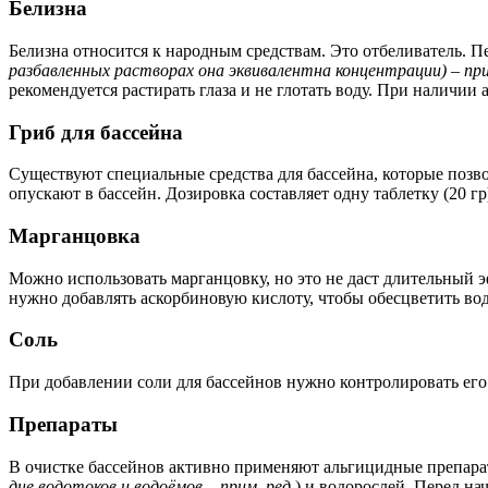
Белизна
Белизна относится к народным средствам. Это отбеливатель. П
разбавленных растворах она эквивалентна концентрации) – при
рекомендуется растирать глаза и не глотать воду. При наличии 
Гриб для бассейна
Существуют специальные средства для бассейна, которые позв
опускают в бассейн. Дозировка составляет одну таблетку (20 гр
Марганцовка
Можно использовать марганцовку, но это не даст длительный э
нужно добавлять аскорбиновую кислоту, чтобы обесцветить воду
Соль
При добавлении соли для бассейнов нужно контролировать его
Препараты
В очистке бассейнов активно применяют альгицидные препарат
дне водотоков и водоёмов – прим. ред.
) и водорослей. Перед н