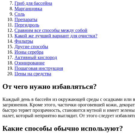
Гриб для бассейна
Марганцовка
Соль
Препараты
Пергидроль
Сравним все способы между собой
Какой же лучший вариант для очистки?
Фильтры
Другие способы
Ионы серебра
Активный кислород
Озонирование
Пошаговая инструкция
Цены на средства
От чего нужно избавляться?
Каждый день в бассейн из окружающей среды с осадками или в
загрязнения. Кроме этого, частички ороговевшей кожи, декора
быстро теряет прозрачность, становится мутной и имеет зелен
налет, который неприятно выглядит. От этого следует избавлят
Какие способы обычно используют?