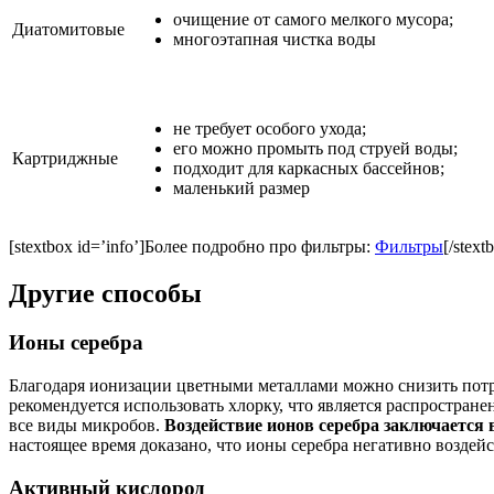
очищение от самого мелкого мусора;
Диатомитовые
многоэтапная чистка воды
не требует особого ухода;
его можно промыть под струей воды;
Картриджные
подходит для каркасных бассейнов;
маленький размер
[stextbox id=’info’]Более подробно про фильтры:
Фильтры
[/stext
Другие способы
Ионы серебра
Благодаря ионизации цветными металлами можно снизить потре
рекомендуется использовать хлорку, что является распростра
все виды микробов.
Воздействие ионов серебра заключается 
настоящее время доказано, что ионы серебра негативно воздей
Активный кислород