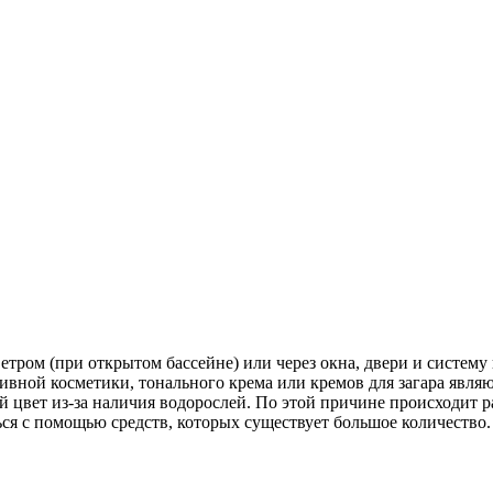
етром (при открытом бассейне) или через окна, двери и систем
тивной косметики, тонального крема или кремов для загара явля
ый цвет из-за наличия водорослей. По этой причине происходит 
ься с помощью средств, которых существует большое количество.