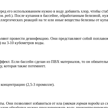
еред его использованием нужно в воду добавить хлор, чтобы ста
м. ред.
). После купания в бассейне, обработанным белизной, ну
аллергических реакций на те или иные вещества белизны от купан
оляют провести дезинфекцию. Они представляют собой поплавок-
) на 3-10 кубометров воды.
ффект. Если бассейн сделан из ПВХ материалов, то он обязатель
, которая также потемнеет.
 концентрацию (2,5-3 промилле).
ы. Они позволяют избавиться от ила (
мягкая горная порода из 
ачалом обработки нужно прохлорировать воду, проконтролироват