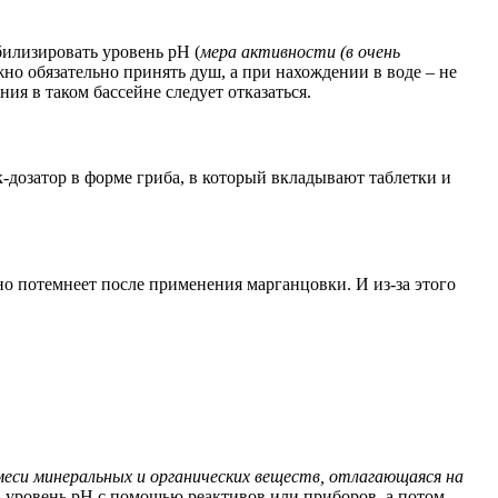
билизировать уровень pH (
мера активности (в очень
жно обязательно принять душ, а при нахождении в воде – не
ия в таком бассейне следует отказаться.
дозатор в форме гриба, в который вкладывают таблетки и
но потемнеет после применения марганцовки. И из-за этого
смеси минеральных и органических веществ, отлагающаяся на
ь уровень pH с помощью реактивов или приборов, а потом