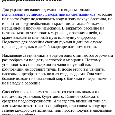
Для украшения вашего домашнего водоема можно
использовать установку декоративных светильников
, которые
не просто будут подсвечивать воду и зону вокруг бассейна, но
и насытят воду необычными красками, а также бликами,
мерцанием и прочими изысками. В закрытом бассейне на
потолке можно установить мерцающее звездами небо, по
краям выложить млечный путь или лунную дорожку.
Подсветка для бассейна своими руками в данном случае
производится, как в любой квартире или помещении.
Накладные светильники в воде сегодня отличаются огромным
разнообразием по цвету и способам мерцания. Поэтому
установить их на поверхности чаши в нужной вам
композиции не составит труда. И после этого вы увидите,
насколько преобразилась водная гладь водоема. Она уже
больше походит на сказочный мир с бликами и переливами, а
не на воду в бассейне.
Способов поэкспериментировать со светильниками и с
местами их установок будет много. Главное соблюдать
средства предосторожности. Или сделать внешний тоннель
для замены осветительных приборов, или сливать воду при
замене каждого светильника, или просто покупать накладные
световые приборы.