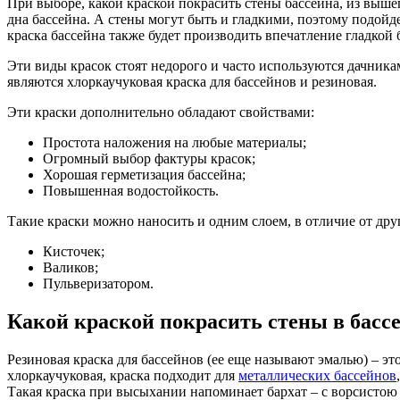
При выборе, какой краской покрасить стены бассейна, из выш
дна бассейна. А стены могут быть и гладкими, поэтому подой
краска бассейна также будет производить впечатление гладко
Эти виды красок стоят недорого и часто используются дачник
являются хлоркаучуковая краска для бассейнов и резиновая.
Эти краски дополнительно обладают свойствами:
Простота наложения на любые материалы;
Огромный выбор фактуры красок;
Хорошая герметизация бассейна;
Повышенная водостойкость.
Такие краски можно наносить и одним слоем, в отличие от друг
Кисточек;
Валиков;
Пульверизатором.
Какой краской покрасить стены в басс
Резиновая краска для бассейнов (ее еще называют эмалью) – э
хлоркаучуковая, краска подходит для
металлических бассейнов
Такая краска при высыхании напоминает бархат – с ворсистою