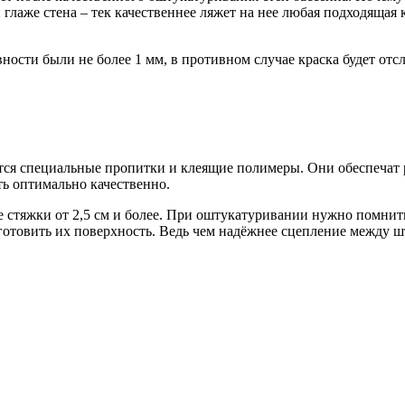
глаже стена – тек качественнее ляжет на нее любая подходящая
вности были не более 1 мм, в противном случае краска будет отсл
тся специальные пропитки и клеящие полимеры. Они обеспечат р
ть оптимально качественно.
стяжки от 2,5 см и более. При оштукатуривании нужно помнить
отовить их поверхность. Ведь чем надёжнее сцепление между шт