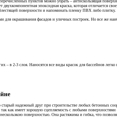
еперечисленных пунктов можно убрать – антискользящая поверх
дет двухкомпонентная эпоксидная краска, которая отличается св
й блестящей поверхности и напоминать пленку ПВХ либо плитку.
ами для окрашивания фасадов и уличных построек. Но все же на
их – в 2-3 слоя. Наносятся все виды красок для бассейнов легко
ейне
то старый надежный друг при строительстве любых бетонных соор
, так как имеет хорошую сцепляемость с любыми поверхностями 
 нескользкою поверхностью. Она растяжима и гибка, что позвол