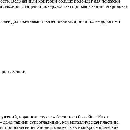
ность. Ведь данный критерий больше подойдет для покраски
оей лаковой глянцевой поверхностью при высыхании. Акриловая
иболее долговечными и качественными, но и более дорогими
 при помощи:
ужений, в данном случае – бетонного бассейна. Как и
– даже такими супергладкими, как металлическая пластина.
яет при нанесении заполнять даже самые микроскопические