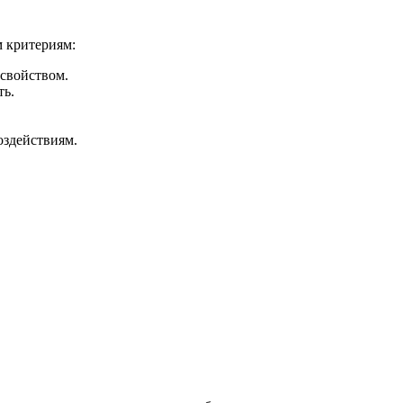
м критериям:
свойством.
ть.
здействиям.