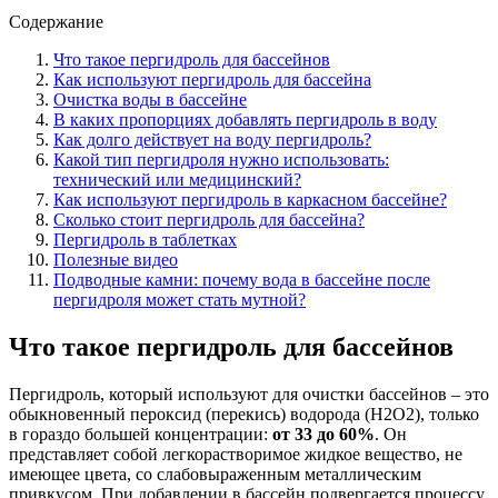
Содержание
Что такое пергидроль для бассейнов
Как используют пергидроль для бассейна
Очистка воды в бассейне
В каких пропорциях добавлять пергидроль в воду
Как долго действует на воду пергидроль?
Какой тип пергидроля нужно использовать:
технический или медицинский?
Как используют пергидроль в каркасном бассейне?
Сколько стоит пергидроль для бассейна?
Пергидроль в таблетках
Полезные видео
Подводные камни: почему вода в бассейне после
пергидроля может стать мутной?
Что такое пергидроль для бассейнов
Пергидроль, который используют для очистки бассейнов – это
обыкновенный пероксид (перекись) водорода (Н2О2), только
в гораздо большей концентрации:
от 33 до 60%
. Он
представляет собой легкорастворимое жидкое вещество, не
имеющее цвета, со слабовыраженным металлическим
привкусом. При добавлении в бассейн подвергается процессу