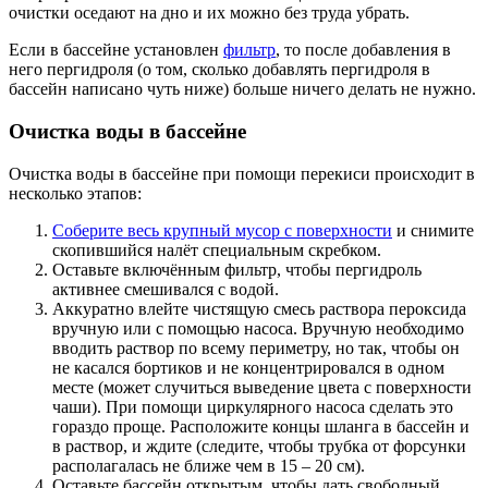
очистки оседают на дно и их можно без труда убрать.
Если в бассейне установлен
фильтр
, то после добавления в
него пергидроля (о том, сколько добавлять пергидроля в
бассейн написано чуть ниже) больше ничего делать не нужно.
Очистка воды в бассейне
Очистка воды в бассейне при помощи перекиси происходит в
несколько этапов:
Соберите весь крупный мусор с поверхности
и снимите
скопившийся налёт специальным скребком.
Оставьте включённым фильтр, чтобы пергидроль
активнее смешивался с водой.
Аккуратно влейте чистящую смесь раствора пероксида
вручную или с помощью насоса. Вручную необходимо
вводить раствор по всему периметру, но так, чтобы он
не касался бортиков и не концентрировался в одном
месте (может случиться выведение цвета с поверхности
чаши). При помощи циркулярного насоса сделать это
гораздо проще. Расположите концы шланга в бассейн и
в раствор, и ждите (следите, чтобы трубка от форсунки
располагалась не ближе чем в 15 – 20 см).
Оставьте бассейн открытым, чтобы дать свободный