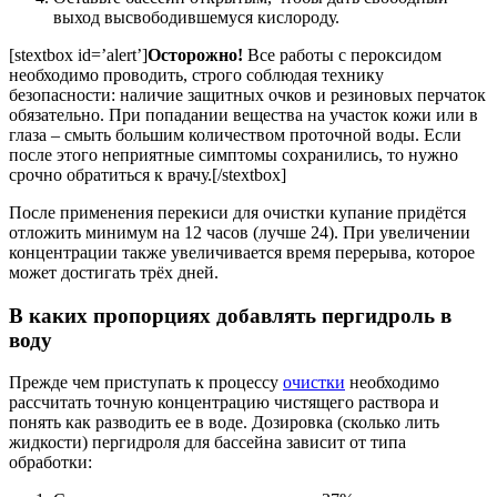
выход высвободившемуся кислороду.
[stextbox id=’alert’]
Осторожно!
Все работы с пероксидом
необходимо проводить, строго соблюдая технику
безопасности: наличие защитных очков и резиновых перчаток
обязательно. При попадании вещества на участок кожи или в
глаза – смыть большим количеством проточной воды. Если
после этого неприятные симптомы сохранились, то нужно
срочно обратиться к врачу.[/stextbox]
После применения перекиси для очистки купание придётся
отложить минимум на 12 часов (лучше 24). При увеличении
концентрации также увеличивается время перерыва, которое
может достигать трёх дней.
В каких пропорциях добавлять пергидроль в
воду
Прежде чем приступать к процессу
очистки
необходимо
рассчитать точную концентрацию чистящего раствора и
понять как разводить ее в воде. Дозировка (сколько лить
жидкости) пергидроля для бассейна зависит от типа
обработки: