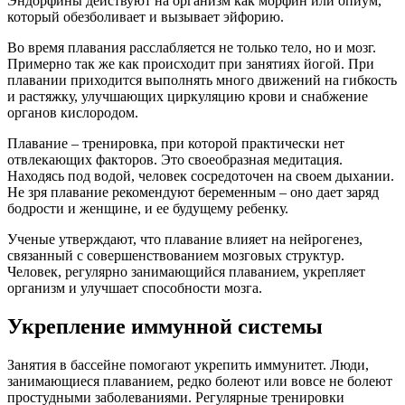
Эндорфины действуют на организм как морфин или опиум,
который обезболивает и вызывает эйфорию.
Во время плавания расслабляется не только тело, но и мозг.
Примерно так же как происходит при занятиях йогой. При
плавании приходится выполнять много движений на гибкость
и растяжку, улучшающих циркуляцию крови и снабжение
органов кислородом.
Плавание – тренировка, при которой практически нет
отвлекающих факторов. Это своеобразная медитация.
Находясь под водой, человек сосредоточен на своем дыхании.
Не зря плавание рекомендуют беременным – оно дает заряд
бодрости и женщине, и ее будущему ребенку.
Ученые утверждают, что плавание влияет на нейрогенез,
связанный с совершенствованием мозговых структур.
Человек, регулярно занимающийся плаванием, укрепляет
организм и улучшает способности мозга.
Укрепление иммунной системы
Занятия в бассейне помогают укрепить иммунитет. Люди,
занимающиеся плаванием, редко болеют или вовсе не болеют
простудными заболеваниями. Регулярные тренировки