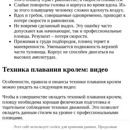
Слабые повороты головы и корпуса во время вдоха. Из-
за этого плывущему человеку сложно вдохнуть воздух.
Вдох и гребок, совершаемые одновременно, приводят к
потере скорости и равновесия.
Не вовремя сделанный выдох. Эту ошибку часто
допускают как начинающие, так и профессиональные
пловцы. Результат – потеря скорости.
Прижимая к груди подбородок, пловец теряет в
маневренности. Уменьшается подвижность верхней
части туловища. Корпус не способен двигаться на
высоких амплитудах.
Техника плавания кролем: видео
Особенности, правила и нюансы техники плавания кролем
можно увидеть на следующем видео:
Чтобы в совершенстве овладеть техникой плавания кролем,
пловцу необходима хорошая физическая подготовка и
тщательное соблюдение техники движений. Это позволит
овладеть данным стилем на уровне с профессиональными
пловцами.
Этот сайт использует cookie для хранения данных. Продолжая
© 2026 Morevdome.com