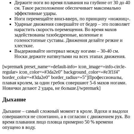
Держите ноги во время плавания на глубине от 30 до 40
см. Такое расположение обеспечивает максимально
эффективные удары.
Ноги перемещайте вниз-вверх, по принципу «ножниц».
Ударные движения совершайте от бедер – это позволяет
нарастить скорость перемещения. Во время махов
задействованы тазобедренные, коленные и
голеностопные суставы. Движения делайте резкие и
хлесткие.
Выдерживайте интервал между ногами – 30-40 см.
Носки держите натянутыми на всех этапах движения.
[wpremark preset_name=»default-info» icon_image=»info-circle-
regular» icon_color=»#3da2e0″ background_color=»#e3f1f4″
border_color=»#3da2e0″ border_radius=»5″]Профессионалы,
плавая кролем, за один гребок совершают 5-6 махов ногами.
Новички делают 2 удара, не больше.[/wpremark]
Дыхание
Дыхание – самый сложный момент в кроле. Вдохи и выдохи
совершаются не спонтанно, а в согласии с движением рук. Во
время плавания лицо пловца примерно 50 % времени
опущено в воду.