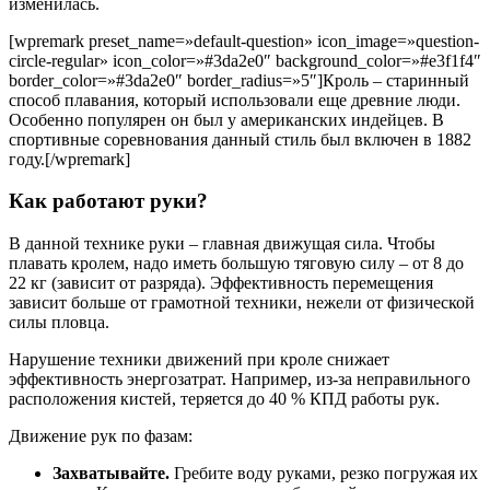
изменилась.
[wpremark preset_name=»default-question» icon_image=»question-
circle-regular» icon_color=»#3da2e0″ background_color=»#e3f1f4″
border_color=»#3da2e0″ border_radius=»5″]Кроль – старинный
способ плавания, который использовали еще древние люди.
Особенно популярен он был у американских индейцев. В
спортивные соревнования данный стиль был включен в 1882
году.[/wpremark]
Как работают руки?
В данной технике руки – главная движущая сила. Чтобы
плавать кролем, надо иметь большую тяговую силу – от 8 до
22 кг (зависит от разряда). Эффективность перемещения
зависит больше от грамотной техники, нежели от физической
силы пловца.
Нарушение техники движений при кроле снижает
эффективность энергозатрат. Например, из-за неправильного
расположения кистей, теряется до 40 % КПД работы рук.
Движение рук по фазам:
Захватывайте.
Гребите воду руками, резко погружая их