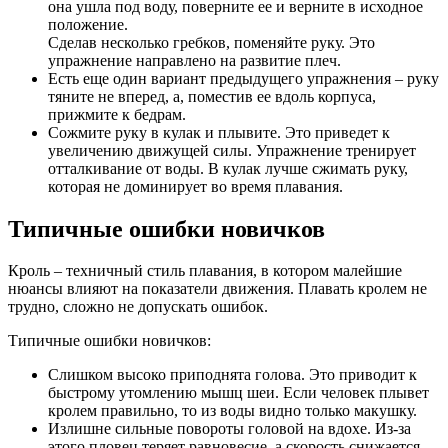
она ушла под воду, поверните ее и верните в исходное
положение.
Сделав несколько гребков, поменяйте руку. Это
упражнение направлено на развитие плеч.
Есть еще один вариант предыдущего упражнения – руку
тяните не вперед, а, поместив ее вдоль корпуса,
прижмите к бедрам.
Сожмите руку в кулак и плывите. Это приведет к
увеличению движущей силы. Упражнение тренирует
отталкивание от воды. В кулак лучше сжимать руку,
которая не доминирует во время плавания.
Типичные ошибки новичков
Кроль – техничный стиль плавания, в котором малейшие
нюансы влияют на показатели движения. Плавать кролем не
трудно, сложно не допускать ошибок.
Типичные ошибки новичков:
Слишком высоко приподнята голова. Это приводит к
быстрому утомлению мышц шеи. Если человек плывет
кролем правильно, то из воды видно только макушку.
Излишне сильные повороты головой на вдохе. Из-за
этого пловец теряет равновесие, а скорость снижается.