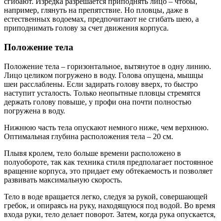
сгибают. Изредка разрешается приподнять лицо – чтобы,
например, глянуть на препятствие. Но пловцы, даже в
естественных водоемах, предпочитают не сгибать шею, а
приподнимать голову за счет движения корпуса.
Положение тела
Положение тела – горизонтальное, вытянутое в одну линию.
Лицо целиком погружено в воду. Голова опущена, мышцы
шеи расслаблены. Если задирать голову вверх, то быстро
наступит усталость. Только неопытные пловцы стремятся
держать голову повыше, у профи она почти полностью
погружена в воду.
Нижнюю часть тела опускают немного ниже, чем верхнюю.
Оптимальная глубина расположения тела – 20 см.
Плывя кролем, тело больше времени расположено в
полуобороте, так как техника стиля предполагает постоянное
вращение корпуса, это придает ему обтекаемость и позволяет
развивать максимальную скорость.
Тело в воде вращается легко, следуя за рукой, совершающей
гребок, и опираясь на руку, находящуюся под водой. Во время
входа руки, тело делает поворот. Затем, когда рука опускается,