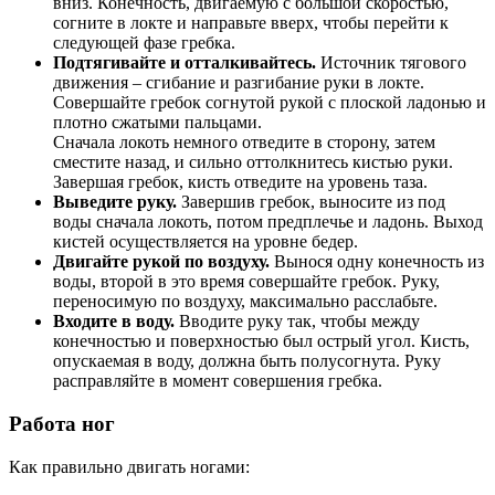
вниз. Конечность, двигаемую с большой скоростью,
согните в локте и направьте вверх, чтобы перейти к
следующей фазе гребка.
Подтягивайте и отталкивайтесь.
Источник тягового
движения – сгибание и разгибание руки в локте.
Совершайте гребок согнутой рукой с плоской ладонью и
плотно сжатыми пальцами.
Сначала локоть немного отведите в сторону, затем
сместите назад, и сильно оттолкнитесь кистью руки.
Завершая гребок, кисть отведите на уровень таза.
Выведите руку.
Завершив гребок, выносите из под
воды сначала локоть, потом предплечье и ладонь. Выход
кистей осуществляется на уровне бедер.
Двигайте рукой по воздуху.
Вынося одну конечность из
воды, второй в это время совершайте гребок. Руку,
переносимую по воздуху, максимально расслабьте.
Входите в воду.
Вводите руку так, чтобы между
конечностью и поверхностью был острый угол. Кисть,
опускаемая в воду, должна быть полусогнута. Руку
расправляйте в момент совершения гребка.
Работа ног
Как правильно двигать ногами: