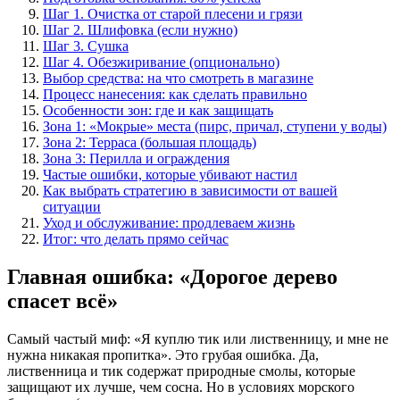
Шаг 1. Очистка от старой плесени и грязи
Шаг 2. Шлифовка (если нужно)
Шаг 3. Сушка
Шаг 4. Обезжиривание (опционально)
Выбор средства: на что смотреть в магазине
Процесс нанесения: как сделать правильно
Особенности зон: где и как защищать
Зона 1: «Мокрые» места (пирс, причал, ступени у воды)
Зона 2: Терраса (большая площадь)
Зона 3: Перилла и ограждения
Частые ошибки, которые убивают настил
Как выбрать стратегию в зависимости от вашей
ситуации
Уход и обслуживание: продлеваем жизнь
Итог: что делать прямо сейчас
Главная ошибка: «Дорогое дерево
спасет всё»
Самый частый миф: «Я куплю тик или лиственницу, и мне не
нужна никакая пропитка». Это грубая ошибка. Да,
лиственница и тик содержат природные смолы, которые
защищают их лучше, чем сосна. Но в условиях морского