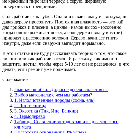
не красивый пирс или террасу, а серую, шершавую
поверхность с трещинами.
Соль работает как губка. Она впитывает влагу из воздуха, не
давая дереву просохнуть. Постоянная влажность — это рай
для грибков и плесени, а циклы «намок-высох» (особенно
когда солнце выжигает доску, а соль держит влагу внутри)
приводят к расслоению волокон. Дерево начинает гнить
изнутри, даже если снаружи выглядит нормально.
В этой статье я не буду рассказывать теорию о том, что такое
лигнин или как работает осмос. Я расскажу, как именно
защитить настил, чтобы через 5-10 лет он не развалился, и что
делать, если ремонт уже поджимает.
Содержание
Главная ошибка: «Дорогое дерево спасет всё»
Выбор материала: с чем мы работаем?
1. Иглолиственные породы (сосна, ель)
2. Лиственница
3. Экзотика (Тик, Ипе, Банкир)
4. Термодерево
Таблица: Сравнение методов защиты для морского
климата
Подготовка основания: 80% успеха