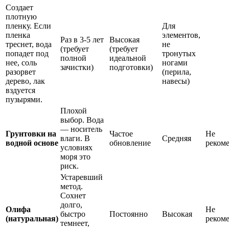
Создает
плотную
пленку. Если
Для
пленка
элементов,
Раз в 3-5 лет
Высокая
треснет, вода
не
(требует
(требует
попадет под
тронутых
полной
идеальной
нее, соль
ногами
зачистки)
подготовки)
разорвет
(перила,
дерево, лак
навесы)
вздуется
пузырями.
Плохой
выбор. Вода
— носитель
Грунтовки на
Частое
Не
влаги. В
Средняя
водной основе
обновление
реком
условиях
моря это
риск.
Устаревший
метод.
Сохнет
долго,
Олифа
Не
быстро
Постоянно
Высокая
(натуральная)
реком
темнеет,