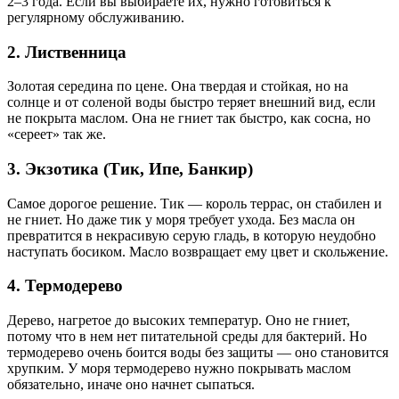
2–3 года. Если вы выбираете их, нужно готовиться к
регулярному обслуживанию.
2. Лиственница
Золотая середина по цене. Она твердая и стойкая, но на
солнце и от соленой воды быстро теряет внешний вид, если
не покрыта маслом. Она не гниет так быстро, как сосна, но
«сереет» так же.
3. Экзотика (Тик, Ипе, Банкир)
Самое дорогое решение. Тик — король террас, он стабилен и
не гниет. Но даже тик у моря требует ухода. Без масла он
превратится в некрасивую серую гладь, в которую неудобно
наступать босиком. Масло возвращает ему цвет и скольжение.
4. Термодерево
Дерево, нагретое до высоких температур. Оно не гниет,
потому что в нем нет питательной среды для бактерий. Но
термодерево очень боится воды без защиты — оно становится
хрупким. У моря термодерево нужно покрывать маслом
обязательно, иначе оно начнет сыпаться.