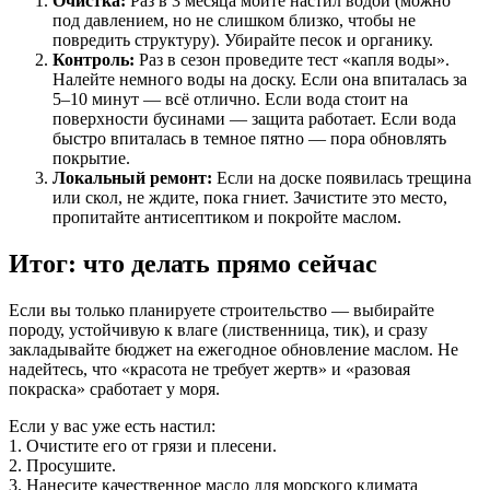
Очистка:
Раз в 3 месяца мойте настил водой (можно
под давлением, но не слишком близко, чтобы не
повредить структуру). Убирайте песок и органику.
Контроль:
Раз в сезон проведите тест «капля воды».
Налейте немного воды на доску. Если она впиталась за
5–10 минут — всё отлично. Если вода стоит на
поверхности бусинами — защита работает. Если вода
быстро впиталась в темное пятно — пора обновлять
покрытие.
Локальный ремонт:
Если на доске появилась трещина
или скол, не ждите, пока гниет. Зачистите это место,
пропитайте антисептиком и покройте маслом.
Итог: что делать прямо сейчас
Если вы только планируете строительство — выбирайте
породу, устойчивую к влаге (лиственница, тик), и сразу
закладывайте бюджет на ежегодное обновление маслом. Не
надейтесь, что «красота не требует жертв» и «разовая
покраска» сработает у моря.
Если у вас уже есть настил:
1. Очистите его от грязи и плесени.
2. Просушите.
3. Нанесите качественное масло для морского климата