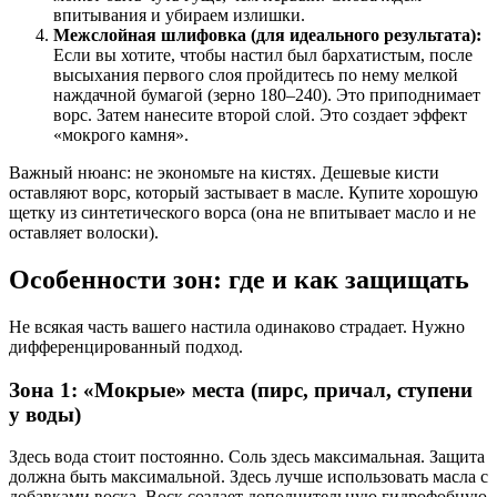
впитывания и убираем излишки.
Межслойная шлифовка (для идеального результата):
Если вы хотите, чтобы настил был бархатистым, после
высыхания первого слоя пройдитесь по нему мелкой
наждачной бумагой (зерно 180–240). Это приподнимает
ворс. Затем нанесите второй слой. Это создает эффект
«мокрого камня».
Важный нюанс: не экономьте на кистях. Дешевые кисти
оставляют ворс, который застывает в масле. Купите хорошую
щетку из синтетического ворса (она не впитывает масло и не
оставляет волоски).
Особенности зон: где и как защищать
Не всякая часть вашего настила одинаково страдает. Нужно
дифференцированный подход.
Зона 1: «Мокрые» места (пирс, причал, ступени
у воды)
Здесь вода стоит постоянно. Соль здесь максимальная. Защита
должна быть максимальной. Здесь лучше использовать масла с
добавками воска. Воск создает дополнительную гидрофобную