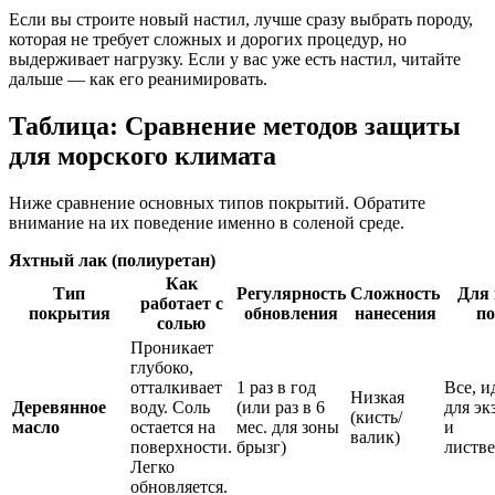
Если вы строите новый настил, лучше сразу выбрать породу,
которая не требует сложных и дорогих процедур, но
выдерживает нагрузку. Если у вас уже есть настил, читайте
дальше — как его реанимировать.
Таблица: Сравнение методов защиты
для морского климата
Ниже сравнение основных типов покрытий. Обратите
внимание на их поведение именно в соленой среде.
Яхтный лак (полиуретан)
Как
Тип
Регулярность
Сложность
Для 
работает с
покрытия
обновления
нанесения
по
солью
Проникает
глубоко,
отталкивает
1 раз в год
Все, и
Низкая
Деревянное
воду. Соль
(или раз в 6
для эк
(кисть/
масло
остается на
мес. для зоны
и
валик)
поверхности.
брызг)
листв
Легко
обновляется.