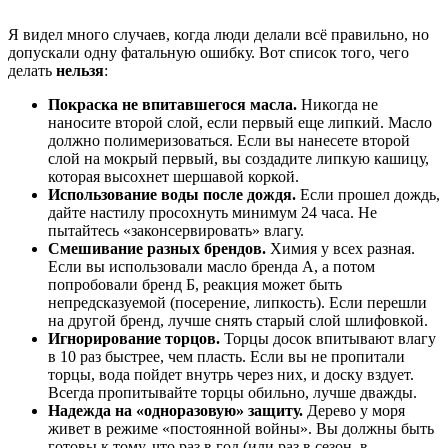
Я видел много случаев, когда люди делали всё правильно, но
допускали одну фатальную ошибку. Вот список того, чего
делать
нельзя
:
Покраска не впитавшегося масла.
Никогда не
наносите второй слой, если первый еще липкий. Масло
должно полимеризоваться. Если вы нанесете второй
слой на мокрый первый, вы создадите липкую кашицу,
которая высохнет шершавой коркой.
Использование воды после дождя.
Если прошел дождь,
дайте настилу просохнуть минимум 24 часа. Не
пытайтесь «законсервировать» влагу.
Смешивание разных брендов.
Химия у всех разная.
Если вы использовали масло бренда А, а потом
попробовали бренд Б, реакция может быть
непредсказуемой (посерение, липкость). Если перешли
на другой бренд, лучше снять старый слой шлифовкой.
Игнорирование торцов.
Торцы досок впитывают влагу
в 10 раз быстрее, чем пласть. Если вы не пропитали
торцы, вода пойдет внутрь через них, и доску вздует.
Всегда пропитывайте торцы обильно, лучше дважды.
Надежда на «одноразовую» защиту.
Дерево у моря
живет в режиме «постоянной войны». Вы должны быть
готовы к тому, что раз в год (или раз в сезон, в