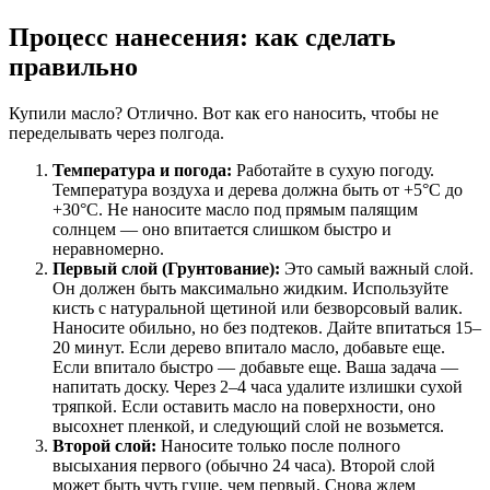
Процесс нанесения: как сделать
правильно
Купили масло? Отлично. Вот как его наносить, чтобы не
переделывать через полгода.
Температура и погода:
Работайте в сухую погоду.
Температура воздуха и дерева должна быть от +5°C до
+30°C. Не наносите масло под прямым палящим
солнцем — оно впитается слишком быстро и
неравномерно.
Первый слой (Грунтование):
Это самый важный слой.
Он должен быть максимально жидким. Используйте
кисть с натуральной щетиной или безворсовый валик.
Наносите обильно, но без подтеков. Дайте впитаться 15–
20 минут. Если дерево впитало масло, добавьте еще.
Если впитало быстро — добавьте еще. Ваша задача —
напитать доску. Через 2–4 часа удалите излишки сухой
тряпкой. Если оставить масло на поверхности, оно
высохнет пленкой, и следующий слой не возьмется.
Второй слой:
Наносите только после полного
высыхания первого (обычно 24 часа). Второй слой
может быть чуть гуще, чем первый. Снова ждем