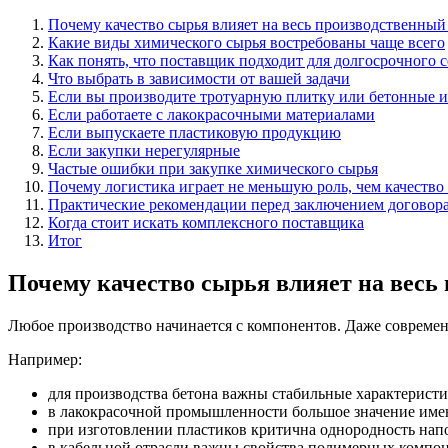
Почему качество сырья влияет на весь производственный
Какие виды химического сырья востребованы чаще всего
Как понять, что поставщик подходит для долгосрочного 
Что выбрать в зависимости от вашей задачи
Если вы производите тротуарную плитку или бетонные и
Если работаете с лакокрасочными материалами
Если выпускаете пластиковую продукцию
Если закупки нерегулярные
Частые ошибки при закупке химического сырья
Почему логистика играет не меньшую роль, чем качеств
Практические рекомендации перед заключением договор
Когда стоит искать комплексного поставщика
Итог
Почему качество сырья влияет на весь
Любое производство начинается с компонентов. Даже современ
Например:
для производства бетона важны стабильные характеристи
в лакокрасочной промышленности большое значение име
при изготовлении пластиков критична однородность напо
в кабельной отрасли важны свойства полимерных компон