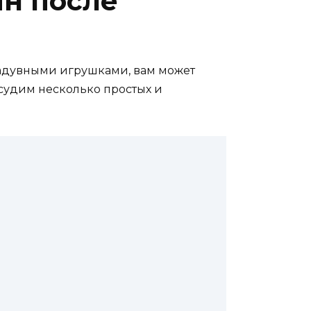
йн после
 надувными игрушками, вам может
бсудим несколько простых и