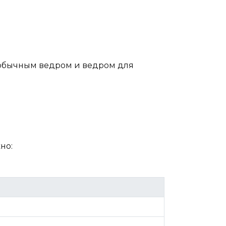
я обычным ведром и ведром для
но: