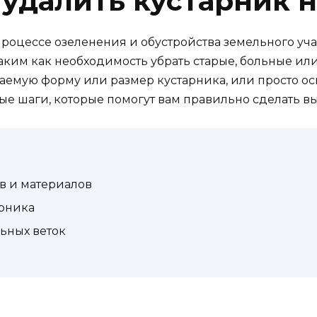
удалить кустарник н
процессе озеленения и обустройства земельного уча
аким как необходимость убрать старые, больные ил
лаемую форму или размер кустарника, или просто о
е шаги, которые помогут вам правильно сделать вы
ов и материалов
арника
льных веток