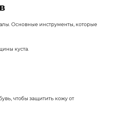
в
алы. Основные инструменты, которые
щины куста.
увь, чтобы защитить кожу от