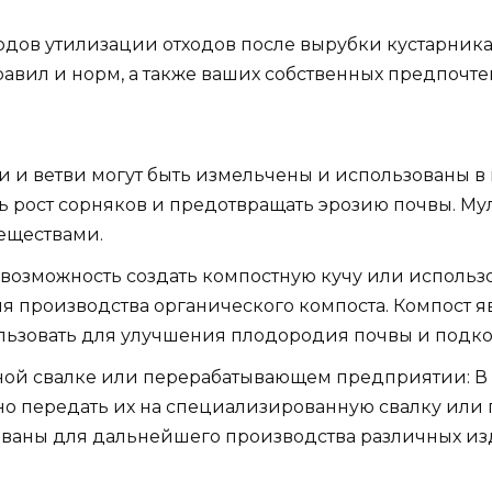
одов утилизации отходов после вырубки кустарник
правил и норм, а также ваших собственных предпочт
 и ветви могут быть измельчены и использованы в 
ть рост сорняков и предотвращать эрозию почвы. Мул
еществами.
 возможность создать компостную кучу или использ
ля производства органического компоста. Компост
льзовать для улучшения плодородия почвы и подко
ой свалке или перерабатывающем предприятии: В н
но передать их на специализированную свалку или
ованы для дальнейшего производства различных из