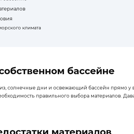
атериалов
ловия
морского климата
 собственном бассейне
риз, солнечные дни и освежающий бассейн прямо у 
и необходимость правильного выбора материалов. Дав
едостатки материалов