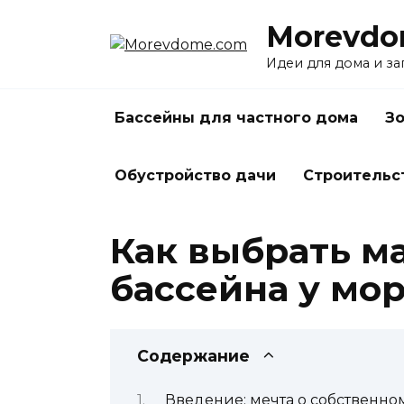
Перейти
Morevdo
к
содержанию
Идеи для дома и з
Бассейны для частного дома
Зо
Обустройство дачи
Строительс
Как выбрать м
бассейна у мо
Содержание
Введение: мечта о собственно