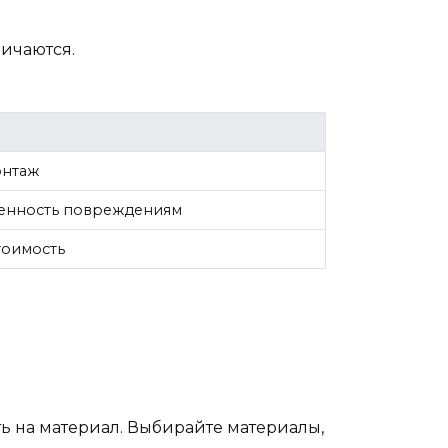
личаются.
онтаж
женность повреждениям
тоимость
ть на материал. Выбирайте материалы,