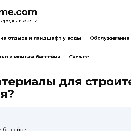
me.com
агородной жизни
на отдыха и ландшафт у воды
Обслуживание 
тво и монтаж бассейна
Свежее
атериалы для строит
ря?
м бассейне