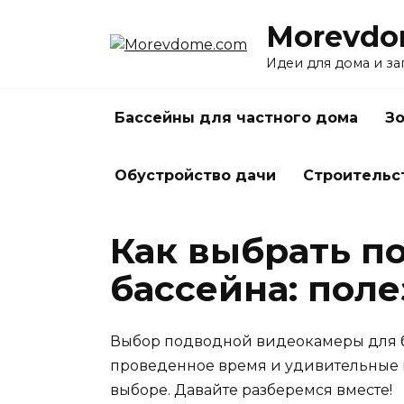
Перейти
Morevdo
к
содержанию
Идеи для дома и з
Бассейны для частного дома
Зо
Обустройство дачи
Строительс
Как выбрать п
бассейна: пол
Выбор подводной видеокамеры для бас
проведенное время и удивительные п
выборе. Давайте разберемся вместе!