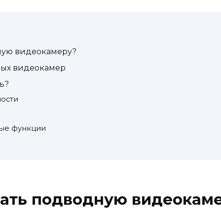
ную видеокамеру?
ых видеокамер
ь?
ности
ные функции
рать подводную видеокам