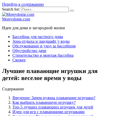
Перейти к содержанию
Search for:
Morevdome.com
Идеи для дома и загородной жизни
Бассейны для частного дома
Зона отдыха и ландшафт у воды
Обслуживание и уход за бассейном
Обустройство дачи
Строительство и монтаж бассейна
Свежее
Лучшие плавающие игрушки для
детей: веселое время у воды
Содержание
Введение: Зачем нужны плавающие игрушки?
Как выбрать плавающую игрушку?
Топ-5 лучших плавающих игрушек для детей
Идеи для игр с плавающими игрушками