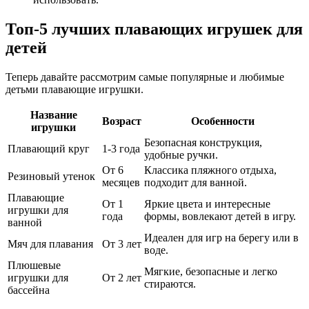
Топ-5 лучших плавающих игрушек для
детей
Теперь давайте рассмотрим самые популярные и любимые
детьми плавающие игрушки.
Название
Возраст
Особенности
игрушки
Безопасная конструкция,
Плавающий круг
1-3 года
удобные ручки.
От 6
Классика пляжного отдыха,
Резиновый утенок
месяцев
подходит для ванной.
Плавающие
От 1
Яркие цвета и интересные
игрушки для
года
формы, вовлекают детей в игру.
ванной
Идеален для игр на берегу или в
Мяч для плавания
От 3 лет
воде.
Плюшевые
Мягкие, безопасные и легко
игрушки для
От 2 лет
стираются.
бассейна