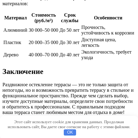
материалов:
Стоимость
Срок
Материал
Особенности
(руб./м²)
службы
Прочность,
Алюминий
30 000–50 000
До 50 лет
устойчивость к коррозии
Доступная цена,
Пластик
20 000–35 000
До 30 лет
легкость
Экологичность, требует
Дерево
40 000–70 000
До 40 лет
ухода
Заключение
Раздвижное остекление террасы — это не только защита от
непогоды, но и возможность превратить террасу в стильное и
функциональное пространство. Прежде чем сделать выбор,
изучите доступные материалы, определите свои потребности
и обратитесь к профессионалам. С правильным подходом
ваша терраса станет любимым местом для отдыха в доме!
Этот сайт использует cookie для хранения данных. Продолжая
© 2026 Morevdome.com
использовать сайт, Вы даете свое согласие на работу с этими файлами.
OK
0f699ba2f160bd7f