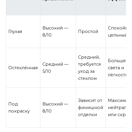
Высокий —
Спокойны
Глухая
Простой
8/10
цельный
Средний,
Больше
Средний —
требуется
Остеклённая
света и
5/10
уход за
лёгкости
стеклом
Зависит от
Максимал
Под
Высокий —
финишной
нейтраль
покраску
8/10
отделки
или скры