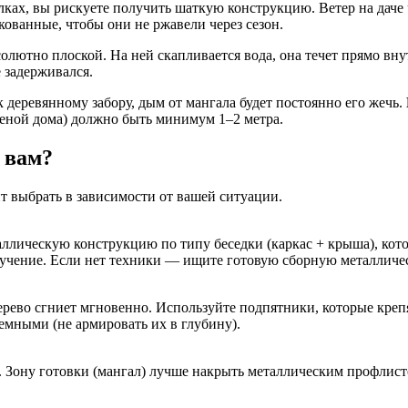
ках, вы рискуете получить шаткую конструкцию. Ветер на даче
ованные, чтобы они не ржавели через сезон.
ютно плоской. На ней скапливается вода, она течет прямо внут
 задерживался.
 деревянному забору, дым от мангала будет постоянно его жечь.
теной дома) должно быть минимум 1–2 метра.
 вам?
т выбрать в зависимости от вашей ситуации.
ллическую конструкцию по типу беседки (каркас + крыша), кото
мучение. Если нет техники — ищите готовую сборную металличес
ерево сгниет мгновенно. Используйте подпятники, которые крепя
ъемными (не армировать их в глубину).
Зону готовки (мангал) лучше накрыть металлическим профлисто