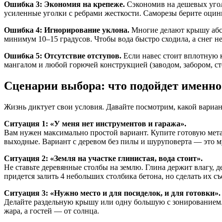
Ошибка 3: Экономия на крепеже.
Сэкономив на дешевых угол
усиленные уголки с ребрами жесткости. Саморезы берите оцинк
Ошибка 4: Игнорирование уклона.
Многие делают крышу абсол
минимум 10–15 градусов. Чтобы вода быстро сходила, а снег не
Ошибка 5: Отсутствие отступов.
Если навес стоит вплотную к
мангалом и любой горючей конструкцией (заводом, забором, с
Сценарии выбора: что подойдет именно
Жизнь диктует свои условия. Давайте посмотрим, какой вариан
Ситуация 1: «У меня нет инструментов и гаража».
Вам нужен максимально простой вариант. Купите готовую мета
выходные. Вариант с деревом без пилы и шуруповерта — это 
Ситуация 2: «Земля на участке глинистая, вода стоит».
Не ставьте деревянные столбы на землю. Глина держит влагу, д
придется залить 4 небольших столбика бетона, но сделать их с
Ситуация 3: «Нужно место и для посиделок, и для готовки».
Делайте раздельную крышу или одну большую с зонированием. 
жара, а гостей — от солнца.