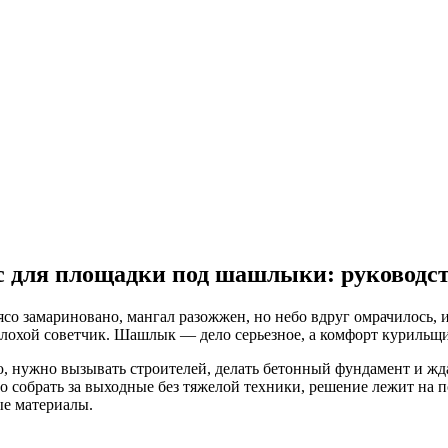
с для площадки под шашлыки: руководст
ясо замариновано, мангал разожжен, но небо вдруг омрачилось, и
плохой советчик. Шашлык — дело серьезное, а комфорт курильщи
, нужно вызывать строителей, делать бетонный фундамент и жда
о собрать за выходные без тяжелой техники, решение лежит на по
ые материалы.