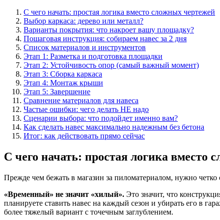
С чего начать: простая логика вместо сложных чертежей
Выбор каркаса: дерево или металл?
Варианты покрытия: что накроет вашу площадку?
Пошаговая инструкция: собираем навес за 2 дня
Список материалов и инструментов
Этап 1: Разметка и подготовка площадки
Этап 2: Устойчивость опор (самый важный момент)
Этап 3: Сборка каркаса
Этап 4: Монтаж крыши
Этап 5: Завершение
Сравнение материалов для навеса
Частые ошибки: чего делать НЕ надо
Сценарии выбора: что подойдет именно вам?
Как сделать навес максимально надежным без бетона
Итог: как действовать прямо сейчас
С чего начать: простая логика вместо 
Прежде чем бежать в магазин за пиломатериалом, нужно четко 
«Временный» не значит «хилый».
Это значит, что конструкци
планируете ставить навес на каждый сезон и убирать его в гар
более тяжелый вариант с точечным заглублением.