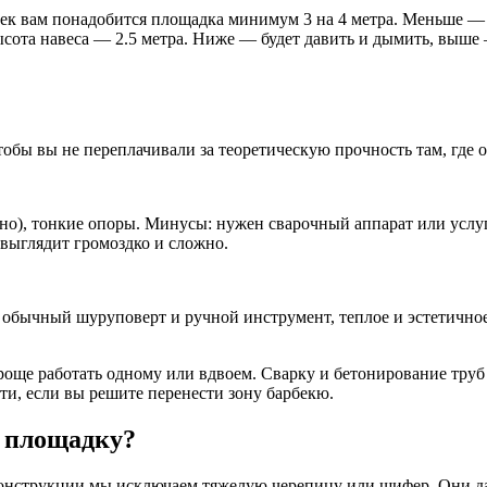
к вам понадобится площадка минимум 3 на 4 метра. Меньше — бу
ота навеса — 2.5 метра. Ниже — будет давить и дымить, выше 
обы вы не переплачивали за теоретическую прочность там, где о
но), тонкие опоры. Минусы: нужен сварочный аппарат или услуг
а выглядит громоздко и сложно.
 обычный шуруповерт и ручной инструмент, теплое и эстетичное
роще работать одному или вдвоем. Сварку и бетонирование тру
ти, если вы решите перенести зону барбекю.
 площадку?
конструкции мы исключаем тяжелую черепицу или шифер. Они да