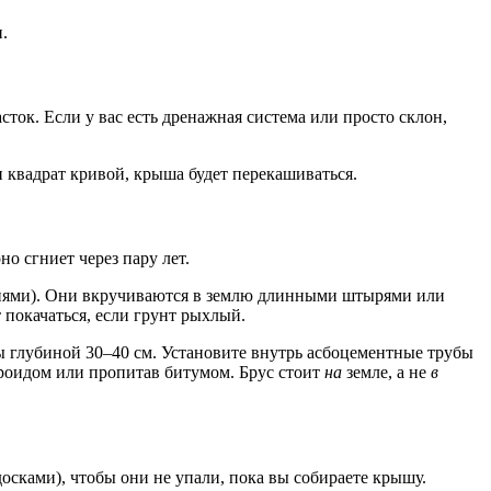
.
сток. Если у вас есть дренажная система или просто склон,
 квадрат кривой, крыша будет перекашиваться.
о сгниет через пару лет.
тиями). Они вкручиваются в землю длинными штырями или
 покачаться, если грунт рыхлый.
ы глубиной 30–40 см. Установите внутрь асбоцементные трубы
роидом или пропитав битумом. Брус стоит
на
земле, а не
в
осками), чтобы они не упали, пока вы собираете крышу.