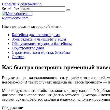
Перейти к содержанию
Search for:
Morevdome.com
Идеи для дома и загородной жизни
Бассейны для частного дома
Зона отдыха и ландшафт у воды
Обслуживание и уход за бассейном
Обустройство дачи
Строительство и монтаж бассейна
Свежее
Как быстро построить временный наве
Вы уже наверняка сталкивались с ситуацией: созвали гостей, м
невозможно. В таких случаях надежда на «авось пронесет» — 
Многие думают, что чтобы поставить крышу над зоной барбекю
для сезонного использования (весна-лето-осень), который можн
своими руками, быстро, дешево и надежно, используя доступн
Содержание