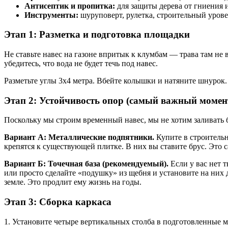
Антисептик и пропитка:
для защиты дерева от гниения и
Инструменты:
шуруповерт, рулетка, строительный урове
Этап 1: Разметка и подготовка площадки
Не ставьте навес на газоне впритык к клумбам — трава там не 
убедитесь, что вода не будет течь под навес.
Разметьте углы 3х4 метра. Вбейте колышки и натяните шнурок
Этап 2: Устойчивость опор (самый важный момен
Поскольку мы строим временный навес, мы не хотим заливать б
Вариант А: Металлические подпятники.
Купите в строитель
крепятся к существующей плитке. В них вы ставите брус. Это
Вариант Б: Точечная база (рекомендуемый).
Если у вас нет 
или просто сделайте «подушку» из щебня и установите на ни
земле. Это продлит ему жизнь на годы.
Этап 3: Сборка каркаса
1. Установите четыре вертикальных столба в подготовленные м