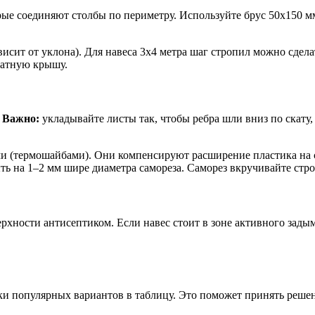
орые соединяют столбы по периметру. Используйте брус 50х150 
висит от уклона). Для навеса 3х4 метра шаг стропил можно сдел
катную крышу.
.
Важно:
укладывайте листы так, чтобы ребра шли вниз по скату, 
 (термошайбами). Они компенсируют расширение пластика на с
ыть на 1–2 мм шире диаметра самореза. Саморез вкручивайте ст
хности антисептиком. Если навес стоит в зоне активного задым
ки популярных вариантов в таблицу. Это поможет принять реше