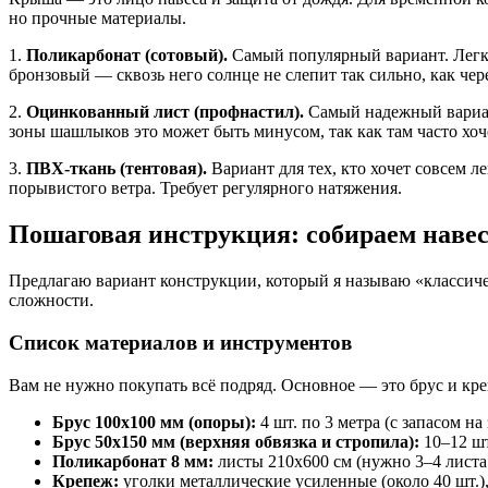
но прочные материалы.
1.
Поликарбонат (сотовый).
Самый популярный вариант. Легкий
бронзовый — сквозь него солнце не слепит так сильно, как чер
2.
Оцинкованный лист (профнастил).
Самый надежный вариант
зоны шашлыков это может быть минусом, так как там часто хоче
3.
ПВХ-ткань (тентовая).
Вариант для тех, кто хочет совсем л
порывистого ветра. Требует регулярного натяжения.
Пошаговая инструкция: собираем навес 
Предлагаю вариант конструкции, который я называю «классичес
сложности.
Список материалов и инструментов
Вам не нужно покупать всё подряд. Основное — это брус и кре
Брус 100х100 мм (опоры):
4 шт. по 3 метра (с запасом н
Брус 50х150 мм (верхняя обвязка и стропила):
10–12 шт
Поликарбонат 8 мм:
листы 210х600 см (нужно 3–4 листа 
Крепеж:
уголки металлические усиленные (около 40 шт.),