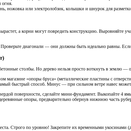
 огня.
нь, ножовка или электролобзик, колышки и шнурок для разметки
вырастет, а корни могут повредить конструкцию. Выровняйте уча
. Проверьте диагонали — они должны быть идеально равны. Если
т)
етонные столбы. Но дерево нельзя просто воткнуть в землю — он
ном магазине «опоры бруса» (металлические пластины с отверс
 самый быстрый способ. Минус — при сильном ветре навес может
твердой поверхности, сделайте мини-фундамент. Выкопайте 4 ям
х деревянные опоры, предварительно обернув нижнюю часть рубе
еста. Строго по уровню! Закрепите их временными укосинами (д