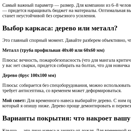
Самый важный параметр — размер. Для компании из 6–8 челове
— придется наращивать бюджет на материалы. Оптимальная выс
станет неустойчивой без серьезного усиления.
Выбор каркаса: дерево или металл?
Это главный спорный момент. Давайте разберем объективно, чт
Металл (труба профильная 40х40 или 60х60 мм)
Плюсы: вечность, пожаробезопасность (что для мангала критич
у вас нет сварки, придется собирать на болтах, что для новичк
Дерево (брус 100х100 мм)
Плюсы: собирается без спецоборудования, можно использовать
требует антисептика, со временем может деформироваться.
Мой совет:
Для временного навеса выбирайте дерево. С ним п
который я опишу ниже. Дерево проще демонтировать и перевез
Варианты покрытия: что накроет вашу
Крыша — это лицо навеса и защита от дождя. Для временной 