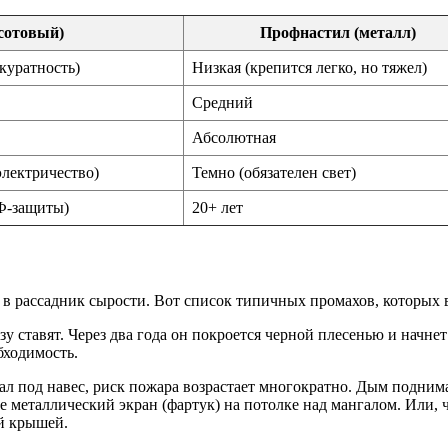
сотовый)
Профнастил (металл)
куратность)
Низкая (крепится легко, но тяжел)
Средний
Абсолютная
электричество)
Темно (обязателен свет)
УФ-защиты)
20+ лет
 в рассадник сырости. Вот список типичных промахов, которых в
у ставят. Через два года он покроется черной плесенью и начнет
бходимость.
ал под навес, риск пожара возрастает многократно. Дым поднима
е металлический экран (фартук) на потолке над мангалом. Или, ч
й крышей.