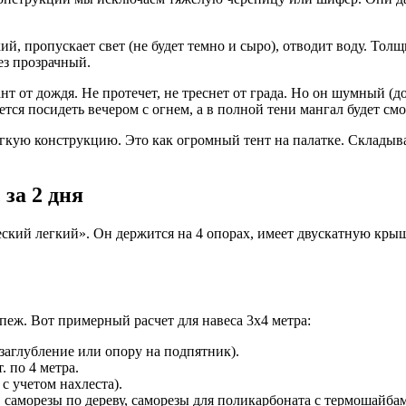
, пропускает свет (не будет темно и сыро), отводит воду. Тол
ез прозрачный.
 от дождя. Не протечет, не треснет от града. Но он шумный (до
тся посидеть вечером с огнем, а в полной тени мангал будет смо
егкую конструкцию. Это как огромный тент на палатке. Складывае
за 2 дня
кий легкий». Он держится на 4 опорах, имеет двускатную крышу
пеж. Вот примерный расчет для навеса 3х4 метра:
а заглубление или опору на подпятник).
. по 4 метра.
с учетом нахлеста).
 саморезы по дереву, саморезы для поликарбоната с термошайба