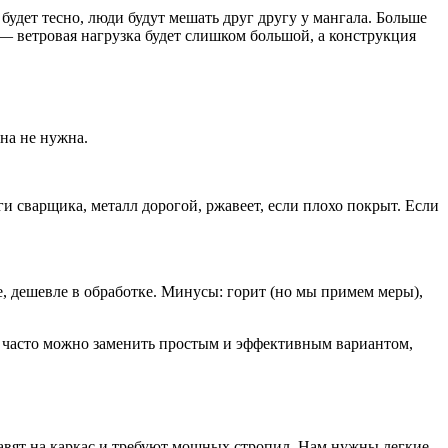
дет тесно, люди будут мешать друг другу у мангала. Больше
— ветровая нагрузка будет слишком большой, а конструкция
на не нужна.
и сварщика, металл дорогой, ржавеет, если плохо покрыт. Если
, дешевле в обработке. Минусы: горит (но мы примем меры),
б часто можно заменить простым и эффективным вариантом,
вят на каркас и требуют мощных стропил. Нам нужны легкие,