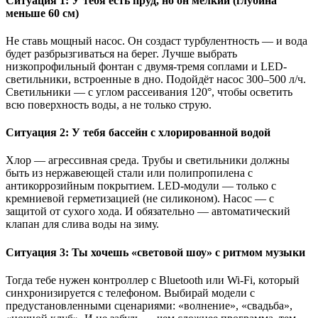
Ситуация 1: У тебя есть пруд, но он мелкий (глубина
меньше 60 см)
Не ставь мощный насос. Он создаст турбулентность — и вода
будет разбрызгиваться на берег. Лучше выбрать
низкопрофильный фонтан с двумя-тремя соплами и LED-
светильники, встроенные в дно. Подойдёт насос 300–500 л/ч.
Светильники — с углом рассеивания 120°, чтобы осветить
всю поверхность воды, а не только струю.
Ситуация 2: У тебя бассейн с хлорированной водой
Хлор — агрессивная среда. Трубы и светильники должны
быть из нержавеющей стали или полипропилена с
антикоррозийным покрытием. LED-модули — только с
кремниевой герметизацией (не силиконом). Насос — с
защитой от сухого хода. И обязательно — автоматический
клапан для слива воды на зиму.
Ситуация 3: Ты хочешь «световой шоу» с ритмом музыки
Тогда тебе нужен контроллер с Bluetooth или Wi-Fi, который
синхронизируется с телефоном. Выбирай модели с
предустановленными сценариями: «волнение», «свадьба»,