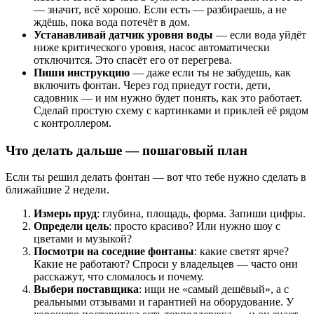
— значит, всё хорошо. Если есть — разбираешь, а не
ждёшь, пока вода потечёт в дом.
Устанавливай датчик уровня воды
— если вода уйдёт
ниже критического уровня, насос автоматически
отключится. Это спасёт его от перегрева.
Пиши инструкцию
— даже если ты не забудешь, как
включить фонтан. Через год приедут гости, дети,
садовник — и им нужно будет понять, как это работает.
Сделай простую схему с картинками и приклей её рядом
с контроллером.
Что делать дальше — пошаговый план
Если ты решил делать фонтан — вот что тебе нужно сделать в
ближайшие 2 недели.
Измерь пруд
: глубина, площадь, форма. Запиши цифры.
Определи цель
: просто красиво? Или нужно шоу с
цветами и музыкой?
Посмотри на соседние фонтаны
: какие светят ярче?
Какие не работают? Спроси у владельцев — часто они
расскажут, что сломалось и почему.
Выбери поставщика
: ищи не «самый дешёвый», а с
реальными отзывами и гарантией на оборудование. У