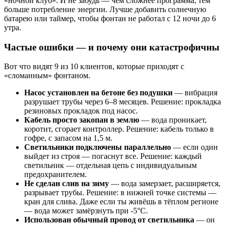
«ночной клуб». И не забудь — чем сложнее программа, тем
больше потребление энергии. Лучше добавить солнечную
батарею или таймер, чтобы фонтан не работал с 12 ночи до 6
утра.
Частые ошибки — и почему они катастрофичны
Вот что видят 9 из 10 клиентов, которые приходят с
«сломанным» фонтаном.
Насос установлен на бетоне без подушки
— вибрация
разрушает трубы через 6–8 месяцев. Решение: прокладка
резиновых прокладок под насос.
Кабель просто закопан в землю
— вода проникает,
коротит, сгорает контроллер. Решение: кабель только в
гофре, с запасом на 1,5 м.
Светильники подключены параллельно
— если один
выйдет из строя — погаснут все. Решение: каждый
светильник — отдельная цепь с индивидуальным
предохранителем.
Не сделан слив на зиму
— вода замерзает, расширяется,
разрывает трубы. Решение: в нижней точке системы —
кран для слива. Даже если ты живёшь в тёплом регионе
— вода может замёрзнуть при -5°C.
Использован обычный провод от светильника
— он