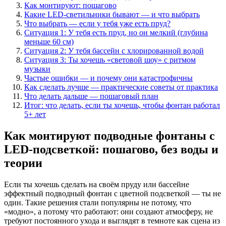
Как монтируют: пошагово
Какие LED-светильники бывают — и что выбрать
Что выбрать — если у тебя уже есть пруд?
Ситуация 1: У тебя есть пруд, но он мелкий (глубина
меньше 60 см)
Ситуация 2: У тебя бассейн с хлорированной водой
Ситуация 3: Ты хочешь «световой шоу» с ритмом
музыки
Частые ошибки — и почему они катастрофичны
Как сделать лучше — практические советы от практика
Что делать дальше — пошаговый план
Итог: что делать, если ты хочешь, чтобы фонтан работал
5+ лет
Как монтируют подводные фонтаны с
LED-подсветкой: пошагово, без воды и
теории
Если ты хочешь сделать на своём пруду или бассейне
эффектный подводный фонтан с цветной подсветкой — ты не
один. Такие решения стали популярны не потому, что
«модно», а потому что работают: они создают атмосферу, не
требуют постоянного ухода и выглядят в темноте как сцена из