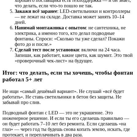
хорошего поставщика есть техподдержка — и он знает,
что делать, если что-то пошло не так.
Закажи всё заранее
: LED-светильники и контроллеры
— не лежат на складе. Доставка может занять 10–14
дней.
Нанимай монтажника с опытом
: не сантехника, не
электрика, а именно того, кто делал подводные
фонтаны. Спроси: «Сколько ты уже сделал? Покажи
фото до и после.»
Сделай тест после установки
: включи на 24 часа.
Запиши, как работает, какие цвета, как шумит. Это твой
«проверочный чек-лист» на будущее.
Итог: что делать, если ты хочешь, чтобы фонтан
работал 5+ лет
Не ищи «самый дешёвый вариант». Не слушай «всё будет
работать». Не ставь светильники в бетон без защиты. Не
забывай про слив.
Подводный фонтан с LED — это не украшение. Это
инженерное решение. И если ты его сделаешь правильно —
он будет работать 7–10 лет без ремонта. Если сделаешь «на
глаз» — через год ты будешь снова копать землю, искать, где
протекает, и переплачивать в два раза.