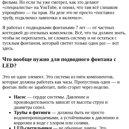
фильма. Но если ты уже смотрел, как это делают
«специалисты» на YouTube, и понял, что там всё слишком
упрощённо — ты прав. На деле это не просто «поставил
трубу, подключил лампочки и включил».
Я работал с подводными фонтанами 7 лет — от частных
коттеджей до отельных комплексов. Всё, что ты должен знать,
чтобы не переплатить, не сломать систему и не остаться с
тусклым фонтаном, который светит только один раз — вот
здесь.
Что вообще нужно для подводного фонтана с
LED?
Это не один элемент. Это система из пяти компонентов,
которые должны работать как часы. Пропустишь один — и
фонтан либо не заработает, либо сгорит через неделю.
Насос
— сердце системы. Давление и
производительность зависят от высоты струи и
диаметра сопел.
Трубы и фитинги
— должны быть не просто
водонепроницаемыми, а устойчивыми к давлению и
коррозии в воде с хлором или солями.
LED-светильники
— не обычные лампы. Это