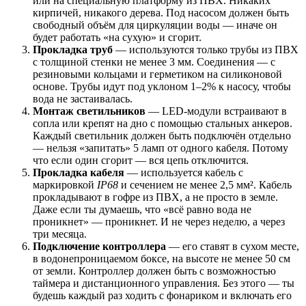
или на специальную платформу из ПВХ. Никаких
кирпичей, никакого дерева. Под насосом должен быть
свободный объём для циркуляции воды — иначе он
будет работать «на сухую» и сгорит.
Прокладка труб
— используются только трубы из ПВХ
с толщиной стенки не менее 3 мм. Соединения — с
резиновыми кольцами и герметиком на силиконовой
основе. Трубы идут под уклоном 1–2% к насосу, чтобы
вода не застаивалась.
Монтаж светильников
— LED-модули встраивают в
сопла или крепят на дно с помощью стальных анкеров.
Каждый светильник должен быть подключён отдельно
— нельзя «запитать» 5 ламп от одного кабеля. Потому
что если один сгорит — вся цепь отключится.
Прокладка кабеля
— используется кабель с
маркировкой
IP68
и сечением не менее 2,5 мм². Кабель
прокладывают в гофре из ПВХ, а не просто в земле.
Даже если ты думаешь, что «всё равно вода не
проникнет» — проникнет. И не через неделю, а через
три месяца.
Подключение контроллера
— его ставят в сухом месте,
в водонепроницаемом боксе, на высоте не менее 50 см
от земли. Контроллер должен быть с возможностью
таймера и дистанционного управления. Без этого — ты
будешь каждый раз ходить с фонариком и включать его