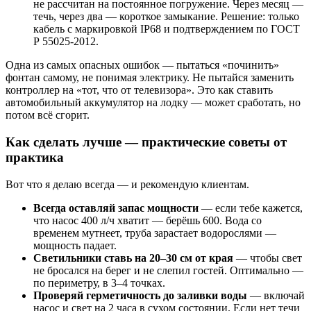
не рассчитан на постоянное погружение. Через месяц —
течь, через два — короткое замыкание. Решение: только
кабель с маркировкой IP68 и подтверждением по ГОСТ
Р 55025-2012.
Одна из самых опасных ошибок — пытаться «починить»
фонтан самому, не понимая электрику. Не пытайся заменить
контроллер на «тот, что от телевизора». Это как ставить
автомобильный аккумулятор на лодку — может сработать, но
потом всё сгорит.
Как сделать лучше — практические советы от
практика
Вот что я делаю всегда — и рекомендую клиентам.
Всегда оставляй запас мощности
— если тебе кажется,
что насос 400 л/ч хватит — берёшь 600. Вода со
временем мутнеет, труба зарастает водорослями —
мощность падает.
Светильники ставь на 20–30 см от края
— чтобы свет
не бросался на берег и не слепил гостей. Оптимально —
по периметру, в 3–4 точках.
Проверяй герметичность до заливки воды
— включай
насос и свет на 2 часа в сухом состоянии. Если нет течи