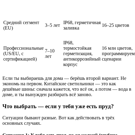
Средний сегмент
IP68, герметичная
3–5 лет
16–25 цветов
(EU)
заливка
IP68,
Профессиональные
термостойкая
16 млн цветов,
7–10
(US/EU, с
герметизация,
программируе
лет
сертификацией)
антикоррозийный
сценарии
корпус
Если ты выбираешь для дома — берёшь второй вариант. Не
экономь на первом. Китайские светильники — это как
дешёвые шины: сначала кажется, что всё ок, а потом — вода в
доме, и ты вынужден разбирать всё заново.
Что выбрать — если у тебя уже есть пруд?
Ситуации бывают разные. Вот как действовать в трёх
основных случаях.