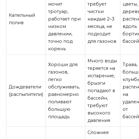
мочит
требует
цветы,
тротуар,
чистки
деревь
Капельный
работает при
каждые 2–3
расте
полив
низком
месяца, не
вдоль
давлении,
подходит
борти
точно под
для газонов
бассе
корень
Много воды
Хороши для
Трава,
теряется на
газонов,
больш
испарение,
легко
клумбы
брызги
Дождеватели
обслуживать,
расте
попадают в
(распылители)
равномерно
на
бассейн,
поливают
удале
требуют
большую
от
высокого
площадь
бассе
давления
Сложнее