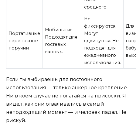
среднего.
Не
фиксируются.
Для
Мобильные.
Портативные
Могут
визи
Подходят для
переносные
сдвинуться. Не
нап
гостевых
поручни
подходят для
баб
ванных.
ежедневного
вых
использования.
Если ты выбираешь для постоянного
использования — только анкерное крепление.
Ни в коем случае не полагайся на присоски. Я
видел, как они отваливались в самый
неподходящий момент — и человек падал. Не
рискуй.