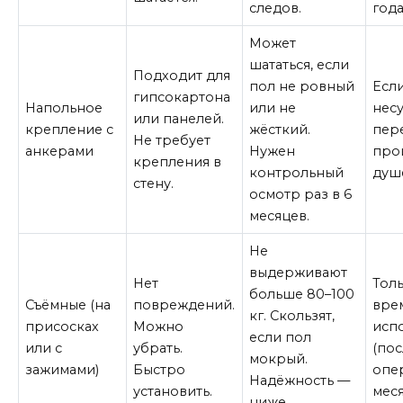
следов.
года
Может
шататься, если
Подходит для
пол не ровный
Если
гипсокартона
Напольное
или не
несу
или панелей.
крепление с
жёсткий.
пер
Не требует
анкерами
Нужен
про
крепления в
контрольный
душ
стену.
осмотр раз в 6
месяцев.
Не
выдерживают
Нет
Тол
больше 80–100
Съёмные (на
повреждений.
вре
кг. Скользят,
присосках
Можно
исп
если пол
или с
убрать.
(по
мокрый.
зажимами)
Быстро
опер
Надёжность —
установить.
меся
ниже