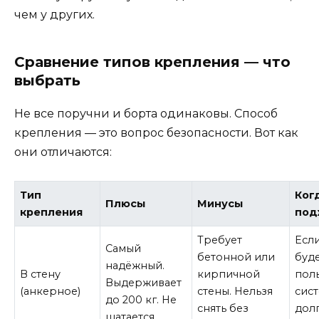
чем у других.
Сравнение типов крепления — что
выбрать
Не все поручни и борта одинаковы. Способ
крепления — это вопрос безопасности. Вот как
они отличаются:
Тип
Ког
Плюсы
Минусы
крепления
под
Требует
Есл
Самый
бетонной или
буд
надёжный.
В стену
кирпичной
пол
Выдерживает
(анкерное)
стены. Нельзя
сис
до 200 кг. Не
снять без
дол
шатается.