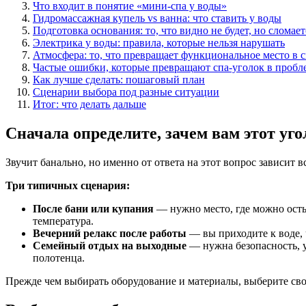
Что входит в понятие «мини-спа у воды»
Гидромассажная купель vs ванна: что ставить у воды
Подготовка основания: то, что видно не будет, но сломае
Электрика у воды: правила, которые нельзя нарушать
Атмосфера: то, что превращает функциональное место в 
Частые ошибки, которые превращают спа-уголок в пробл
Как лучше сделать: пошаговый план
Сценарии выбора под разные ситуации
Итог: что делать дальше
Сначала определите, зачем вам этот уго
Звучит банально, но именно от ответа на этот вопрос зависит 
Три типичных сценария:
После бани или купания
— нужно место, где можно остыт
температура.
Вечерний релакс после работы
— вы приходите к воде, 
Семейный отдых на выходные
— нужна безопасность, 
полотенца.
Прежде чем выбирать оборудование и материалы, выберите сво