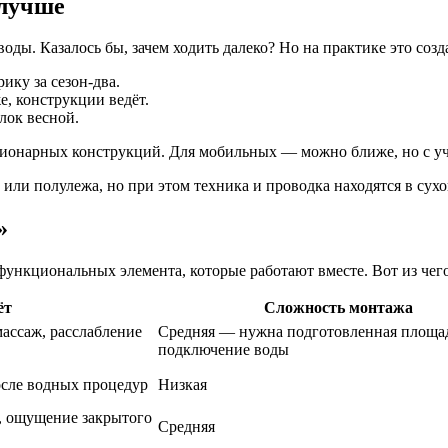
 лучше
ды. Казалось бы, зачем ходить далеко? Но на практике это созд
ику за сезон-два.
, конструкции ведёт.
лок весной.
ионарных конструкций. Для мобильных — можно ближе, но с учё
или полулежа, но при этом техника и проводка находятся в сухо
»
функциональных элемента, которые работают вместе. Вот из чег
ёт
Сложность монтажа
массаж, расслабление
Средняя — нужна подготовленная площа
подключение воды
осле водных процедур
Низкая
в, ощущение закрытого
Средняя