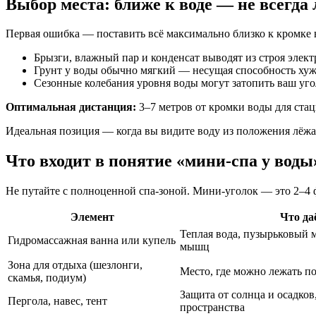
Выбор места: ближе к воде — не всегда
Первая ошибка — поставить всё максимально близко к кромке во
Брызги, влажный пар и конденсат выводят из строя электр
Грунт у воды обычно мягкий — несущая способность хуже
Сезонные колебания уровня воды могут затопить ваш уго
Оптимальная дистанция:
3–7 метров от кромки воды для стац
Идеальная позиция — когда вы видите воду из положения лёжа 
Что входит в понятие «мини-спа у воды
Не путайте с полноценной спа-зоной. Мини-уголок — это 2–4 
Элемент
Что да
Теплая вода, пузырьковый 
Гидромассажная ванна или купель
мышц
Зона для отдыха (шезлонги,
Место, где можно лежать п
скамья, подиум)
Защита от солнца и осадко
Пергола, навес, тент
пространства