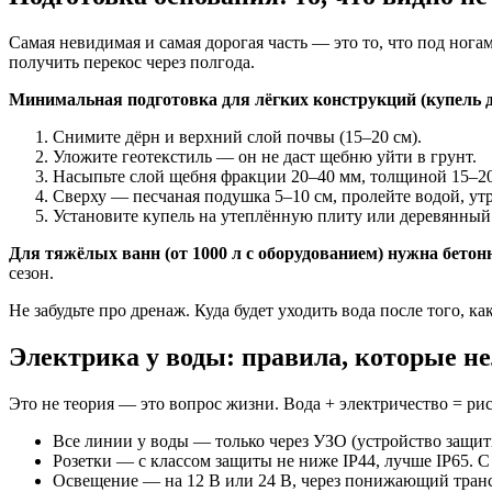
Самая невидимая и самая дорогая часть — это то, что под нога
получить перекос через полгода.
Минимальная подготовка для лёгких конструкций (купель до
Снимите дёрн и верхний слой почвы (15–20 см).
Уложите геотекстиль — он не даст щебню уйти в грунт.
Насыпьте слой щебня фракции 20–40 мм, толщиной 15–20
Сверху — песчаная подушка 5–10 см, пролейте водой, утр
Установите купель на утеплённую плиту или деревянный
Для тяжёлых ванн (от 1000 л с оборудованием) нужна бетон
сезон.
Не забудьте про дренаж. Куда будет уходить вода после того, 
Электрика у воды: правила, которые н
Это не теория — это вопрос жизни. Вода + электричество = ри
Все линии у воды — только через УЗО (устройство защит
Розетки — с классом защиты не ниже IP44, лучше IP65. 
Освещение — на 12 В или 24 В, через понижающий транс