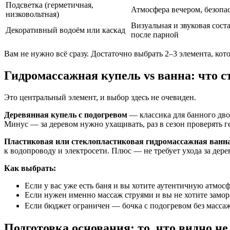
Подсветка (герметичная,
Атмосфера вечером, безопа
низковольтная)
Визуальная и звуковая сос
Декоративный водоём или каскад
после парной
Вам не нужно всё сразу. Достаточно выбрать 2–3 элемента, ко
Гидромассажная купель vs ванна: что с
Это центральный элемент, и выбор здесь не очевиден.
Деревянная купель с подогревом
— классика для банного двор
Минус — за деревом нужно ухащивать, раз в сезон проверять г
Пластиковая или стеклопластиковая гидромассажная ванн
к водопроводу и электросети. Плюс — не требует ухода за дере
Как выбрать:
Если у вас уже есть баня и вы хотите аутентичную атмос
Если нужен именно массаж струями и вы не хотите замо
Если бюджет ограничен — бочка с подогревом без массажа 
Подготовка основания: то, что видно не