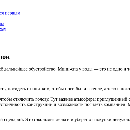
тся первым
спа
ему
лок
всё дальнейшее обустройство. Мини-спа у воды — это не одно и т
ь, посидеть с напитком, чтобы ноги были в тепле, а тело в пок
чтобы отключить голову. Тут важнее атмосфера: приглушённый с
устойчивость конструкций и возможность посидеть компанией. 
й сценарий. Это сэкономит деньги и уберёт от покупки ненужно