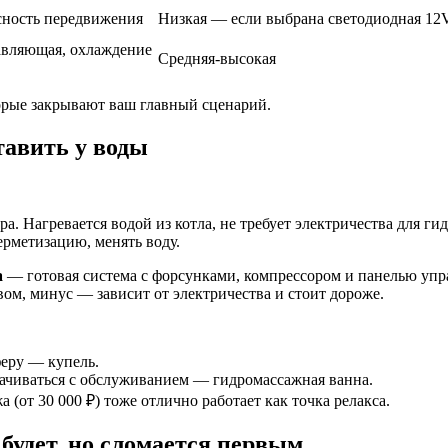
сность передвижения
Низкая — если выбрана светодиодная 12
тавляющая, охлаждение
Средняя-высокая
торые закрывают ваш главный сценарий.
тавить у воды
а. Нагревается водой из котла, не требует электричества для ги
ерметизацию, менять воду.
а
— готовая система с форсунками, компрессором и панелью упр
вом, минус — зависит от электричества и стоит дороже.
феру — купель.
рачиваться с обслуживанием — гидромассажная ванна.
(от 30 000 ₽) тоже отлично работает как точка релакса.
 будет, но сломается первым