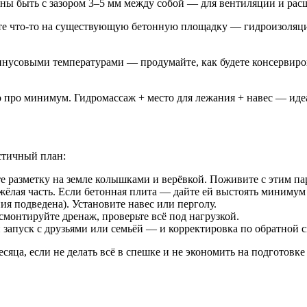
ы быть с зазором 3–5 мм между собой — для вентиляции и расш
е что-то на существующую бетонную площадку — гидроизоляция 
нусовыми температурами — продумайте, как будете консервирова
про минимум. Гидромассаж + место для лежания + навес — иде
истичный план:
е разметку на земле колышками и верёвкой. Поживите с этим па
яжёлая часть. Если бетонная плита — дайте ей выстоять миниму
я подведена). Установите навес или перголу.
монтируйте дренаж, проверьте всё под нагрузкой.
 запуск с друзьями или семьёй — и корректировка по обратной с
яца, если не делать всё в спешке и не экономить на подготовке