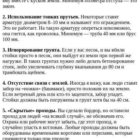
яму вместе с куском земли. Минимум полметра отступа — это
закон.
2. Использование тонких прутьев.
Некоторые ставят
арматуру диаметром 8–10 мм и называют это ограждением.
Это не работает. На такую арматуру опереться невозможно,
она гнется, как проволока. Минимум — труба 40 мм или брус
100 мм.
3. Игнорирование грунта.
Если у вас песок, и вы вбили
стойки просто в песок, они выйдут из земли при первой же
нагрузке. В таких грунтах нужно либо делать бетонирование
стоек, либо увеличивать глубину вкапывания до 80 см и
трамбовать щебнем.
4. Отсутствие связи с землей.
Иногда я вижу, как люди ставят
забор на «ножки» (башмаки), просто положив их на землю.
Если ветреный день или кто-то зацепится, забор упадет.
Стойки должны быть погружены в грунт хотя бы на 40 см.
5. «Скрытые» проходы.
Вы сделали бордюр, но оставили
проход для людей «на всякий случай», не обозначив его.
Охрана или рабочие могут забыть, где этот проход, и
случайно упасть в котлован. Любые проходы должны быть
оборудованы временными воротами или перилами, которые
снимаются только при проходе.