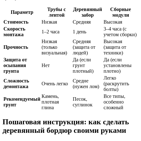
Трубы с
Деревянный
Сборные
Параметр
лентой
забор
модули
Стоимость
Низкая
Средняя
Высокая
Скорость
3–4 часа (с
1–2 часа
1 день
монтажа
учетом сборки)
Низкая
Средняя
Высокая
Прочность
(только
(защита от
(защита от
визуальная)
людей)
техники)
Защита от
Да (если
Да (если
осыпания
Нет
грунт
установлены
грунта
плотный)
плотно)
Легко
Сложность
Средне
Очень легко
(раскрутить
демонтажа
(нужен лом)
болты)
Камень,
Все типы,
Рекомендуемый
Песок,
плотная
особенно
грунт
суглинок
глина
сложный
Пошаговая инструкция: как сделать
деревянный бордюр своими руками