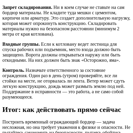
Запрет складирования.
Ни в коем случае не ставьте на сам
бордюр материалы. Не кладите туда мешки с цементом,
кирпичи или арматуру. Это создает дополнительную нагрузку,
которая может опрокинуть конструкцию. Складировать
материалы нужно на безопасном расстоянии (минимум 2
метра от края котлована).
Входные группы.
Если к котловану ведет лестница для
спуска рабочих или подъемник, место входа должно быть
защищено. Ворота должны открываться наружу или быть
откидными. На них должен быть знак «Осторожно, яма».
Контроль.
Назначьте ответственного за состояние
ограждения. Один раз в день (утром) проверяйте, все ли
стойки на месте, не оторвалась ли лента. Ветер может сдуть
легкую конструкцию, дождь может размыть землю под ней.
Поддержание в исправности — это работа, а не само собой
разумеющееся.
Итог: как действовать прямо сейчас
Построить временный ограждающий бордюр — задача
несложная, но она требует уважения к физике и опасности. Не
пытайтесь сэкономить на безопасности, пытаясь обойтись