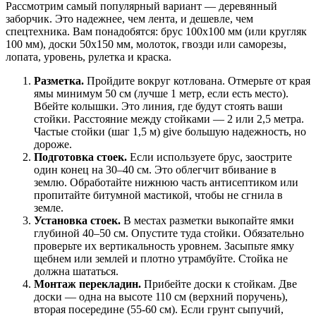
Рассмотрим самый популярный вариант — деревянный
заборчик. Это надежнее, чем лента, и дешевле, чем
спецтехника. Вам понадобятся: брус 100х100 мм (или кругляк
100 мм), доски 50х150 мм, молоток, гвозди или саморезы,
лопата, уровень, рулетка и краска.
Разметка.
Пройдите вокруг котлована. Отмерьте от края
ямы минимум 50 см (лучше 1 метр, если есть место).
Вбейте колышки. Это линия, где будут стоять ваши
стойки. Расстояние между стойками — 2 или 2,5 метра.
Частые стойки (шаг 1,5 м) give большую надежность, но
дороже.
Подготовка стоек.
Если используете брус, заострите
один конец на 30–40 см. Это облегчит вбивание в
землю. Обработайте нижнюю часть антисептиком или
пропитайте битумной мастикой, чтобы не сгнила в
земле.
Установка стоек.
В местах разметки выкопайте ямки
глубиной 40–50 см. Опустите туда стойки. Обязательно
проверьте их вертикальность уровнем. Засыпьте ямку
щебнем или землей и плотно утрамбуйте. Стойка не
должна шататься.
Монтаж перекладин.
Прибейте доски к стойкам. Две
доски — одна на высоте 110 см (верхний поручень),
вторая посередине (55-60 см). Если грунт сыпучий,