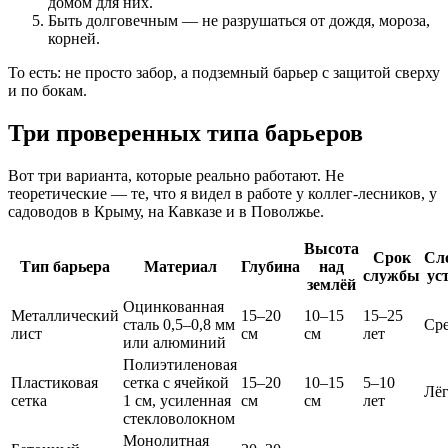
домом для них.
Быть долговечным — не разрушаться от дождя, мороза,
корней.
То есть: не просто забор, а подземный барьер с защитой сверху
и по бокам.
Три проверенных типа барьеров
Вот три варианта, которые реально работают. Не
теоретические — те, что я видел в работе у коллег-лесников, у
садоводов в Крыму, на Кавказе и в Поволжье.
Высота
Срок
Сл
Тип барьера
Материал
Глубина
над
службы
ус
землёй
Оцинкованная
Металлический
15–20
10–15
15–25
сталь 0,5–0,8 мм
Ср
лист
см
см
лет
или алюминий
Полиэтиленовая
Пластиковая
сетка с ячейкой
15–20
10–15
5–10
Лёг
сетка
1 см, усиленная
см
см
лет
стекловолокном
Монолитная