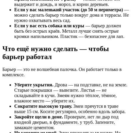
выдержит и дождь, и мороз, и корни деревьев.
Если у вас маленький участок (до 50 м периметра)
—
можно сделать барьер только вокруг дома и террасы. Не
нужно охватывать весь сад.
Если у вас есть собака или куры
— барьер должен
быть без острых краёв. Металл лучше снять острые
кромки напильником. Пластик — безопаснее для лап.
Что ещё нужно сделать — чтобы
барьер работал
Барьер — это не волшебная палочка. Он работает только в
комплексе.
Уберите укрытия.
Дрова — на подставке, не на земле.
Старые покрышки — вывезите. Листья — не
складывайте в кучи. Змеям нужно тёплое, тёмное,
влажное место — уберите их.
Сократите высокую траву.
Змеи прячутся в траве
выше 15 см. Косите регулярно, особенно вдоль забора.
Закройте щели в доме.
Проверьте, нет ли дыр под
входной дверью, в фундаменте, у труб. Запените,
замажьте цементом.
Не кормите мышей.
Змеи приходят за мышами. Не