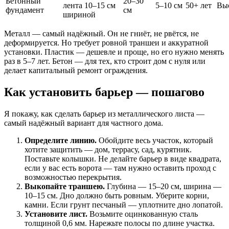
Бетонный
20–30
лента 10–15 см
5–10 см
50+ лет
Вы
фундамент
см
шириной
Металл — самый надёжный. Он не гниёт, не рвётся, не
деформируется. Но требует ровной траншеи и аккуратной
установки. Пластик — дешевле и проще, но его нужно менять
раз в 5–7 лет. Бетон — для тех, кто строит дом с нуля или
делает капитальный ремонт ограждения.
Как установить барьер — пошагово
Я покажу, как сделать барьер из металлического листа —
самый надёжный вариант для частного дома.
Определите линию.
Обойдите весь участок, который
хотите защитить — дом, террасу, сад, курятник.
Поставьте колышки. Не делайте барьер в виде квадрата,
если у вас есть ворота — там нужно оставить проход с
возможностью перекрытия.
Выкопайте траншею.
Глубина — 15–20 см, ширина —
10–15 см. Дно должно быть ровным. Уберите корни,
камни. Если грунт песчаный — уплотните дно лопатой.
Установите лист.
Возьмите оцинкованную сталь
толщиной 0,6 мм. Нарежьте полосы по длине участка.