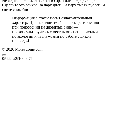
Не ждите, пока змея залезет в сарай или под крыльцо.
Сделайте это сейчас. За пару дней. За пару тысяч рублей. И
спите спокойно.
Информация в статье носит ознакомительный
характер. При наличии змей в вашем регионе или
при подозрении на ядовитые виды —
проконсультируйтесь с местными специалистами
по экологии или службами по работе с дикой
природой.
© 2026 Morevdome.com
0f699ba2f160bd7f