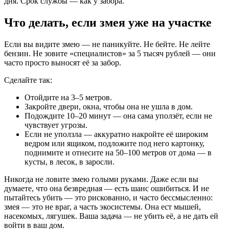
дня. Срок службы — как у забора.
Что делать, если змея уже на участке
Если вы видите змею — не паникуйте. Не бейте. Не лейте
бензин. Не зовите «специалистов» за 5 тысяч рублей — они
часто просто выносят её за забор.
Сделайте так:
Отойдите на 3–5 метров.
Закройте двери, окна, чтобы она не ушла в дом.
Подождите 10–20 минут — она сама уползёт, если не
чувствует угрозы.
Если не уползла — аккуратно накройте её широким
ведром или ящиком, подложите под него картонку,
поднимите и отнесите на 50–100 метров от дома — в
кусты, в лесок, в заросли.
Никогда не ловите змею голыми руками. Даже если вы
думаете, что она безвредная — есть шанс ошибиться. И не
пытайтесь убить — это рискованно, и часто бессмысленно:
змея — это не враг, а часть экосистемы. Она ест мышей,
насекомых, лягушек. Ваша задача — не убить её, а не дать ей
войти в ваш дом.