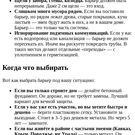
Щели у забора, стены, колодца.
Барьер должен быть
непрерывным. Даже 2 см щели — это вход.
Слишком много мусора рядом.
Если вы поставили
барьер, но рядом лежат дрова, старые покрышки, куча
листьев — змеи будут жить в них, а не в вашем доме.
Барьер — это только часть системы.
Игнорирование подземных коммуникаций.
Если у вас
есть водопровод или канализация — барьер не должен
пересекать их. Иначе вы рискуете повредить трубы. В
таких местах делают отдельные «переходы» — с
уплотнением и герметизацией.
Когда что выбирать
Вот как выбрать барьер под вашу ситуацию:
Если вы только строите дом
— делайте бетонный
фундамент. Он дороже, но не требует замены. Лучший
вариант для вечной защиты.
Если у вас уже есть участок, но вы хотите быстро и
дешево
— берите пластиковую сетку. Установите за
выходные. Стоит в 3–5 раз дешевле металла. Но через 5
лет — замените.
Если вы живёте в районе с частыми змеями (Кавказ,
Крым, Поволжье, юг Урала)
— только металл. Он