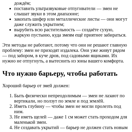
дождём;
поставить ультразвуковые отпугиватели — змеи не
слышат звуки в этом диапазоне;
закопать шифер или металлические листы — они могут
даже служить укрытием;
вырубить всю растительность — создаёте сухую,
жаркую пустыню, куда змеям ещё приятнее забираться.
Эти методы не работают, потому что они не решают главную
проблему: змеи не приходят издалека. Они уже живут рядом
— под забором, в куче дров, под садовыми ящиками. Их
нужно не отпугнуть, а вытеснить из зоны вашего комфорта.
Что нужно барьеру, чтобы работать
Хороший барьер от змей должен:
Быть физически непреодолимым — змеи не лазают по
вертикали, но ползут по земле и под землёй.
Иметь глубину — чтобы змеи не могли пролезть под
ним.
Не иметь щелей — даже 1 см может стать проходом для
маленькой змеи.
Не создавать укрытий — барьер не должен стать новым