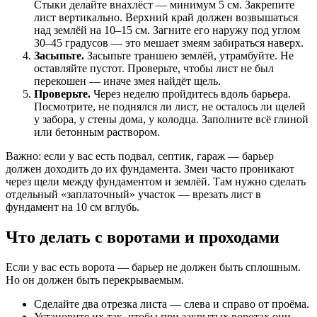
Стыки делайте внахлёст — минимум 5 см. Закрепите
лист вертикально. Верхний край должен возвышаться
над землёй на 10–15 см. Загните его наружу под углом
30–45 градусов — это мешает змеям забираться наверх.
Засыпьте.
Засыпьте траншею землёй, утрамбуйте. Не
оставляйте пустот. Проверьте, чтобы лист не был
перекошен — иначе змея найдёт щель.
Проверьте.
Через неделю пройдитесь вдоль барьера.
Посмотрите, не поднялся ли лист, не осталось ли щелей
у забора, у стены дома, у колодца. Заполните всё глиной
или бетонным раствором.
Важно: если у вас есть подвал, септик, гараж — барьер
должен доходить до их фундамента. Змеи часто проникают
через щели между фундаментом и землёй. Там нужно сделать
отдельный «заплаточный» участок — врезать лист в
фундамент на 10 см вглубь.
Что делать с воротами и проходами
Если у вас есть ворота — барьер не должен быть сплошным.
Но он должен быть перекрываемым.
Сделайте два отрезка листа — слева и справо от проёма.
Установите их так, чтобы при закрытых воротах они