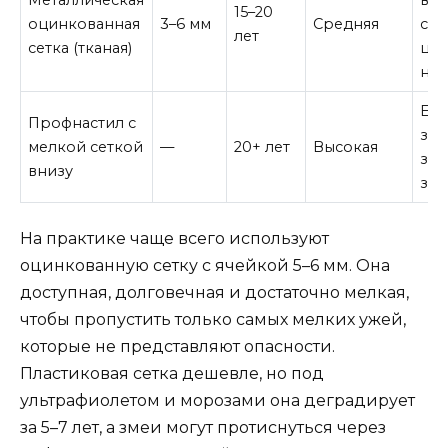
Металлическая
вар
15–20
оцинкованная
3–6 мм
Средняя
со
лет
сетка (тканая)
цен
над
Есл
Профнастил с
заб
мелкой сеткой
—
20+ лет
Высокая
защ
внизу
зм
На практике чаще всего используют
оцинкованную сетку с ячейкой 5–6 мм. Она
доступная, долговечная и достаточно мелкая,
чтобы пропустить только самых мелких ужей,
которые не представляют опасности.
Пластиковая сетка дешевле, но под
ультрафиолетом и морозами она деградирует
за 5–7 лет, а змеи могут протиснуться через