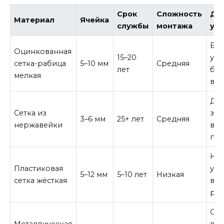
Срок
Сложность
Для
Материал
Ячейка
службы
монтажа
уча
Бо
Оцинкованная
15–20
уча
сетка-рабица
5–10 мм
Средняя
лет
бю
мелкая
вар
Дол
Сетка из
защ
3–6 мм
25+ лет
Средняя
нержавейки
вл
по
Не
Пластиковая
уча
5–12 мм
5–10 лет
Низкая
сетка жёсткая
вр
ре
Оп