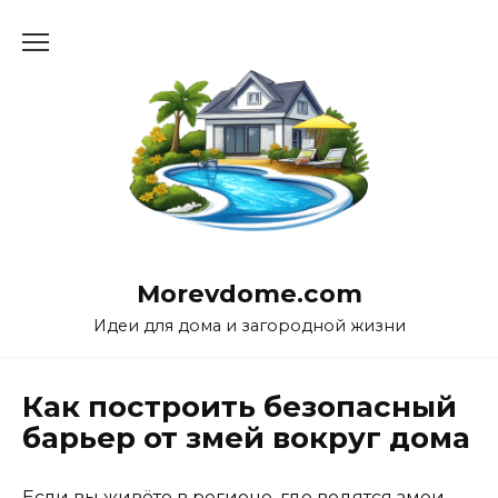
Перейти
к
содержанию
Morevdome.com
Идеи для дома и загородной жизни
Как построить безопасный
барьер от змей вокруг дома
Если вы живёте в регионе, где водятся змеи —