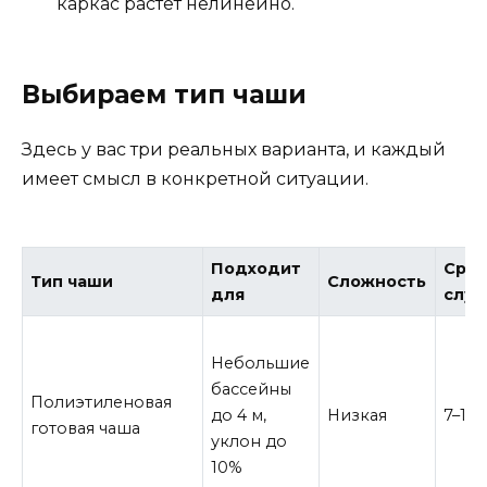
каркас растёт нелинейно.
Выбираем тип чаши
Здесь у вас три реальных варианта, и каждый
имеет смысл в конкретной ситуации.
Подходит
Сро
Тип чаши
Сложность
для
слу
Небольшие
бассейны
Полиэтиленовая
до 4 м,
Низкая
7–10 
готовая чаша
уклон до
10%