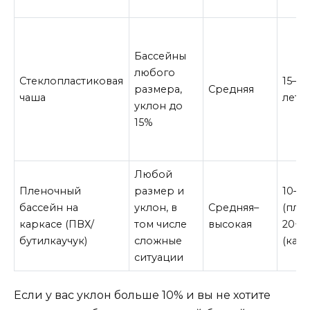
Бассейны
любого
Стеклопластиковая
15–20
размера,
Средняя
чаша
лет
уклон до
15%
Любой
Пленочный
размер и
10–15
бассейн на
уклон, в
Средняя–
(плен
каркасе (ПВХ/
том числе
высокая
20+ 
бутилкаучук)
сложные
(карк
ситуации
Если у вас уклон больше 10% и вы не хотите