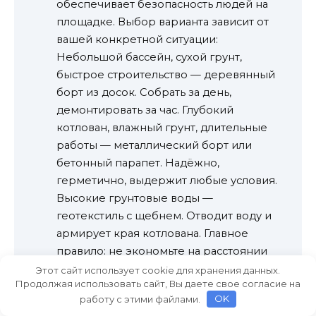
обеспечивает безопасность людей на
площадке. Выбор варианта зависит от
вашей конкретной ситуации:
Небольшой бассейн, сухой грунт,
быстрое строительство — деревянный
борт из досок. Собрать за день,
демонтировать за час. Глубокий
котлован, влажный грунт, длительные
работы — металлический борт или
бетонный парапет. Надёжно,
герметично, выдержит любые условия.
Высокие грунтовые воды —
геотекстиль с щебнем. Отводит воду и
армирует края котлована. Главное
правило: не экономьте на расстоянии
от края котлована (минимум 0,5 м), не
Этот сайт использует cookie для хранения данных.
Продолжая использовать сайт, Вы даете свое согласие на
забывайте про отвод воды и
работу с этими файлами.
OK
обязательно укрепляйте длинные