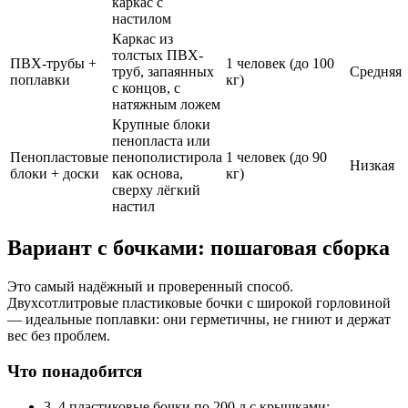
каркас с
настилом
Каркас из
толстых ПВХ-
ПВХ-трубы +
1 человек (до 100
труб, запаянных
Средняя
поплавки
кг)
с концов, с
натяжным ложем
Крупные блоки
пенопласта или
Пенопластовые
пенополистирола
1 человек (до 90
Низкая
блоки + доски
как основа,
кг)
сверху лёгкий
настил
Вариант с бочками: пошаговая сборка
Это самый надёжный и проверенный способ.
Двухсотлитровые пластиковые бочки с широкой горловиной
— идеальные поплавки: они герметичны, не гниют и держат
вес без проблем.
Что понадобится
3–4 пластиковые бочки по 200 л с крышками;