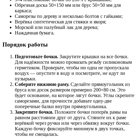
Обрезная доска 50×150 мм или брус 50×50 мм для
каркаса;
Саморезы по дереву и несколько болтов с гайками;
Верёвка синтетическая для стяжки и якоря;
Морской или палубный лак для дерева;
Наждачная бумага.
Порядок работы
Подготовьте бочки.
Закрутите крышки на все бочки.
Для надёжности можно промазать резьбу силиконовым
герметиком. Проверьте, чтобы ни одна не пропускала
воздух — опустите в воду и посмотрите, не идут ли
пузырьки.
Соберите нижнюю раму.
Сделайте прямоугольник из
бруса или досок размером примерно 200×80 см. Это
будет основание, на которое лягут бочки. Углы скрепите
саморезами, для прочности добавьте одну-две
поперечные балки внутри прямоугольника.
Закрепите бочки.
Положите бочки поперёк рамы на
равном расстоянии друг от друга. Стяните их к раме
верёвкой через ручки или через обвязку вокруг бочки.
Каждую бочку фиксируйте минимум в двух точках,
чтобы не смещалась.