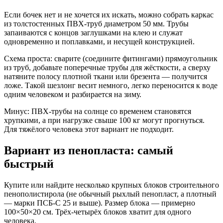
Если бочек нет и не хочется их искать, можно собрать каркас
из толстостенных ПВХ-труб диаметром 50 мм. Трубы
запаиваются с концов заглушками на клею и служат
одновременно и поплавками, и несущей конструкцией.
Схема проста: сварите (соедините фитингами) прямоугольник
из труб, добавьте поперечные трубы для жёсткости, а сверху
натяните полосу плотной ткани или брезента — получится
ложе. Такой шезлонг весит немного, легко переносится к воде
одним человеком и разбирается на зиму.
Минус: ПВХ-трубы на солнце со временем становятся
хрупкими, а при нагрузке свыше 100 кг могут прогнуться.
Для тяжёлого человека этот вариант не подходит.
Вариант из пенопласта: самый
быстрый
Купите или найдите несколько крупных блоков строительного
пенополистирола (не обычный рыхлый пенопласт, а плотный
— марки ПСБ-С 25 и выше). Размер блока — примерно
100×50×20 см. Трёх-четырёх блоков хватит для одного
человека.