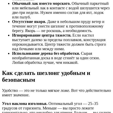
Обычный лак вместо морского.
Обычный паркетный
или мебельный лак в контакте с водой шелушится через
две-три недели. Нужен именно состав для яхт, лодок
или палуб.
Отсутствие якоря.
Даже в небольшом пруду ветер и
течение могут унести шезлонг к противоположному
берегу. Якорь — не роскошь, а необходимость.
Игнорирование центра тяжести.
Если настил
выступает далеко за пределы поплавков, конструкция
опрокиндывается. Центр тяжести должен быть строго
над бочками или между ними.
Использование дерева без обработки.
Сырая
необработанная доска в воде сгниёт за один сезон.
Любая обработка лучше, чем никакой.
Как сделать шезлонг удобным и
безопасным
Удобство — это не только мягкое ложе. Вот что действительно
имеет значение.
Угол наклона изголовья.
Оптимальный угол — 25–35
градусов от горизонта. Меньше — вы просто лежите
горизонтально, что неудобно для чтения. Больше — вы сидите