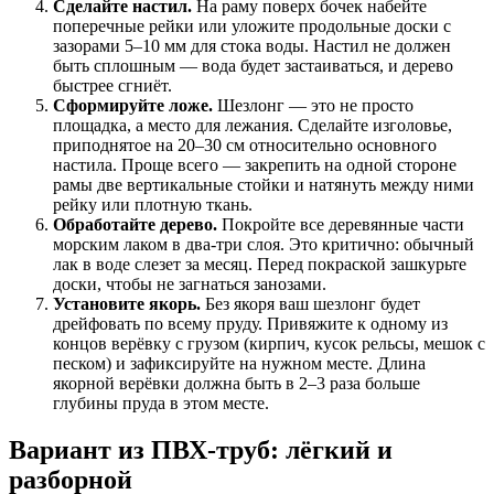
Сделайте настил.
На раму поверх бочек набейте
поперечные рейки или уложите продольные доски с
зазорами 5–10 мм для стока воды. Настил не должен
быть сплошным — вода будет застаиваться, и дерево
быстрее сгниёт.
Сформируйте ложе.
Шезлонг — это не просто
площадка, а место для лежания. Сделайте изголовье,
приподнятое на 20–30 см относительно основного
настила. Проще всего — закрепить на одной стороне
рамы две вертикальные стойки и натянуть между ними
рейку или плотную ткань.
Обработайте дерево.
Покройте все деревянные части
морским лаком в два-три слоя. Это критично: обычный
лак в воде слезет за месяц. Перед покраской зашкурьте
доски, чтобы не загнаться занозами.
Установите якорь.
Без якоря ваш шезлонг будет
дрейфовать по всему пруду. Привяжите к одному из
концов верёвку с грузом (кирпич, кусок рельсы, мешок с
песком) и зафиксируйте на нужном месте. Длина
якорной верёвки должна быть в 2–3 раза больше
глубины пруда в этом месте.
Вариант из ПВХ-труб: лёгкий и
разборной