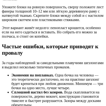
Уложите блоки на ровную поверхность, сверху положите лист
фанеры толщиной 10–12 мм или лёгкую деревянную раму с
натянутой тканью. Скрепите блоки между собой и с настилом
широким скотчем или пластиковыми стяжками.
Этот вариант живёт недолго: пенопласт крошится, особенно
если на него садиться и вставать. Но собрать его можно за
полчаса, и стоит он копейки.
Частые ошибки, которые приводят к
провалу
За годы наблюдений за самодельными плавучими шезлонгами
я выделил несколько типичных промахов.
Экономия на поплавках.
Одна бочка на человека —
это теоретически достаточно, но на практике шезлонг
будет крениться при любом движении. Минимум — три
бочки на одно место, лучше четыре.
Сплошной настил без зазоров.
Вода скапливается на
поверхности, дерево мокнет, конструкция становится
тяжелее и быстрее разрушается. Зазоры между досками
обязательны.