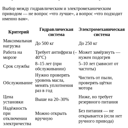
Выбор между гидравлическим и электромеханическим
приводом — не вопрос «что лучше», а вопрос «что подходит
именно вам».
Гидравлическая
Электромеханическая
Критерий
система
система
Максимальная
До 500 кг
До 250 кг
нагрузка
Работа на
Требует антифриза (–
Может замёрзнуть —
морозе
40°C)
нужен подогрев
8–15 лет (при
5–10 лет (зависит от
Срок службы
обслуживании)
частоты)
Нужно проверять
Чистить от пыли,
уровень масла,
Обслуживание
проверять щётки
менять уплотнения
мотора
раз в год
Цена
Ниже, но требует
Выше на 20–30%
установки
резервного питания
Надёжность
Без питания — не
при
Можно открыть
открывается (если нет
отключении
вручную
ручного привода)
электричества