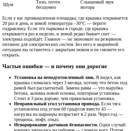
Тихо, почти
Слышимый звук
Шум
бесшумно
мотора
Если у вас промышленная площадка, где крышка открывается
20 раз в день, и зимой температура –30°C — берите
гидравлику. Если это парковка в городе, где крышка
открывается раз в неделю, и зимой редко бывает снег —
электрика подойдёт. Главное — не экономьте на резервном
питании для электрических систем. Без него в аварийной
ситуации вы останетесь с закрытым люком и не сможете его
открыть.
Частые ошибки — и почему они дорогие
Установка на неподготовленный люк.
Я видел, как
крышка сломалась через 3 месяца, потому что бетон под
рамой был рассыпчатый. Замена рамы — это вырубка
бетона, заливка новой основы, повторная установка.
Стоит в 3 раза дороже, чем правильная установка.
Неправильный угол установки привода.
Если тяга
установлена под углом 60 градусов вместо 45 —
нагрузка на шарниры возрастает в 2 раза. Через год —
трещины, люфт, отказ.
Игнорирование датчиков безопасности.
Один случай:
крышка закрылась на рабочем — сломала ногу. Потом