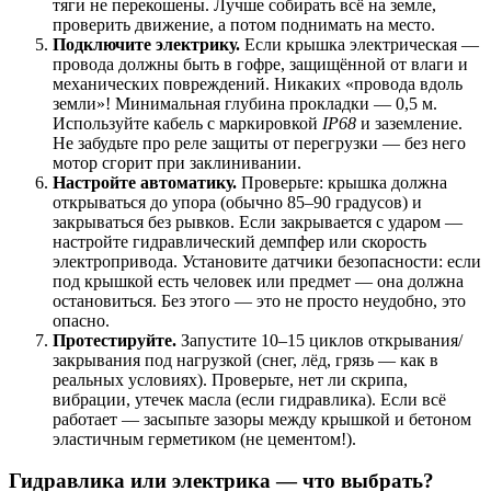
тяги не перекошены. Лучше собирать всё на земле,
проверить движение, а потом поднимать на место.
Подключите электрику.
Если крышка электрическая —
провода должны быть в гофре, защищённой от влаги и
механических повреждений. Никаких «провода вдоль
земли»! Минимальная глубина прокладки — 0,5 м.
Используйте кабель с маркировкой
IP68
и заземление.
Не забудьте про реле защиты от перегрузки — без него
мотор сгорит при заклинивании.
Настройте автоматику.
Проверьте: крышка должна
открываться до упора (обычно 85–90 градусов) и
закрываться без рывков. Если закрывается с ударом —
настройте гидравлический демпфер или скорость
электропривода. Установите датчики безопасности: если
под крышкой есть человек или предмет — она должна
остановиться. Без этого — это не просто неудобно, это
опасно.
Протестируйте.
Запустите 10–15 циклов открывания/
закрывания под нагрузкой (снег, лёд, грязь — как в
реальных условиях). Проверьте, нет ли скрипа,
вибрации, утечек масла (если гидравлика). Если всё
работает — засыпьте зазоры между крышкой и бетоном
эластичным герметиком (не цементом!).
Гидравлика или электрика — что выбрать?