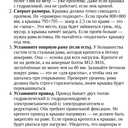
более 3 мм на метр — уже проблема. Даже если крышка
с гидравликой, она не сработает, если люк кривой.
Сверьте размеры.
Крышка должна точно совпадать с
проёмом. Не «примерно подходит». Если проём 800×800
мм, а крышка 795×795 — зазор в 2,5 см по краям — это
не «запас». Это место, куда будет забиваться грязь, лёд,
мусор, и крышка начнёт заедать. Если проём больше —
нужна рама-вставка. Не пытайтесь «подогнать» крышку
под люк.
Установите опорную раму (если есть).
У большинства
систем есть стальная рама, которая крепится к бетону
анкерами. Она — основа для всех нагрузок. Крепите её
не на дюбели, а на анкерные болты M12–M16,
заглублённые не менее чем на 80 мм. Заливайте бетоном
вокруг рамы — это не «для красоты», а чтобы она не
шаталась при открывании. Проверьте уровень: рама
должна быть строго горизонтальна, иначе крышка будет
перекашиваться.
Установите привод.
Привод бывает двух типов:
гидравлический (с гидроцилиндром) и
электромеханический (с электродвигателем и
редуктором). Оба требуют правильной фиксации. Не
крепите привод к крышке напрямую — он должен быть
закреплён на раме. Если привод крепится к крышке, он
будет рваться при нагрузке. Убедитесь, что шарниры и