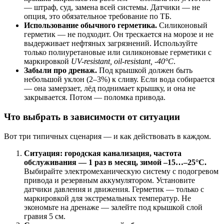
— штраф, суд, замена всей системы. Датчики — не
опция, это обязательное требование по ТБ.
Использование обычного герметика.
Силиконовый
герметик — не подходит. Он трескается на морозе и не
выдерживает нефтяных загрязнений. Используйте
только полиуретановые или силиконовые герметики с
маркировкой
UV-resistant, oil-resistant, -40°C
.
Забыли про дренаж.
Под крышкой должен быть
небольшой уклон (2–3%) к сливу. Если вода собирается
— она замерзает, лёд поднимает крышку, и она не
закрывается. Потом — поломка привода.
Что выбрать в зависимости от ситуации
Вот три типичных сценария — и как действовать в каждом.
Ситуация: городская канализация, частота
обслуживания — 1 раз в месяц, зимой –15…–25°C.
Выбирайте электромеханическую систему с подогревом
привода и резервным аккумулятором. Установите
датчики давления и движения. Герметик — только с
маркировкой для экстремальных температур. Не
экономьте на дренаже — залейте под крышкой слой
гравия 5 см.