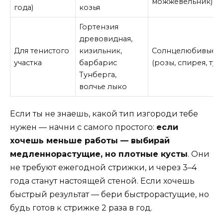
можжевельник)
года)
козья
Гортензия
древовидная,
Для тенистого
кизильник,
Солнцелюбивые
участка
барбарис
(розы, спирея, туя)
Тунберга,
волчье лыко
Если ты не знаешь, какой тип изгороди тебе
нужен — начни с самого простого:
если
хочешь меньше работы — выбирай
медленнорастущие, но плотные кусты
. Они
не требуют ежегодной стрижки, и через 3–4
года станут настоящей стеной. Если хочешь
быстрый результат — бери быстрорастущие, но
будь готов к стрижке 2 раза в год.