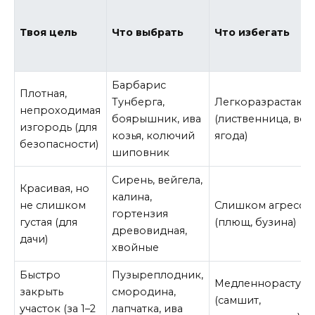
Твоя цель
Что выбрать
Что избегать
Барбарис
Плотная,
Тунберга,
Легкоразрастающ
непроходимая
боярышник, ива
(лиственница, вол
изгородь (для
козья, колючий
ягода)
безопасности)
шиповник
Сирень, вейгела,
Красивая, но
калина,
не слишком
Слишком агресси
гортензия
густая (для
(плющ, бузина)
древовидная,
дачи)
хвойные
Быстро
Пузыреплодник,
Медленнорастущ
закрыть
смородина,
(самшит,
участок (за 1–2
лапчатка, ива