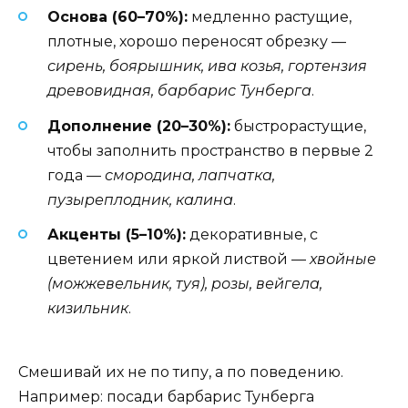
Основа (60–70%):
медленно растущие,
плотные, хорошо переносят обрезку —
сирень, боярышник, ива козья, гортензия
древовидная, барбарис Тунберга
.
Дополнение (20–30%):
быстрорастущие,
чтобы заполнить пространство в первые 2
года —
смородина, лапчатка,
пузыреплодник, калина
.
Акценты (5–10%):
декоративные, с
цветением или яркой листвой —
хвойные
(можжевельник, туя), розы, вейгела,
кизильник
.
Смешивай их не по типу, а по поведению.
Например: посади барбарис Тунберга