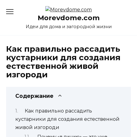
Перейти
к
Morevdome.com
содержанию
Идеи для дома и загородной жизни
Как правильно рассадить
кустарники для создания
естественной живой
изгороди
Содержание
Как правильно рассадить
кустарники для создания естественной
живой изгороди
Почему «в линию» — это уже