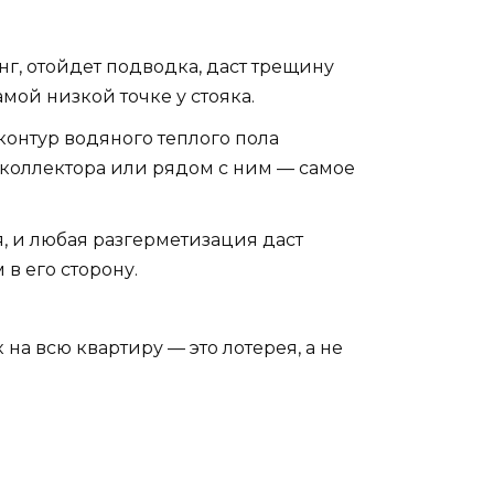
нг, отойдет подводка, даст трещину
амой низкой точке у стояка.
контур водяного теплого пола
м коллектора или рядом с ним — самое
 и любая разгерметизация даст
в его сторону.
на всю квартиру — это лотерея, а не