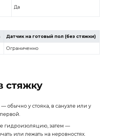
Да
а
Датчик на готовый пол (без стяжки)
Ограниченно
в стяжку
— обычно у стояка, в санузле или у
 первой.
те гидроизоляцию, затем —
чать или лежать на неровностях.