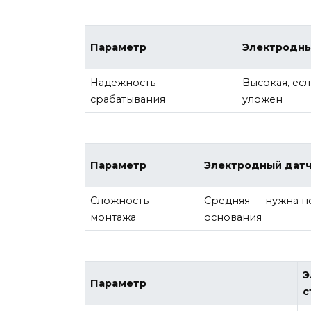
Параметр
Электродны
Надежность
Высокая, ес
срабатывания
уложен
Параметр
Электродный датч
Сложность
Средняя — нужна п
монтажа
основания
Э
Параметр
с