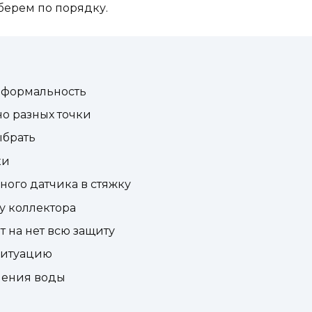
зберем по порядку.
е формальность
но разных точки
ыбрать
ки
ного датчика в стяжку
у коллектора
 на нет всю защиту
ситуацию
чения воды