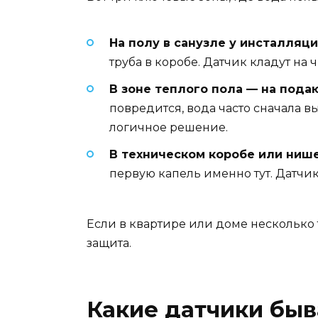
На полу в санузле у инсталляци
труба в коробе. Датчик кладут на 
В зоне теплого пола — на пода
повредится, вода часто сначала в
логичное решение.
В техническом коробе или нише
первую капель именно тут. Датчик
Если в квартире или доме несколько т
защита.
Какие датчики быв