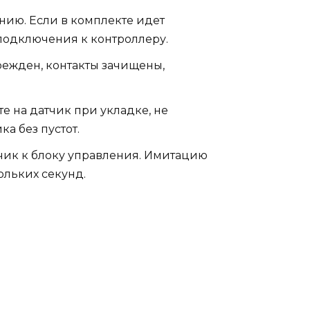
анию. Если в комплекте идет
 подключения к контроллеру.
режден, контакты зачищены,
е на датчик при укладке, не
а без пустот.
чик к блоку управления. Имитацию
ольких секунд.