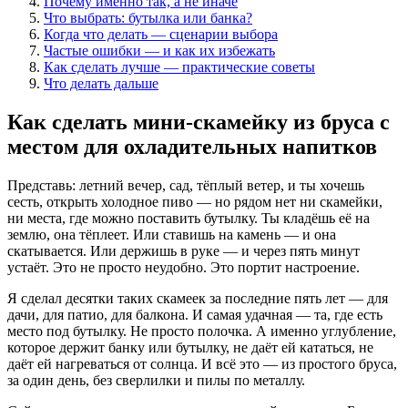
Почему именно так, а не иначе
Что выбрать: бутылка или банка?
Когда что делать — сценарии выбора
Частые ошибки — и как их избежать
Как сделать лучше — практические советы
Что делать дальше
Как сделать мини-скамейку из бруса с
местом для охладительных напитков
Представь: летний вечер, сад, тёплый ветер, и ты хочешь
сесть, открыть холодное пиво — но рядом нет ни скамейки,
ни места, где можно поставить бутылку. Ты кладёшь её на
землю, она тёплеет. Или ставишь на камень — и она
скатывается. Или держишь в руке — и через пять минут
устаёт. Это не просто неудобно. Это портит настроение.
Я сделал десятки таких скамеек за последние пять лет — для
дачи, для патио, для балкона. И самая удачная — та, где есть
место под бутылку. Не просто полочка. А именно углубление,
которое держит банку или бутылку, не даёт ей кататься, не
даёт ей нагреваться от солнца. И всё это — из простого бруса,
за один день, без сверлилки и пилы по металлу.