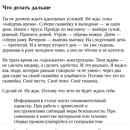
Что делать дальше
Ты не должен ждать идеальных условий. Не жди, пока
«найдёшь время». Собери скамейку в выходные — за один
день. Начни с бруса. Пройди по магазину — выбери сухой,
ровный. Принеси домой. Утром — обрежь ножки. Днём —
собери раму. Вечером — вырежь выемку. На следующий день
— пропитай. И к вечеру второго дня — ты уже сидишь,
держишь в руке холодное пиво, а оно не тёплое и не катится.
Не трать время на «идеальную» конструкцию. Твоя задача —
не сделать шедевр, а сделать удобство. И это реально. Я видел,
как люди, которые раньше говорили «я не умею», через два
дня сидят на своей скамейке и улыбаются. Потому что это их
скамейка. Своё место. Своё пиво. Своё тишина.
Сделай её. Не жди. Потому что лето не будет ждать тебя.
Информация в статье носит ознакомительный
характер. При работе с древесиной и
инструментами соблюдай меры безопасности. При
сомнениях в качестве материалов или технике
сборки проконсультируйся со специалистом.