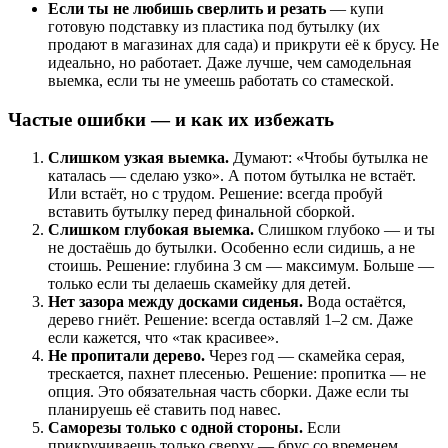
Если ты не любишь сверлить и резать
— купи
готовую подставку из пластика под бутылку (их
продают в магазинах для сада) и прикрути её к брусу. Не
идеально, но работает. Даже лучше, чем самодельная
выемка, если ты не умеешь работать со стамеской.
Частые ошибки — и как их избежать
Слишком узкая выемка.
Думают: «Чтобы бутылка не
каталась — сделаю узко». А потом бутылка не встаёт.
Или встаёт, но с трудом. Решение: всегда пробуй
вставить бутылку перед финальной сборкой.
Слишком глубокая выемка.
Слишком глубоко — и ты
не достаёшь до бутылки. Особенно если сидишь, а не
стоишь. Решение: глубина 3 см — максимум. Больше —
только если ты делаешь скамейку для детей.
Нет зазора между досками сиденья.
Вода остаётся,
дерево гниёт. Решение: всегда оставляй 1–2 см. Даже
если кажется, что «так красивее».
Не пропитали дерево.
Через год — скамейка серая,
трескается, пахнет плесенью. Решение: пропитка — не
опция. Это обязательная часть сборки. Даже если ты
планируешь её ставить под навес.
Саморезы только с одной стороны.
Если
прикручиваешь только сверху — брус со временем