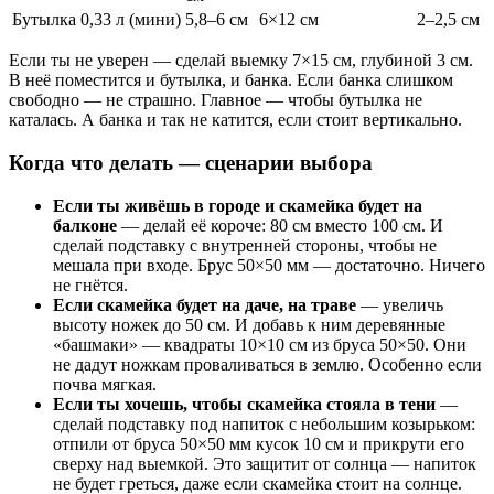
Бутылка 0,33 л (мини)
5,8–6 см
6×12 см
2–2,5 см
Если ты не уверен — сделай выемку 7×15 см, глубиной 3 см.
В неё поместится и бутылка, и банка. Если банка слишком
свободно — не страшно. Главное — чтобы бутылка не
каталась. А банка и так не катится, если стоит вертикально.
Когда что делать — сценарии выбора
Если ты живёшь в городе и скамейка будет на
балконе
— делай её короче: 80 см вместо 100 см. И
сделай подставку с внутренней стороны, чтобы не
мешала при входе. Брус 50×50 мм — достаточно. Ничего
не гнётся.
Если скамейка будет на даче, на траве
— увеличь
высоту ножек до 50 см. И добавь к ним деревянные
«башмаки» — квадраты 10×10 см из бруса 50×50. Они
не дадут ножкам проваливаться в землю. Особенно если
почва мягкая.
Если ты хочешь, чтобы скамейка стояла в тени
—
сделай подставку под напиток с небольшим козырьком:
отпили от бруса 50×50 мм кусок 10 см и прикрути его
сверху над выемкой. Это защитит от солнца — напиток
не будет греться, даже если скамейка стоит на солнце.