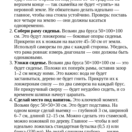
верхнем конце — так скамейка не будет «гулять» на
неровной земле. Не обязательно делать идеально —
главное, чтобы она стояла устойчиво. Проверь: поставь
все четыре на землю — они должны касаться
одновременно.
Собери раму сиденья.
Возьми два бруса 50×100×100
см. Это будут лонжероны — боковые опоры сиденья.
Прикрепи их к ножкам на высоте 45–50 см от земли.
Используй саморезы по два с каждой стороны. Убедись,
что рама ровная: измерь диагонали — они должны быть
одинаковыми.
Уложи сиденье.
Возьми два бруса 50×100×100 см — это
будет сиденье. Положи их поперёк рамы, оставив зазор
1–2 см между ними. Это важно: вода не будет
застаиваться, дерево не будет гнить. Прикрути их к
лонжеронам снизу — по два самореза на каждый брус.
Не прикручивай сверху — будет неудобно сидеть, и со
временем шляпки начнут царапать.
Сделай место под напиток.
Это ключевой момент.
Возьми брус 50×50×30 см. Это будет подставка. На
одном конце сделай выемку — глубиной 3 см, шириной
6–7 см, длиной 12–15 см. Можно сделать это стамеской,
можно ножовкой по дереву. Главное — чтобы в неё
идеально ложилась стандартная бутылка (0,5 л) или
банка (330 мл). Не делай слишком глубоко — иначе