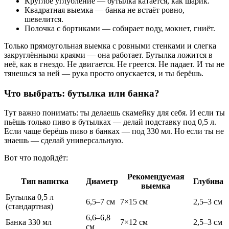
Круглое углубление — бутылка катается, как шарик.
Квадратная выемка — банка не встаёт ровно,
шевелится.
Полочка с бортиками — собирает воду, мокнет, гниёт.
Только прямоугольная выемка с ровными стенками и слегка
закруглёнными краями — она работает. Бутылка ложится в
неё, как в гнездо. Не двигается. Не греется. Не падает. И ты не
тянешься за ней — рука просто опускается, и ты берёшь.
Что выбрать: бутылка или банка?
Тут важно понимать: ты делаешь скамейку для себя. И если ты
пьёшь только пиво в бутылках — делай подставку под 0,5 л.
Если чаще берёшь пиво в банках — под 330 мл. Но если ты не
знаешь — сделай универсальную.
Вот что подойдёт:
Рекомендуемая
Тип напитка
Диаметр
Глубина
выемка
Бутылка 0,5 л
6,5–7 см
7×15 см
2,5–3 см
(стандартная)
6,6–6,8
Банка 330 мл
7×12 см
2,5–3 см
см