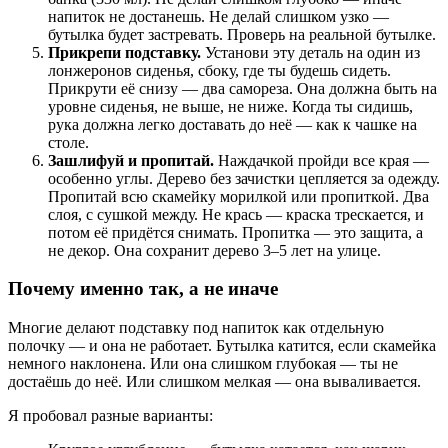
напиток не достанешь. Не делай слишком узко —
бутылка будет застревать. Проверь на реальной бутылке.
Прикрепи подставку.
Установи эту деталь на один из
лонжеронов сиденья, сбоку, где ты будешь сидеть.
Прикрути её снизу — два самореза. Она должна быть на
уровне сиденья, не выше, не ниже. Когда ты сидишь,
рука должна легко доставать до неё — как к чашке на
столе.
Зашлифуй и пропитай.
Наждачкой пройди все края —
особенно углы. Дерево без зачистки цепляется за одежду.
Пропитай всю скамейку морилкой или пропиткой. Два
слоя, с сушкой между. Не крась — краска трескается, и
потом её придётся снимать. Пропитка — это защита, а
не декор. Она сохранит дерево 3–5 лет на улице.
Почему именно так, а не иначе
Многие делают подставку под напиток как отдельную
полочку — и она не работает. Бутылка катится, если скамейка
немного наклонена. Или она слишком глубокая — ты не
достаёшь до неё. Или слишком мелкая — она вываливается.
Я пробовал разные варианты: