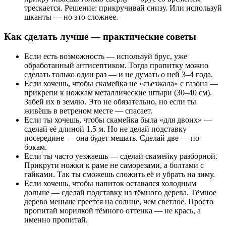
трескается. Решение: прикручивай снизу. Или используй
шканты — но это сложнее.
Как сделать лучше — практические советы
Если есть возможность — используй брус, уже
обработанный антисептиком. Тогда пропитку можно
сделать только один раз — и не думать о ней 3–4 года.
Если хочешь, чтобы скамейка не «съезжала» с газона —
прикрепи к ножкам металлические штыри (30–40 см).
Забей их в землю. Это не обязательно, но если ты
живёшь в ветреном месте — спасает.
Если ты хочешь, чтобы скамейка была «для двоих» —
сделай её длиной 1,5 м. Но не делай подставку
посередине — она будет мешать. Сделай две — по
бокам.
Если ты часто уезжаешь — сделай скамейку разборной.
Прикрути ножки к раме не саморезами, а болтами с
гайками. Так ты сможешь сложить её и убрать на зиму.
Если хочешь, чтобы напиток оставался холодным
дольше — сделай подставку из тёмного дерева. Тёмное
дерево меньше греется на солнце, чем светлое. Просто
пропитай морилкой тёмного оттенка — не крась, а
именно пропитай.