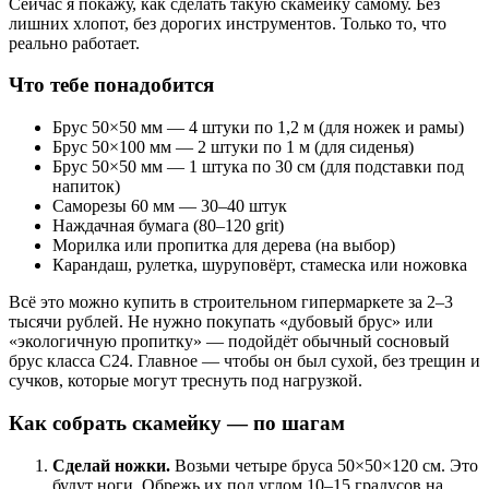
Сейчас я покажу, как сделать такую скамейку самому. Без
лишних хлопот, без дорогих инструментов. Только то, что
реально работает.
Что тебе понадобится
Брус 50×50 мм — 4 штуки по 1,2 м (для ножек и рамы)
Брус 50×100 мм — 2 штуки по 1 м (для сиденья)
Брус 50×50 мм — 1 штука по 30 см (для подставки под
напиток)
Саморезы 60 мм — 30–40 штук
Наждачная бумага (80–120 grit)
Морилка или пропитка для дерева (на выбор)
Карандаш, рулетка, шуруповёрт, стамеска или ножовка
Всё это можно купить в строительном гипермаркете за 2–3
тысячи рублей. Не нужно покупать «дубовый брус» или
«экологичную пропитку» — подойдёт обычный сосновый
брус класса С24. Главное — чтобы он был сухой, без трещин и
сучков, которые могут треснуть под нагрузкой.
Как собрать скамейку — по шагам
Сделай ножки.
Возьми четыре бруса 50×50×120 см. Это
будут ноги. Обрежь их под углом 10–15 градусов на