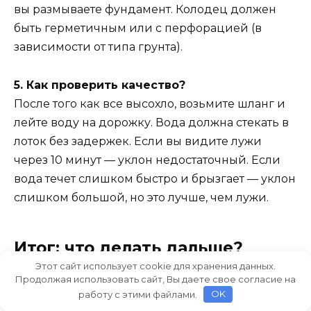
вы размываете фундамент. Колодец должен
быть герметичным или с перфорацией (в
зависимости от типа грунта).
5. Как проверить качество?
После того как все высохло, возьмите шланг и
лейте воду на дорожку. Вода должна стекать в
лоток без задержек. Если вы видите лужи
через 10 минут — уклон недостаточный. Если
вода течет слишком быстро и брызгает — уклон
слишком большой, но это лучше, чем лужи.
Итог: что делать дальше?
Этот сайт использует cookie для хранения данных.
Продолжая использовать сайт, Вы даете свое согласие на
Построить правильный перепад для бассейна
работу с этими файлами.
OK
— задача выполнимая, но она требует