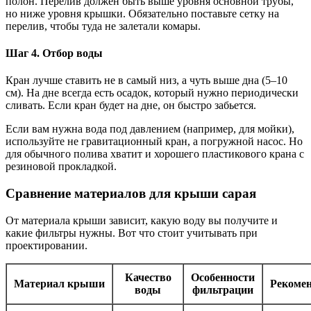
полон. Перелив должен быть выше уровня основной трубы,
но ниже уровня крышки. Обязательно поставьте сетку на
перелив, чтобы туда не залетали комары.
Шаг 4. Отбор воды
Кран лучше ставить не в самый низ, а чуть выше дна (5–10
см). На дне всегда есть осадок, который нужно периодически
сливать. Если кран будет на дне, он быстро забьется.
Если вам нужна вода под давлением (например, для мойки),
используйте не гравитационный кран, а погружной насос. Но
для обычного полива хватит и хорошего пластикового крана с
резиновой прокладкой.
Сравнение материалов для крыши сарая
От материала крыши зависит, какую воду вы получите и
какие фильтры нужны. Вот что стоит учитывать при
проектировании.
Качество
Особенности
Материал крыши
Рекоме
воды
фильтрации