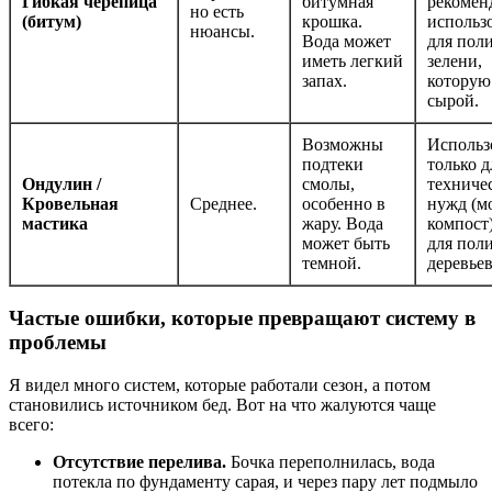
Гибкая черепица
битумная
рекомен
но есть
(битум)
крошка.
использ
нюансы.
Вода может
для пол
иметь легкий
зелени,
запах.
которую
сырой.
Возможны
Использ
подтеки
только д
Ондулин /
смолы,
техниче
Кровельная
Среднее.
особенно в
нужд (м
мастика
жару. Вода
компост
может быть
для пол
темной.
деревьев
Частые ошибки, которые превращают систему в
проблемы
Я видел много систем, которые работали сезон, а потом
становились источником бед. Вот на что жалуются чаще
всего:
Отсутствие перелива.
Бочка переполнилась, вода
потекла по фундаменту сарая, и через пару лет подмыло