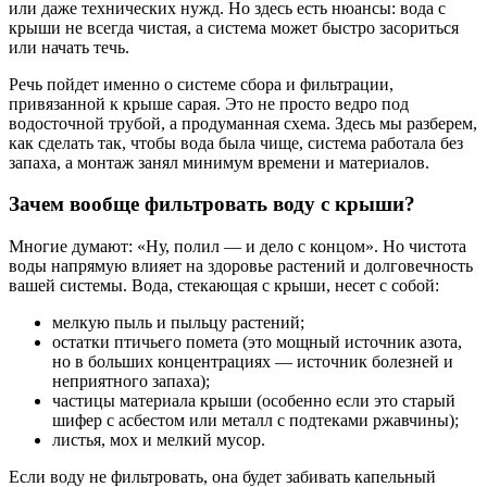
или даже технических нужд. Но здесь есть нюансы: вода с
крыши не всегда чистая, а система может быстро засориться
или начать течь.
Речь пойдет именно о системе сбора и фильтрации,
привязанной к крыше сарая. Это не просто ведро под
водосточной трубой, а продуманная схема. Здесь мы разберем,
как сделать так, чтобы вода была чище, система работала без
запаха, а монтаж занял минимум времени и материалов.
Зачем вообще фильтровать воду с крыши?
Многие думают: «Ну, полил — и дело с концом». Но чистота
воды напрямую влияет на здоровье растений и долговечность
вашей системы. Вода, стекающая с крыши, несет с собой:
мелкую пыль и пыльцу растений;
остатки птичьего помета (это мощный источник азота,
но в больших концентрациях — источник болезней и
неприятного запаха);
частицы материала крыши (особенно если это старый
шифер с асбестом или металл с подтеками ржавчины);
листья, мох и мелкий мусор.
Если воду не фильтровать, она будет забивать капельный