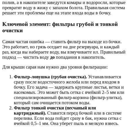
полив, а в накопителе заведутся комары и водоросли, которые
превратят воду в жижу с запахом болота. Правильная система
решает эти проблемы еще на этапе входа воды в бочку.
Ключевой элемент: фильтры грубой и тонкой
очистки
Самая частая ошибка — ставить фильтр на выходе из бочки.
Это работает, но грязь оседает на дне резервуара, и каждый
раз, когда вы набираете воду, вы взмучиваете ил. Правильный
подход — чистить воду
до
попадания в накопитель.
Для крыши сарая нам нужно два уровня фильтрации:
Фильтр-ловушка (грубая очистка).
Устанавливается
сразу после водосточного желоба или перед входом в
бочку. Его задача — задержать крупные листья, ветки и
насекомых. Это может быть сетка с ячейкой 2–5 мм или
специализированный фильтр-корзина (фильтр-улитка),
который сам очищается потоком воды.
Фильтр тонкой очистки (песчаный или
картриджный).
Ставится перед бочкой или в системе
перелива. Если вода пойдет сразу в бак, нужна сетка с
ячейкой 0,5–1 мм. Она уберет пыль и мелкую взвесь.