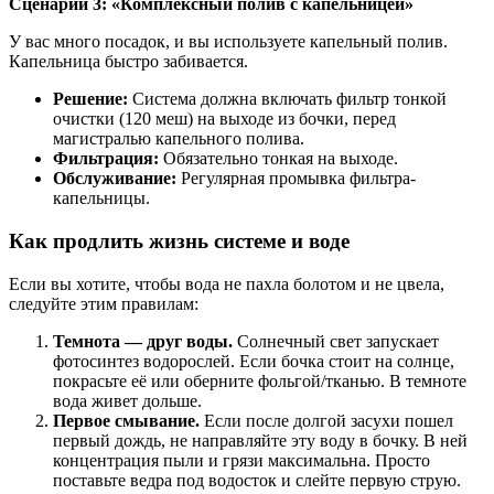
Сценарий 3: «Комплексный полив с капельницей»
У вас много посадок, и вы используете капельный полив.
Капельница быстро забивается.
Решение:
Система должна включать фильтр тонкой
очистки (120 меш) на выходе из бочки, перед
магистралью капельного полива.
Фильтрация:
Обязательно тонкая на выходе.
Обслуживание:
Регулярная промывка фильтра-
капельницы.
Как продлить жизнь системе и воде
Если вы хотите, чтобы вода не пахла болотом и не цвела,
следуйте этим правилам:
Темнота — друг воды.
Солнечный свет запускает
фотосинтез водорослей. Если бочка стоит на солнце,
покрасьте её или оберните фольгой/тканью. В темноте
вода живет дольше.
Первое смывание.
Если после долгой засухи пошел
первый дождь, не направляйте эту воду в бочку. В ней
концентрация пыли и грязи максимальна. Просто
поставьте ведра под водосток и слейте первую струю.