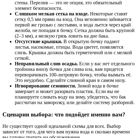
стены. Перелив — это не опция, это обязательный
элемент безопасности.
Слишком мелкая сетка на входе.
Некоторые ставят
сетку 0,5 мм прямо на вход. Она мгновенно забивается
первой же грозью с листьями, и вода льется через край
желоба, не попадая в бочку. Сетка должна быть крупной
(2–3 мм), а мелкую грязь ловить на дне бака.
Отсутствие крышки.
В открытую бочку падают
листья, насекомые, птицы. Вода цветет, появляется
слизь. Крышка должна быть герметичной или с мелкой
сеткой.
Неправильный слив осадка.
Если у вас нет отдельного
тройника внизу бочки для слива ила, вам придется
переворачивать 100-литровую бочку, чтобы вымыть её.
Это неудобно. Сделайте сливной кран в самом низу.
Игнорирование сезонности.
Зимой вода в бочке
замерзает и может разорвать пластик. Если вы не
планируете сливать воду на зиму, убедитесь, что бак
рассчитан на заморозку, или делайте систему разборной.
Сценарии выбора: что подойдет именно вам?
Не существует одной идеальной схемы для всех. Выбор
зависит от того, для чего вам нужна вода и сколько времени
вы готовы тратить на обслуживание.