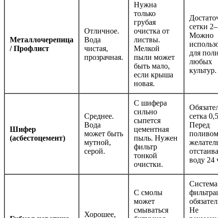
Нужна
только
Достато
грубая
сетки 2–
Отличное.
очистка от
Можно
Металлочерепица
Вода
листвы.
использ
/ Профлист
чистая,
Мелкой
для пол
прозрачная.
пыли может
любых
быть мало,
культур.
если крыша
новая.
С шифера
Обязате
сильно
Среднее.
сетка 0,
сыпется
Вода
Перед
Шифер
цементная
может быть
поливо
(асбестоцемент)
пыль. Нужен
мутной,
желател
фильтр
серой.
отстаив
тонкой
воду 24 
очистки.
Система
С смолы
фильтра
может
обязател
смываться
Не
Хорошее,