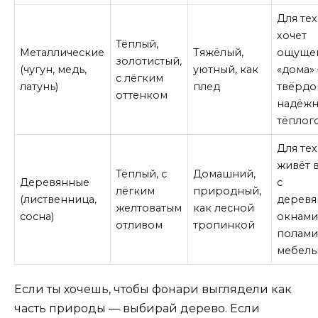
Для тех
хочет
Тёплый,
Металлические
Тяжёлый,
ощуще
золотистый,
(чугун, медь,
уютный, как
«дома»
с лёгким
латунь)
плед
твёрдо
оттенком
надёжн
тёплог
Для тех
живёт 
Тёплый, с
Домашний,
Деревянные
с
лёгким
природный,
(лиственница,
дерев
желтоватым
как лесной
сосна)
окнами
отливом
тропинкой
полами
мебел
Если ты хочешь, чтобы фонари выглядели как
часть природы — выбирай дерево. Если