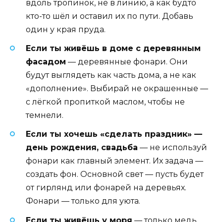
вдоль тропинок, не в линию, а как будто
кто-то шёл и оставил их по пути. Добавь
один у края пруда.
Если ты живёшь в доме с деревянным
фасадом
— деревянные фонари. Они
будут выглядеть как часть дома, а не как
«дополнение». Выбирай не окрашенные —
с лёгкой пропиткой маслом, чтобы не
темнели.
Если ты хочешь «сделать праздник» —
день рождения, свадьба
— не используй
фонари как главный элемент. Их задача —
создать фон. Основной свет — пусть будет
от гирлянд или фонарей на деревьях.
Фонари — только для уюта.
Если ты живёшь у моря
— только медь