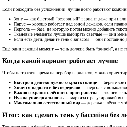
Если подходить без усложнений, лучше всего работают комбин
Зонт — как быстрый “резервный” вариант даже при нали
Парус — хорошо работает над зоной лежаков, если прави
Пергола — база, на которую потом можно добавить текст
Тканевые элементы лучше выбирать светлые — они мень
Если есть дети, делайте тень с запасом — они постоянно 
Ещё один важный момент — тень должна быть “живой”, а не тол
Когда какой вариант работает лучше
Чтобы не тратить время на перебор вариантов, можно ориентир
Быстро и дёшево нужно закрыть солнце
— берите зонт 
Хочется надолго и без переделок
— пергола с возможнос
Важно сохранить лёгкость пространства
— тканевые па
Нужна универсальность
— маркиза с регулировкой выле
Максимально естественный вид
— деревья + лёгкие мо
Итог: как сделать тень у бассейна без
Тенистая зона у бассейна — это не один универсальный элеме