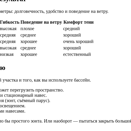
етры: долговечность, удобство и поведение на ветру.
Гибкость
Поведение на ветру
Комфорт тени
высокая
плохое
средний
средняя
среднее
хороший
средняя
хорошее
очень хороший
высокая
среднее
хороший
низкая
хорошее
естественный
ию
 участка и того, как вы используете бассейн.
жет перегрузить пространство.
и стационарный навес.
 (зонт, съёмный парус).
 освещением.
ми навесами.
ло бы простого зонта. Или наоборот — пытаться закрыть большо