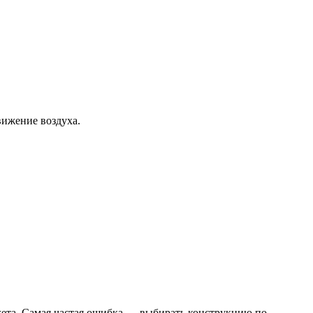
вижение воздуха.
жета. Самая частая ошибка — выбирать конструкцию по