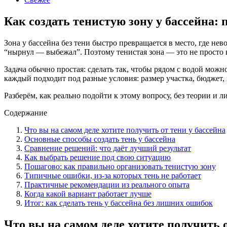
Как создать тенистую зону у бассейна
Зона у бассейна без тени быстро превращается в место, где не
“нырнул — выбежал”. Поэтому тенистая зона — это не просто к
Задача обычно простая: сделать так, чтобы рядом с водой можно
каждый подходит под разные условия: размер участка, бюджет, 
Разберём, как реально подойти к этому вопросу, без теории и 
Содержание
Что вы на самом деле хотите получить от тени у бассейна
Основные способы создать тень у бассейна
Сравнение решений: что даёт лучший результат
Как выбрать решение под свою ситуацию
Пошагово: как правильно организовать тенистую зону
Типичные ошибки, из-за которых тень не работает
Практичные рекомендации из реального опыта
Когда какой вариант работает лучше
Итог: как сделать тень у бассейна без лишних ошибок
Что вы на самом деле хотите получить о