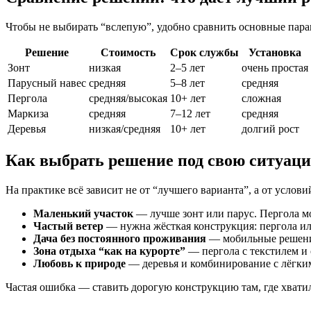
Чтобы не выбирать “вслепую”, удобно сравнить основные парам
Решение
Стоимость
Срок службы
Установка
Зонт
низкая
2–5 лет
очень простая
Парусный навес
средняя
5–8 лет
средняя
Пергола
средняя/высокая
10+ лет
сложная
Маркиза
средняя
7–12 лет
средняя
Деревья
низкая/средняя
10+ лет
долгий рост
Как выбрать решение под свою ситуац
На практике всё зависит не от “лучшего варианта”, а от условий
Маленький участок
— лучше зонт или парус. Пергола мо
Частый ветер
— нужна жёсткая конструкция: пергола ил
Дача без постоянного проживания
— мобильные решения
Зона отдыха “как на курорте”
— пергола с текстилем и
Любовь к природе
— деревья и комбинирование с лёгки
Частая ошибка — ставить дорогую конструкцию там, где хвати