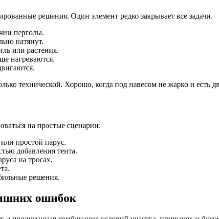
ированные решения. Один элемент редко закрывает все задачи.
чии перголы.
льно натянут.
иль или растения.
ше нагреваются.
двигаются.
ько технической. Хорошо, когда под навесом не жарко и есть д
оваться на простые сценарии:
или простой парус.
тью добавления тента.
руса на тросах.
та.
бильные решения.
 лишних ошибок
нт, а продуманная комбинация условий участка, привычек и бюд