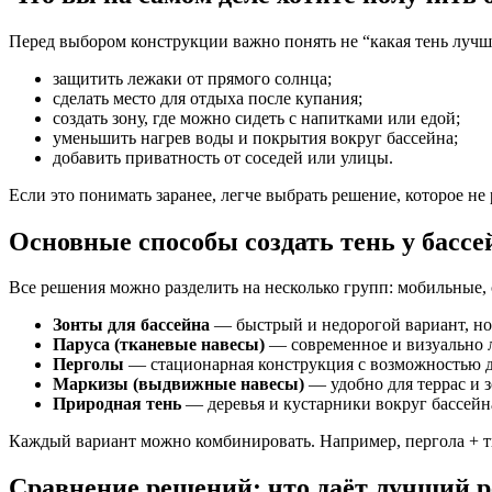
Перед выбором конструкции важно понять не “какая тень лучше”
защитить лежаки от прямого солнца;
сделать место для отдыха после купания;
создать зону, где можно сидеть с напитками или едой;
уменьшить нагрев воды и покрытия вокруг бассейна;
добавить приватность от соседей или улицы.
Если это понимать заранее, легче выбрать решение, которое не 
Основные способы создать тень у бассе
Все решения можно разделить на несколько групп: мобильные, 
Зонты для бассейна
— быстрый и недорогой вариант, н
Паруса (тканевые навесы)
— современное и визуально л
Перголы
— стационарная конструкция с возможностью д
Маркизы (выдвижные навесы)
— удобно для террас и з
Природная тень
— деревья и кустарники вокруг бассейн
Каждый вариант можно комбинировать. Например, пергола + тк
Сравнение решений: что даёт лучший р