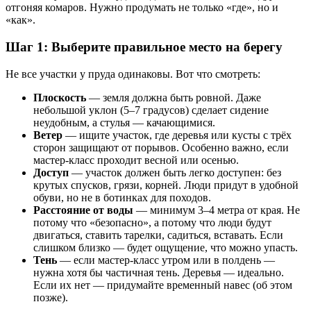
отгоняя комаров. Нужно продумать не только «где», но и
«как».
Шаг 1: Выберите правильное место на берегу
Не все участки у пруда одинаковы. Вот что смотреть:
Плоскость
— земля должна быть ровной. Даже
небольшой уклон (5–7 градусов) сделает сидение
неудобным, а стулья — качающимися.
Ветер
— ищите участок, где деревья или кусты с трёх
сторон защищают от порывов. Особенно важно, если
мастер-класс проходит весной или осенью.
Доступ
— участок должен быть легко доступен: без
крутых спусков, грязи, корней. Люди придут в удобной
обуви, но не в ботинках для походов.
Расстояние от воды
— минимум 3–4 метра от края. Не
потому что «безопасно», а потому что люди будут
двигаться, ставить тарелки, садиться, вставать. Если
слишком близко — будет ощущение, что можно упасть.
Тень
— если мастер-класс утром или в полдень —
нужна хотя бы частичная тень. Деревья — идеально.
Если их нет — придумайте временный навес (об этом
позже).