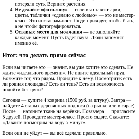
потеряли суть. Верните растения.
Не делайте «фото-зону»
— если вы ставите арки,
цветы, таблички «сделано с любовью» — это не мастер-
класс. Это инстаграм-пост. Люди приходят, чтобы быть,
а не чтобы фотографироваться.
Оставьте место для молчания
— не заполняйте
каждый момент. Пусть будет пауза. Люди запомнят
именно её.
Итог: что делать прямо сейчас
Если вы читаете это — значит, вы уже хотите это сделать. Не
ждите «идеального времени». Не ищите идеальный пруд.
Возьмите тот, что рядом. Пройдите к нему. Посмотрите: есть
ли ровная площадка? Есть ли тень? Есть ли возможность
подойти без грязи?
Сегодня — купите 4 коврика (1500 руб. за штуку). Завтра —
найдите 4 старых деревянных подноса (на рынке или в сарае).
После — натяните ткань на верёвки. Позавчера — пригласите
5 друзей. Проведите мастер-класс. Просто сядьте. Скажите:
«Давайте посмотрим на воду 5 минут».
Если они не уйдут — вы всё сделали правильно.