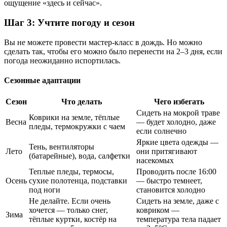
ощущение «здесь и сейчас».
Шаг 3: Учтите погоду и сезон
Вы не можете провести мастер-класс в дождь. Но можно
сделать так, чтобы его можно было перенести на 2–3 дня, если
погода неожиданно испортилась.
Сезонные адаптации
Сезон
Что делать
Чего избегать
Сидеть на мокрой траве
Коврики на земле, тёплые
Весна
— будет холодно, даже
пледы, термокружки с чаем
если солнечно
Яркие цвета одежды —
Тень, вентиляторы
Лето
они притягивают
(батарейные), вода, салфетки
насекомых
Теплые пледы, термосы,
Проводить после 16:00
Осень
сухие полотенца, подставки
— быстро темнеет,
под ноги
становится холодно
Не делайте. Если очень
Сидеть на земле, даже с
хочется — только снег,
ковриком —
Зима
тёплые куртки, костёр на
температура тела падает