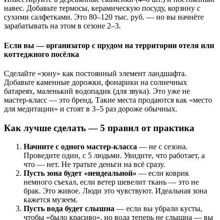
навес. Добавьте термосы, керамическую посуду, корзину с
сухими салфетками. Это 80–120 тыс. руб. — но вы начнёте
зарабатывать на этом в сезоне 2–3.
Если вы — организатор с прудом на территории отеля или
коттеджного посёлка
Сделайте «зону» как постоянный элемент ландшафта.
Добавьте каменные дорожки, фонарики на солнечных
батареях, маленький водопадик (для звука). Это уже не
мастер-класс — это бренд. Такие места продаются как «место
для медитации» и стоят в 3–5 раз дороже обычных.
Как лучше сделать — 5 правил от практика
Начните с одного мастер-класса
— не с сезона.
Проведите один, с 5 людьми. Увидите, что работает, а
что — нет. Не тратьте деньги на всё сразу.
Пусть зона будет «неидеальной»
— если коврик
немного съехал, если ветер шевелит ткань — это не
брак. Это живое. Люди это чувствуют. Идеальная зона
кажется музеем.
Пусть вода будет слышна
— если вы убрали кусты,
чтобы «было красиво», но вода теперь не слышна — вы