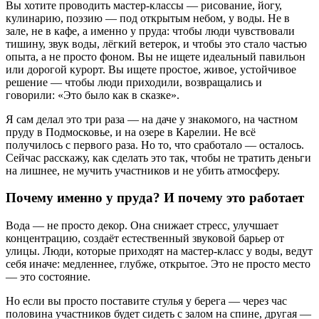
Вы хотите проводить мастер-классы — рисование, йогу,
кулинарию, поэзию — под открытым небом, у воды. Не в
зале, не в кафе, а именно у пруда: чтобы люди чувствовали
тишину, звук воды, лёгкий ветерок, и чтобы это стало частью
опыта, а не просто фоном. Вы не ищете идеальный павильон
или дорогой курорт. Вы ищете простое, живое, устойчивое
решение — чтобы люди приходили, возвращались и
говорили: «Это было как в сказке».
Я сам делал это три раза — на даче у знакомого, на частном
пруду в Подмосковье, и на озере в Карелии. Не всё
получилось с первого раза. Но то, что сработало — осталось.
Сейчас расскажу, как сделать это так, чтобы не тратить деньги
на лишнее, не мучить участников и не убить атмосферу.
Почему именно у пруда? И почему это работает
Вода — не просто декор. Она снижает стресс, улучшает
концентрацию, создаёт естественный звуковой барьер от
улицы. Люди, которые приходят на мастер-класс у воды, ведут
себя иначе: медленнее, глубже, открытое. Это не просто место
— это состояние.
Но если вы просто поставите стулья у берега — через час
половина участников будет сидеть с залом на спине, другая —