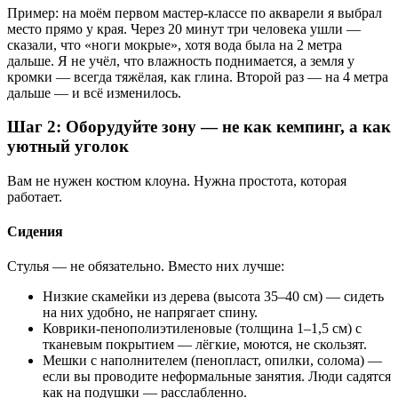
Пример: на моём первом мастер-классе по акварели я выбрал
место прямо у края. Через 20 минут три человека ушли —
сказали, что «ноги мокрые», хотя вода была на 2 метра
дальше. Я не учёл, что влажность поднимается, а земля у
кромки — всегда тяжёлая, как глина. Второй раз — на 4 метра
дальше — и всё изменилось.
Шаг 2: Оборудуйте зону — не как кемпинг, а как
уютный уголок
Вам не нужен костюм клоуна. Нужна простота, которая
работает.
Сидения
Стулья — не обязательно. Вместо них лучше:
Низкие скамейки из дерева (высота 35–40 см) — сидеть
на них удобно, не напрягает спину.
Коврики-пенополиэтиленовые (толщина 1–1,5 см) с
тканевым покрытием — лёгкие, моются, не скользят.
Мешки с наполнителем (пенопласт, опилки, солома) —
если вы проводите неформальные занятия. Люди садятся
как на подушки — расслабленно.