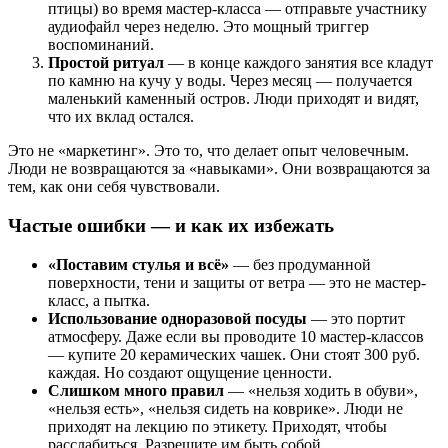
птицы) во время мастер-класса — отправьте участнику
аудиофайл через неделю. Это мощный триггер
воспоминаний.
Простой ритуал
— в конце каждого занятия все кладут
по камню на кучу у воды. Через месяц — получается
маленький каменный остров. Люди приходят и видят,
что их вклад остался.
Это не «маркетинг». Это то, что делает опыт человечным.
Люди не возвращаются за «навыками». Они возвращаются за
тем, как они себя чувствовали.
Частые ошибки — и как их избежать
«Поставим стулья и всё»
— без продуманной
поверхности, тени и защиты от ветра — это не мастер-
класс, а пытка.
Использование одноразовой посуды
— это портит
атмосферу. Даже если вы проводите 10 мастер-классов
— купите 20 керамических чашек. Они стоят 300 руб.
каждая. Но создают ощущение ценности.
Слишком много правил
— «нельзя ходить в обуви»,
«нельзя есть», «нельзя сидеть на коврике». Люди не
приходят на лекцию по этикету. Приходят, чтобы
расслабиться. Разрешите им быть собой.