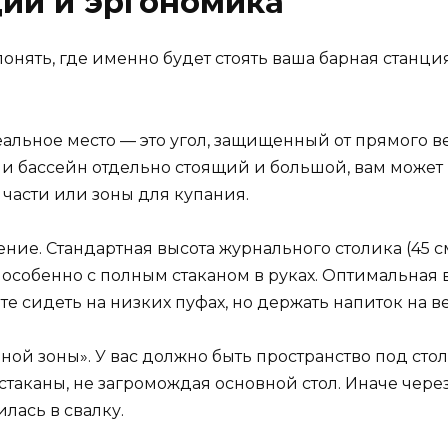
ции и эргономика
онять, где именно будет стоять ваша барная станция
деальное место — это угол, защищенный от прямого в
сли бассейн отдельно стоящий и большой, вам может
 части или зоны для купания.
ение. Стандартная высота журнального столика (45 
 особенно с полным стаканом в руках. Оптимальная в
те сидеть на низких пуфах, но держать напиток на ве
ной зоны». У вас должно быть пространство под сто
аканы, не загромождая основной стол. Иначе через ч
илась в свалку.