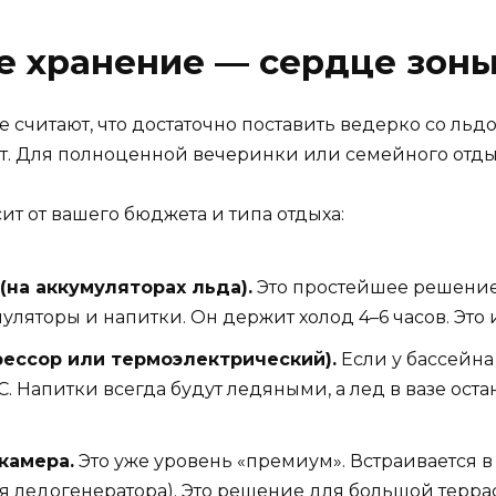
е хранение — сердце зон
считают, что достаточно поставить ведерко со льдом.
нут. Для полноценной вечеринки или семейного отд
сит от вашего бюджета и типа отдыха:
на аккумуляторах льда).
Это простейшее решение.
уляторы и напитки. Он держит холод 4–6 часов. Это
ессор или термоэлектрический).
Если у бассейна 
C. Напитки всегда будут ледяными, а лед в вазе ос
камера.
Это уже уровень «премиум». Встраивается 
я ледогенератора). Это решение для большой террас