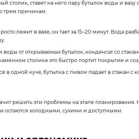
столик, ставят на него пару бутылок воды и вазу с 
по трем причинам:
росто лежит в вазе, он тает за 15–20 минут. Вода раз
у.
 воды от открываемых бутылок, конденсат со стака
каменном столике это быстро портит покрытие и соз
сё в одной куче, бутылка с пивом падает в стакан с 
ачит решить эти проблемы на этапе планирования. 
тки остаются холодными, сухими и доступными.