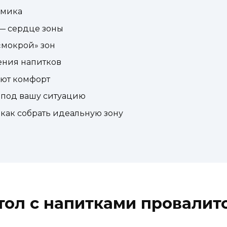
омика
 — сердце зоны
«мокрой» зон
ения напитков
ают комфорт
 под вашу ситуацию
как собрать идеальную зону
ол с напитками провалит