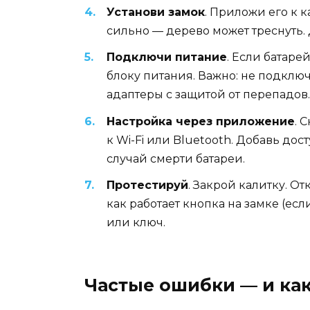
Установи замок
. Приложи его к 
сильно — дерево может треснуть. 
Подключи питание
. Если батар
блоку питания. Важно: не подключа
адаптеры с защитой от перепадов.
Настройка через приложение
. 
к Wi-Fi или Bluetooth. Добавь до
случай смерти батареи.
Протестируй
. Закрой калитку. О
как работает кнопка на замке (есл
или ключ.
Частые ошибки — и как