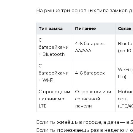
На рынке три основных типа замков 
Тип замка
Питание
Связь
С
4–6 батареек
Blueto
батарейками
AA/AAA
(до 10 
+ Bluetooth
С
Wi-Fi (
батарейками
4–6 батареек
ГГц)
+ Wi-Fi
С проводным
От розетки или
Мобил
питанием +
солнечной
сеть
LTE
панели
(LTE/4
Если ты живёшь в городе, а дача — в 
Если ты приезжаешь раз в неделю и о