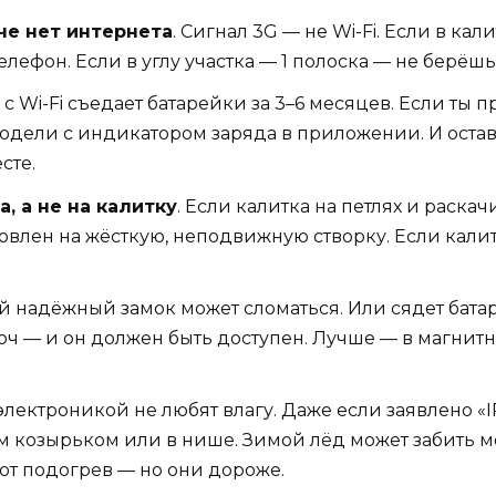
че нет интернета
. Сигнал 3G — не Wi-Fi. Если в кал
елефон. Если в углу участка — 1 полоска — не берёшь 
к с Wi-Fi съедает батарейки за 3–6 месяцев. Если ты
и модели с индикатором заряда в приложении. И ост
сте.
, а не на калитку
. Если калитка на петлях и раскач
овлен на жёсткую, неподвижную створку. Если калит
й надёжный замок может сломаться. Или сядет батар
ч — и он должен быть доступен. Лучше — в магнитн
 электроникой не любят влагу. Даже если заявлено «I
 козырьком или в нише. Зимой лёд может забить м
ют подогрев — но они дороже.