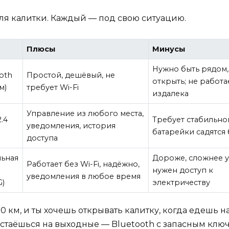
для калитки. Каждый — под свою ситуацию.
Плюсы
Минусы
Нужно быть рядом,
oth
Простой, дешёвый, не
открыть; не работа
м)
требует Wi-Fi
издалека
Управление из любого места,
2.4
Требует стабильног
уведомления, история
батарейки садятся
доступа
ьная
Дороже, сложнее у
Работает без Wi-Fi, надёжно,
нужен доступ к
уведомления в любое время
G)
электричеству
30 км, и ты хочешь открывать калитку, когда едешь 
стаёшься на выходные — Bluetooth с запасным ключ