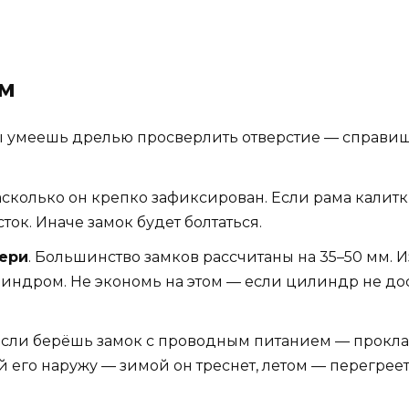
ом
ы умеешь дрелью просверлить отверстие — справишьс
насколько он крепко зафиксирован. Если рама калитк
ток. Иначе замок будет болтаться.
ери
. Большинство замков рассчитаны на 35–50 мм. 
ндром. Не экономь на этом — если цилиндр не дос
 Если берёшь замок с проводным питанием — прокла
сай его наружу — зимой он треснет, летом — перегре