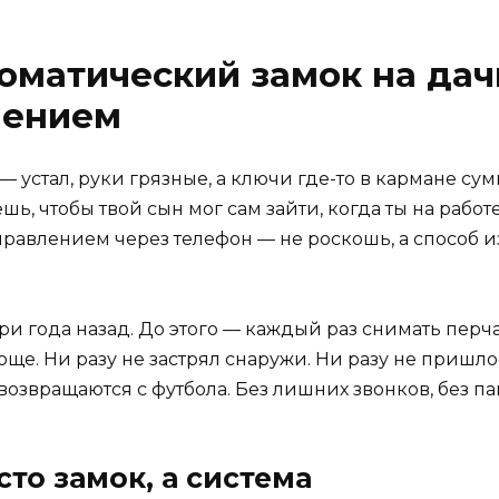
томатический замок на дач
лением
 устал, руки грязные, а ключи где-то в кармане сум
шь, чтобы твой сын мог сам зайти, когда ты на работ
правлением через телефон — не роскошь, а способ из
три года назад. До этого — каждый раз снимать перча
роще. Ни разу не застрял снаружи. Ни разу не пришло
 возвращаются с футбола. Без лишних звонков, без п
сто замок, а система