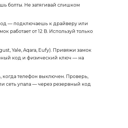
ешь болты. Не затягивай слишком
ровод — подключаешь к драйверу или
ок работает от 12 В. Используй только
st, Yale, Aqara, Eufy). Привяжи замок
ервный код и физический ключ — на
ь, когда телефон выключен. Проверь,
сли сеть упала — через резервный код