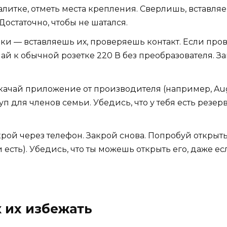
калитке, отметь места крепления. Сверлишь, вставля
Достаточно, чтобы не шатался.
ейки — вставляешь их, проверяешь контакт. Если п
й к обычной розетке 220 В без преобразователя. Зам
Скачай приложение от производителя (например, Augu
ступ для членов семьи. Убедись, что у тебя есть рез
ткрой через телефон. Закрой снова. Попробуй открыт
и есть). Убедись, что ты можешь открыть его, даже е
 их избежать