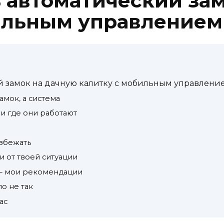
ь автоматический за
ильным управлением
й замок на дачную калитку с мобильным управлени
амок, а система
 и где они работают
избежать
и от твоей ситуации
 — мои рекомендации
ло не так
ас