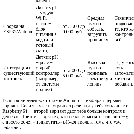
кабели
Датчик pH
+ модуль
Wi-Fi +
Средняя —
Техничес
насос +
нужно
подкован
Сборка на
от 3 500 до
блок
собрать,
те, кто х
ESP32/Arduino
6 000 руб.
питания +
загрузить
контроли
код (или
прошивку
всё
готовый
скетч)
Датчик pH
+ реле +
Высокая —
Те, у ког
Интеграция в
старый
нужно
есть
от 2 000 до
существующий
контроллер
понимать
автомати
5 000 руб.
контроль
(например,
электрику и
хочется
от системы
логику
добавить
полива)
Если ты не знаешь, что такое Arduino — выбирай первый
вариант. Если ты уже настраивал реле или у тебя есть опыт с
Raspberry Pi — второй вариант даст тебе больше контроля и
дешевле. Третий — для тех, кто не хочет менять всю систему,
а просто хочет «прикрутить» pH-контроль к тому, что уже
работает.