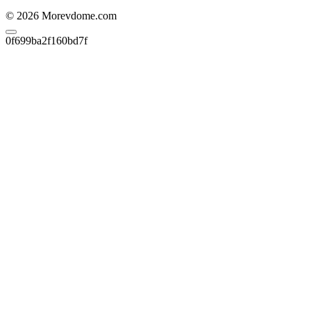
© 2026 Morevdome.com
0f699ba2f160bd7f