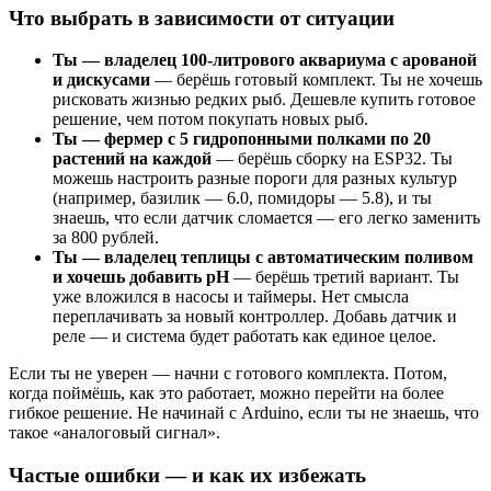
Что выбрать в зависимости от ситуации
Ты — владелец 100-литрового аквариума с арованой
и дискусами
— берёшь готовый комплект. Ты не хочешь
рисковать жизнью редких рыб. Дешевле купить готовое
решение, чем потом покупать новых рыб.
Ты — фермер с 5 гидропонными полками по 20
растений на каждой
— берёшь сборку на ESP32. Ты
можешь настроить разные пороги для разных культур
(например, базилик — 6.0, помидоры — 5.8), и ты
знаешь, что если датчик сломается — его легко заменить
за 800 рублей.
Ты — владелец теплицы с автоматическим поливом
и хочешь добавить pH
— берёшь третий вариант. Ты
уже вложился в насосы и таймеры. Нет смысла
переплачивать за новый контроллер. Добавь датчик и
реле — и система будет работать как единое целое.
Если ты не уверен — начни с готового комплекта. Потом,
когда поймёшь, как это работает, можно перейти на более
гибкое решение. Не начинай с Arduino, если ты не знаешь, что
такое «аналоговый сигнал».
Частые ошибки — и как их избежать