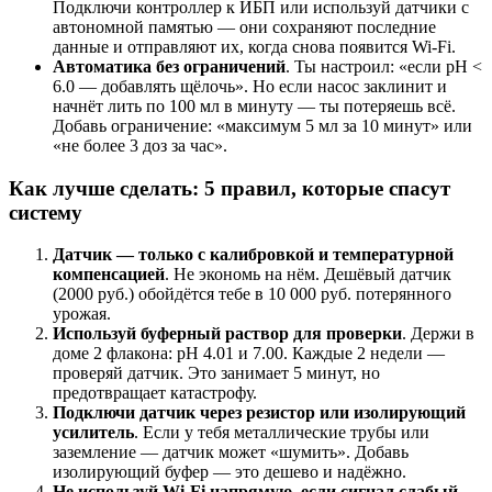
Подключи контроллер к ИБП или используй датчики с
автономной памятью — они сохраняют последние
данные и отправляют их, когда снова появится Wi-Fi.
Автоматика без ограничений
. Ты настроил: «если pH <
6.0 — добавлять щёлочь». Но если насос заклинит и
начнёт лить по 100 мл в минуту — ты потеряешь всё.
Добавь ограничение: «максимум 5 мл за 10 минут» или
«не более 3 доз за час».
Как лучше сделать: 5 правил, которые спасут
систему
Датчик — только с калибровкой и температурной
компенсацией
. Не экономь на нём. Дешёвый датчик
(2000 руб.) обойдётся тебе в 10 000 руб. потерянного
урожая.
Используй буферный раствор для проверки
. Держи в
доме 2 флакона: pH 4.01 и 7.00. Каждые 2 недели —
проверяй датчик. Это занимает 5 минут, но
предотвращает катастрофу.
Подключи датчик через резистор или изолирующий
усилитель
. Если у тебя металлические трубы или
заземление — датчик может «шумить». Добавь
изолирующий буфер — это дешево и надёжно.
Не используй Wi-Fi напрямую, если сигнал слабый
.