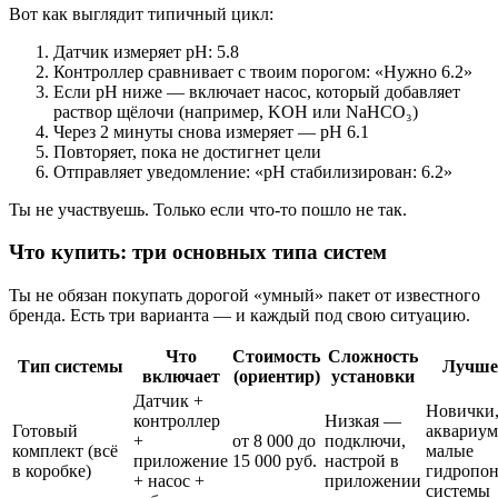
Вот как выглядит типичный цикл:
Датчик измеряет pH: 5.8
Контроллер сравнивает с твоим порогом: «Нужно 6.2»
Если pH ниже — включает насос, который добавляет
раствор щёлочи (например, KOH или NaHCO₃)
Через 2 минуты снова измеряет — pH 6.1
Повторяет, пока не достигнет цели
Отправляет уведомление: «pH стабилизирован: 6.2»
Ты не участвуешь. Только если что-то пошло не так.
Что купить: три основных типа систем
Ты не обязан покупать дорогой «умный» пакет от известного
бренда. Есть три варианта — и каждый под свою ситуацию.
Что
Стоимость
Сложность
Тип системы
Лучше
включает
(ориентир)
установки
Датчик +
Новички
контроллер
Низкая —
Готовый
аквариум
+
от 8 000 до
подключи,
комплект (всё
малые
приложение
15 000 руб.
настрой в
в коробке)
гидропо
+ насос +
приложении
системы