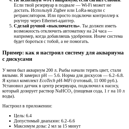
Если твой резервуар в подвале — Wi-Fi может не
достать. Используй Zigbee или LoRa-модули с
ретранслятором. Или просто подключи контроллер к
роутеру через Ethernet-адаптер.
Сделай ручной «выключатель»
. Ты должен иметь
возможность отключить автоматику на 24 часа —
например, когда добавляешь удобрения. Иначе система
будет бороться с тобой, а не помогать.
Пример: как я настроил систему для аквариума
с дискусами
У меня был аквариум 200 л. Рыбы начали терять цвет, стали
вялыми. Я замерил pH — 5.6. Норма для дискусов — 6.2–6.8.
Я купил комплект
EcoTech pH-WiFi
(готовый, 11 000 руб.).
Установил датчик в центр резервуара, подключил к насосу,
который дозирует раствор NaHCO₃ (пищевая сода, 1 г на 10 л
воды).
Настроил в приложении:
Цель: 6.4
Допустимый диапазон: 6.2–6.6
Максимум дозы: 2 мл за 15 минут