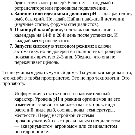
будет стоять контроллер? Если нет — подумай о
ретрансляторе или проводном подключении.
Запиши свой идеальный диапазон pH
— для растений,
рыб, бактерий. Не гадай. Найди надёжный источник
(научные статьи, форумы специалистов).
Планируй калибровку
: поставь напоминание в
календарь на 14-й и 28-й день после установки. И
каждый месяц после этого.
Запусти систему в тестовом режиме
: включи
автоматику, но не доверяй ей полностью. Проверяй
показания вручную 2–3 дня. Убедись, что она не
перекачивает щёлочь.
Ты не учишься делать «умный дом». Ты учишься защищать то,
что живёт в твоём пространстве. Это не про технологии. Это
про заботу.
Информация в статье носит ознакомительный
характер. Уровень pH и реакция организмов на его
изменения зависят от множества факторов: вида
растений, вида рыб, состава воды, температуры,
жёсткости. Перед настройкой системы
проконсультируйтесь с профильным специалистом
— аквариумистом, агрономом или специалистом
по гидропонике.