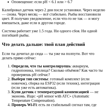
Оповещение: если pH < 6.1 или > 6.7
Калибровал датчик через 2 дня после установки. Через неделю
— снова. Через месяц — всё стабильно. Рыбы восстановили
цвет. Я получаю уведомление, если что-то не так — и могу
вмешаться, даже если в другом городе.
Система работает уже 1.5 года. Ни одного сбоя. Ни одной
погибшей рыбы.
Что делать дальше: твой план действий
Если ты дочитал до сюда — ты уже на полпути. Вот что
делать прямо сейчас:
Определи, что ты контролируешь
: аквариум,
гидропоника, теплица? Сколько объёмов? Как часто ты
проверяешь pH сейчас?
Выбери тип системы
: готовый комплект (если
новичок), сборка на ESP32 (если техник), интеграция
(если уже есть автоматика).
Купи датчик с температурной компенсацией
— не
экономь. Ищи: «pH sensor with ATC» (Automatic
Temperature Compensation).
Проверь Wi-Fi
: есть ли стабильный сигнал там, где