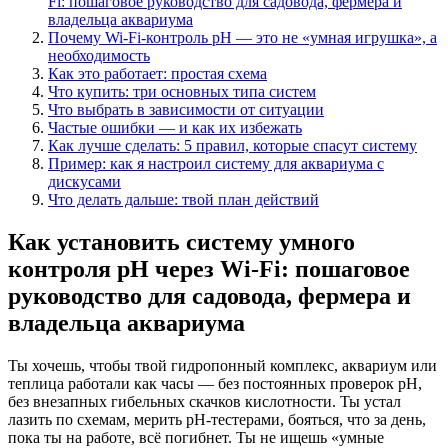
Fi: пошаговое руководство для садовода, фермера и
владельца аквариума
Почему Wi-Fi-контроль pH — это не «умная игрушка», а
необходимость
Как это работает: простая схема
Что купить: три основных типа систем
Что выбрать в зависимости от ситуации
Частые ошибки — и как их избежать
Как лучше сделать: 5 правил, которые спасут систему
Пример: как я настроил систему для аквариума с
дискусами
Что делать дальше: твой план действий
Как установить систему умного
контроля pH через Wi-Fi: пошаговое
руководство для садовода, фермера и
владельца аквариума
Ты хочешь, чтобы твой гидропонный комплекс, аквариум или
теплица работали как часы — без постоянных проверок pH,
без внезапных гибельных скачков кислотности. Ты устал
лазить по схемам, мерить pH-тестерами, бояться, что за день,
пока ты на работе, всё погибнет. Ты не ищешь «умные