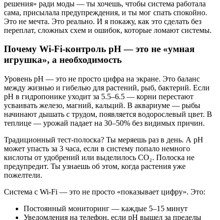
решения» ради моды — ты хочешь, чтобы система работала
сама, присылала предупреждения, и ты мог спать спокойно.
Это не мечта. Это реально. И я покажу, как это сделать без
переплат, сложных схем и ошибок, которые ломают системы.
Почему Wi-Fi-контроль pH — это не «умная
игрушка», а необходимость
Уровень pH — это не просто цифра на экране. Это баланс
между жизнью и гибелью для растений, рыб, бактерий. Если
pH в гидропонике уходит за 5.5–6.5 — корни перестают
усваивать железо, магний, кальций. В аквариуме — рыбы
начинают дышать с трудом, появляется водорослевый цвет. В
теплице — урожай падает на 30–50% без видимых причин.
Традиционный тест-полоска? Ты меряешь раз в день. А pH
может упасть за 3 часа, если в систему попало немного
кислоты от удобрений или выделилось CO₂. Полоска не
предупредит. Ты узнаешь об этом, когда растения уже
пожелтели.
Система с Wi-Fi — это не просто «показывает цифру». Это:
Постоянный мониторинг — каждые 5–15 минут
Уведомления на телефон, если pH вышел за пределы