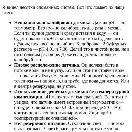
Я видел десятки сломанных систем. Вот что ломает их чаще
всего:
Неправильная калибровка датчика
. Датчик pH — не
термометр. Его нужно калибровать два раза в месяц.
Если ты купил датчик и сразу вставил в воду — он
будет показывать +1.5 кислотности, и ты будешь лить
щёлочь, пока всё не погибнет. Калибровка: 2 буферных
раствора — pH 4.01 и 7.00. Делай это в чистой воде, не в
питательном растворе. Даже если датчик «новый» —
калибруй его.
Плохое расположение датчика
. Он должен быть в
потоке воды, а не в углу. Если он стоит в стоячей воде
— показания будут «ленивыми». Используй крепление с
течением — например, на трубе, где вода движется. Или
в центре резервуара, не у стен.
Использование дешёвых датчиков без температурной
компенсации
. pH меняется с температурой. Если ты не
увидел, что датчик имеет встроенный термодатчик —
он будет ошибаться на 0.3–0.7 при перепаде 5°C. Это
критично для теплиц и аквариумов. Ищи: «pH с
температурной компенсацией».
Нет резервного питания
. Отключили свет — система
выключилась. Через 6 часов pH упал, и ты не узнал.