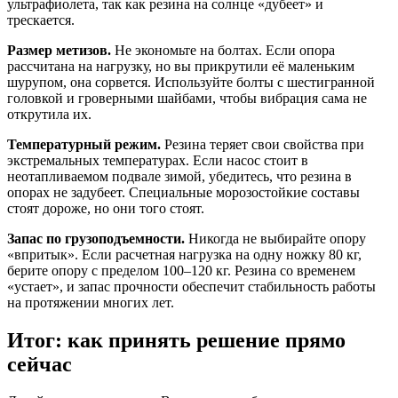
ультрафиолета, так как резина на солнце «дубеет» и
трескается.
Размер метизов.
Не экономьте на болтах. Если опора
рассчитана на нагрузку, но вы прикрутили её маленьким
шурупом, она сорвется. Используйте болты с шестигранной
головкой и гроверными шайбами, чтобы вибрация сама не
открутила их.
Температурный режим.
Резина теряет свои свойства при
экстремальных температурах. Если насос стоит в
неотапливаемом подвале зимой, убедитесь, что резина в
опорах не задубеет. Специальные морозостойкие составы
стоят дороже, но они того стоят.
Запас по грузоподъемности.
Никогда не выбирайте опору
«впритык». Если расчетная нагрузка на одну ножку 80 кг,
берите опору с пределом 100–120 кг. Резина со временем
«устает», и запас прочности обеспечит стабильность работы
на протяжении многих лет.
Итог: как принять решение прямо
сейчас