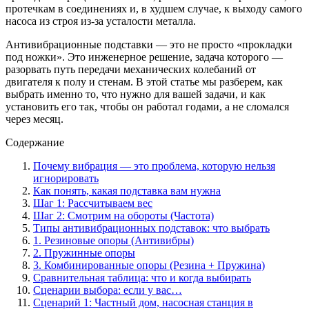
протечкам в соединениях и, в худшем случае, к выходу самого
насоса из строя из-за усталости металла.
Антивибрационные подставки — это не просто «прокладки
под ножки». Это инженерное решение, задача которого —
разорвать путь передачи механических колебаний от
двигателя к полу и стенам. В этой статье мы разберем, как
выбрать именно то, что нужно для вашей задачи, и как
установить его так, чтобы он работал годами, а не сломался
через месяц.
Содержание
Почему вибрация — это проблема, которую нельзя
игнорировать
Как понять, какая подставка вам нужна
Шаг 1: Рассчитываем вес
Шаг 2: Смотрим на обороты (Частота)
Типы антивибрационных подставок: что выбрать
1. Резиновые опоры (Антивибры)
2. Пружинные опоры
3. Комбинированные опоры (Резина + Пружина)
Сравнительная таблица: что и когда выбирать
Сценарии выбора: если у вас…
Сценарий 1: Частный дом, насосная станция в