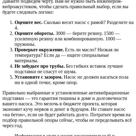
Давайте подведем черту. Вам не нужно быть инженером-
виброакустиком, чтобы сделать правильный выбор, если вы
будете следовать логике:
Оцените вес.
Сколько весит насос с рамой? Разделите на
4.
Оцените обороты.
3000 — берите резину. 1500 —
усиленную резину или комбинированную. 1000 —
пружины.
Проверьте окружение.
Есть ли масло? Низкая ли
температура? Если да — ищите специальные
материалы.
Не забудьте про трубы.
Без гибких вставок лучшие
подставки не спасут от шума.
Установите с зазором.
Насос не должен касаться пола
ни в одной точке, кроме опор.
Правильно выбранные и установленные антивибрационные
подставки — это гарантия тишины в доме и долговечности
вашего насоса. Это мелочь в бюджете проекта, которая
экономит кучу нервов и денег в будущем. Не ставьте насос
«на бетон», если он будет работать долго. Потратьте время на
подбор правильной опоры сейчас, чтобы не переделывать всё
через год.
Информация в статье носит ознакомительный и