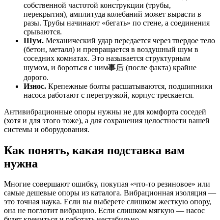
собственной частотой конструкции (трубы,
перекрытия), амплитуда колебаний может вырасти в
разы. Трубы начинают «бегать» по стене, а соединения
срываются.
Шум.
Механический удар передается через твердое тело
(бетон, металл) и превращается в воздушный шум в
соседних комнатах. Это называется структурным
шумом, и бороться с ним事后 (после факта) крайне
дорого.
Износ.
Крепежные болты расшатываются, подшипники
насоса работают с перегрузкой, корпус трескается.
Антивибрационные опоры нужны не для комфорта соседей
(хотя и для этого тоже), а для сохранения целостности вашей
системы и оборудования.
Как понять, какая подставка вам
нужна
Многие совершают ошибку, покупая «что-то резиновое» или
самые дешевые опоры из каталога. Вибрационная изоляция —
это точная наука. Если вы выберете слишком жесткую опору,
она не поглотит вибрацию. Если слишком мягкую — насос
будет крениться и работать нестабильно.