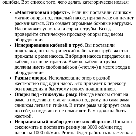
ошибки. Вот список того, чего делать категорически нельзя:
«Маятниковый эффект».
Если вы поставили слишком
мягкие опоры под тяжелый насос, при запуске он начнет
раскачиваться. Это создает огромные боковые нагрузки.
Насос может упасть или сорвать трубы. Всегда
проверяйте статическую просадку опоры под весом
оборудования.
Игнорирование кабелей и труб.
Вы поставили
подставки, но электрический кабель или труба жестко
прижаты к раме насоса. Вибрация насоса передается на
кабель, тот перетирается. Вывод: кабель и трубы
должны иметь свободный ход («петля») в месте входа в
оборудование.
Разные опоры.
Использование опор с разной
жесткостью под один насос. Это приведет к перекосу
оси вращения и быстрому износу подшипников.
Опоры под «тяжелую» раму.
Иногда насосы стоят на
раме, а подставки ставят только под раму, но сама рама
слишком легкая и гибкая. В итоге рама вибрирует сама
по себе, и подставки не помогают. Рама должна быть
жесткой.
Неправильный выбор для низких оборотов.
Попытка
сэкономить и поставить резину на 3000 об/мин под
насос на 1000 об/мин. Резина будет работать как жесткая