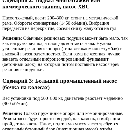
Сценарий 2: Подвал многоэтажки или
коммерческого здания, насос ХВС
Насос тяжелый, весит 200–300 кг, стоит на металлической
раме. Обороты стандартные (1450 об/мин). Вибрация
передается на перекрытие, соседи снизу жалуются на гул.
Решение:
Обычных резиновых подушек может быть мало, так
как нагрузка велика, а площадь контакта мала. Нужны
усиленные резиновые опоры (типа «стакан» или «тумба») с
высокой грузоподъемностью. Если рама не жесткая, лучше
заказать отдельный виброизолированный фундамент
(бетонный блок), на который потом поставить насос через
резиновые подушки.
Сценарий 3: Большой промышленный насос
(бочка на колесах)
Вес установки под 500–800 кг, двигатель работает медленно
(960 об/мин).
Решение:
Только пружинные опоры или комбинированные.
Резина здесь будет просто твердой, как камень, и вибрация
пройдет насквозь. Плюс, под такую массу часто требуется
отдельный бетонный блок (инерционная масса), чтобы