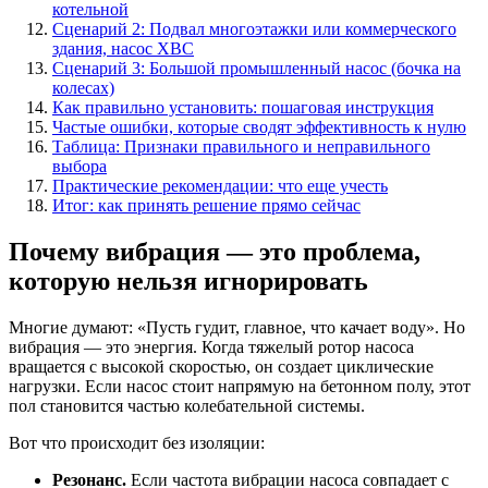
котельной
Сценарий 2: Подвал многоэтажки или коммерческого
здания, насос ХВС
Сценарий 3: Большой промышленный насос (бочка на
колесах)
Как правильно установить: пошаговая инструкция
Частые ошибки, которые сводят эффективность к нулю
Таблица: Признаки правильного и неправильного
выбора
Практические рекомендации: что еще учесть
Итог: как принять решение прямо сейчас
Почему вибрация — это проблема,
которую нельзя игнорировать
Многие думают: «Пусть гудит, главное, что качает воду». Но
вибрация — это энергия. Когда тяжелый ротор насоса
вращается с высокой скоростью, он создает циклические
нагрузки. Если насос стоит напрямую на бетонном полу, этот
пол становится частью колебательной системы.
Вот что происходит без изоляции:
Резонанс.
Если частота вибрации насоса совпадает с