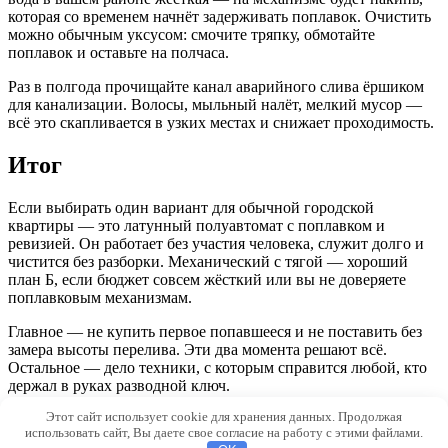
которая со временем начнёт задерживать поплавок. Очистить
можно обычным уксусом: смочите тряпку, обмотайте
поплавок и оставьте на полчаса.
Раз в полгода прочищайте канал аварийного слива ёршиком
для канализации. Волосы, мыльный налёт, мелкий мусор —
всё это скапливается в узких местах и снижает проходимость.
Итог
Если выбирать один вариант для обычной городской
квартиры — это латунный полуавтомат с поплавком и
ревизией. Он работает без участия человека, служит долго и
чистится без разборки. Механический с тягой — хороший
план Б, если бюджет совсем жёсткий или вы не доверяете
поплавковым механизмам.
Главное — не купить первое попавшееся и не поставить без
замера высоты перелива. Эти два момента решают всё.
Остальное — дело техники, с которым справится любой, кто
держал в руках разводной ключ.
Этот сайт использует cookie для хранения данных. Продолжая
© 2026 Morevdome.com
использовать сайт, Вы даете свое согласие на работу с этими файлами.