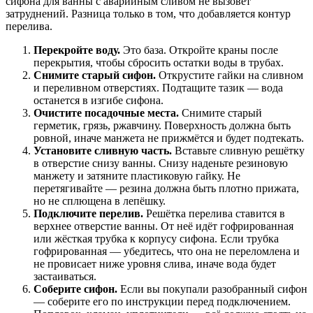
сифона для ванны с аварийным сливом не вызовет
затруднений. Разница только в том, что добавляется контур
перелива.
Перекройте воду.
Это база. Откройте краны после
перекрытия, чтобы сбросить остатки воды в трубах.
Снимите старый сифон.
Открустите гайки на сливном
и переливном отверстиях. Подтащите тазик — вода
останется в изгибе сифона.
Очистите посадочные места.
Снимите старый
герметик, грязь, ржавчину. Поверхность должна быть
ровной, иначе манжета не прижмётся и будет подтекать.
Установите сливную часть.
Вставьте сливную решётку
в отверстие снизу ванны. Снизу наденьте резиновую
манжету и затяните пластиковую гайку. Не
перетягивайте — резина должна быть плотно прижата,
но не сплющена в лепёшку.
Подключите перелив.
Решётка перелива ставится в
верхнее отверстие ванны. От неё идёт гофрированная
или жёсткая трубка к корпусу сифона. Если трубка
гофрированная — убедитесь, что она не переломлена и
не провисает ниже уровня слива, иначе вода будет
застаиваться.
Соберите сифон.
Если вы покупали разобранный сифон
— соберите его по инструкции перед подключением.