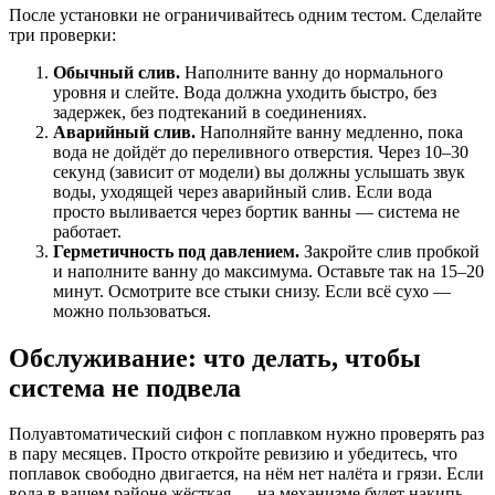
После установки не ограничивайтесь одним тестом. Сделайте
три проверки:
Обычный слив.
Наполните ванну до нормального
уровня и слейте. Вода должна уходить быстро, без
задержек, без подтеканий в соединениях.
Аварийный слив.
Наполняйте ванну медленно, пока
вода не дойдёт до переливного отверстия. Через 10–30
секунд (зависит от модели) вы должны услышать звук
воды, уходящей через аварийный слив. Если вода
просто выливается через бортик ванны — система не
работает.
Герметичность под давлением.
Закройте слив пробкой
и наполните ванну до максимума. Оставьте так на 15–20
минут. Осмотрите все стыки снизу. Если всё сухо —
можно пользоваться.
Обслуживание: что делать, чтобы
система не подвела
Полуавтоматический сифон с поплавком нужно проверять раз
в пару месяцев. Просто откройте ревизию и убедитесь, что
поплавок свободно двигается, на нём нет налёта и грязи. Если
вода в вашем районе жёсткая — на механизме будет накипь,