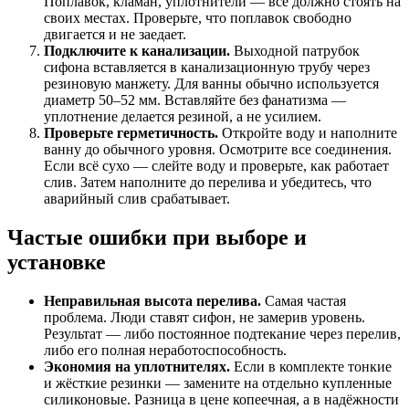
Поплавок, кламан, уплотнители — всё должно стоять на
своих местах. Проверьте, что поплавок свободно
двигается и не заедает.
Подключите к канализации.
Выходной патрубок
сифона вставляется в канализационную трубу через
резиновую манжету. Для ванны обычно используется
диаметр 50–52 мм. Вставляйте без фанатизма —
уплотнение делается резиной, а не усилием.
Проверьте герметичность.
Откройте воду и наполните
ванну до обычного уровня. Осмотрите все соединения.
Если всё сухо — слейте воду и проверьте, как работает
слив. Затем наполните до перелива и убедитесь, что
аварийный слив срабатывает.
Частые ошибки при выборе и
установке
Неправильная высота перелива.
Самая частая
проблема. Люди ставят сифон, не замерив уровень.
Результат — либо постоянное подтекание через перелив,
либо его полная неработоспособность.
Экономия на уплотнителях.
Если в комплекте тонкие
и жёсткие резинки — замените на отдельно купленные
силиконовые. Разница в цене копеечная, а в надёжности