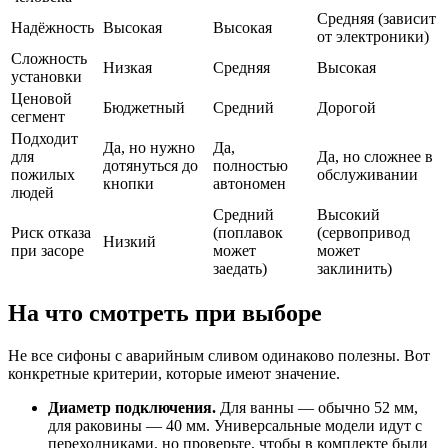
Средняя (зависит
Надёжность
Высокая
Высокая
от электроники)
Сложность
Низкая
Средняя
Высокая
установки
Ценовой
Бюджетный
Средний
Дорогой
сегмент
Подходит
Да, но нужно
Да,
для
Да, но сложнее в
дотянуться до
полностью
пожилых
обслуживании
кнопки
автономен
людей
Средний
Высокий
Риск отказа
(поплавок
(сервопривод
Низкий
при засоре
может
может
заедать)
заклинить)
На что смотреть при выборе
Не все сифоны с аварийным сливом одинаково полезны. Вот
конкретные критерии, которые имеют значение.
Диаметр подключения.
Для ванны — обычно 52 мм,
для раковины — 40 мм. Универсальные модели идут с
переходниками, но проверьте, чтобы в комплекте были