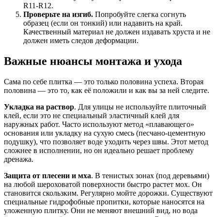
R11-R12.
Проверьте на изгиб.
Попробуйте слегка согнуть
образец (если он тонкий) или надавить на край.
Качественный материал не должен издавать хруста и не
должен иметь следов деформации.
Важные нюансы монтажа и ухода
Сама по себе плитка — это только половина успеха. Вторая
половина — это то, как её положили и как вы за ней следите.
Укладка на раствор
. Для улицы не используйте плиточный
клей, если это не специальный эластичный клей для
наружных работ. Часто используют метод «плавающего»
основания или укладку на сухую смесь (песчано-цементную
подушку), что позволяет воде уходить через швы. Этот метод
сложнее в исполнении, но он идеально решает проблему
дренажа.
Защита от плесени и мха
. В тенистых зонах (под деревьями)
на любой шероховатой поверхности быстро растет мох. Он
становится скользким. Регулярно мойте дорожки. Существуют
специальные гидрофобные пропитки, которые наносятся на
уложенную плитку. Они не меняют внешний вид, но вода