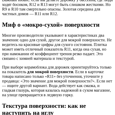
ходят босиком, R12 и R13 могут быть слишком жесткими. Но
R9 и R10 там смертельно опасны. Золотая середина для
частных домов — R11 или R12.
Миф о «мокро-сухой» поверхности
Многие производители указывают в характеристиках два
значения: одно для сухой, другое для мокрой поверхности. Не
ведитесь на красивые цифры для сухого состояния. Плитка
может иметь отличный показатель R11, когда она сухая, но
при намокании её коэффициент трения резко падает. Это
связано с химией материала и текстурой.
При выборе керамоблока для дорожек ориентируйтесь только
на показатель
для мокрой поверхности
. Если в карточке
товара написано только «R11» без уточнения, уточните у
продавца: «Это значение для мокрой поверхности?». Если нет
— ищите другой вариант. Вода действует как смазка, и
гладкая глазурь, которая казалась надежной в сухом магазине,
на улице превращается в ледяную горку.
Текстура поверхности: как не
наступить на иглу