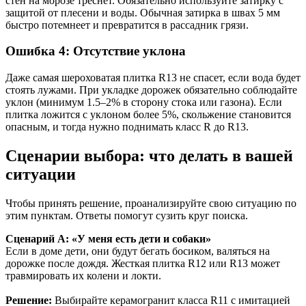
стен на морозе треснет. Обязательно используйте затирку с
защитой от плесени и воды. Обычная затирка в швах 5 мм
быстро потемнеет и превратится в рассадник грязи.
Ошибка 4: Отсутствие уклона
Даже самая шероховатая плитка R13 не спасет, если вода будет
стоять лужами. При укладке дорожек обязательно соблюдайте
уклон (минимум 1.5–2% в сторону стока или газона). Если
плитка ложится с уклоном более 5%, скольжение становится
опасным, и тогда нужно поднимать класс R до R13.
Сценарии выбора: что делать в вашей
ситуации
Чтобы принять решение, проанализируйте свою ситуацию по
этим пунктам. Ответы помогут сузить круг поиска.
Сценарий А: «У меня есть дети и собаки»
Если в доме дети, они будут бегать босиком, валяться на
дорожке после дождя. Жесткая плитка R12 или R13 может
травмировать их колени и локти.
Решение:
Выбирайте керамогранит класса R11 с имитацией