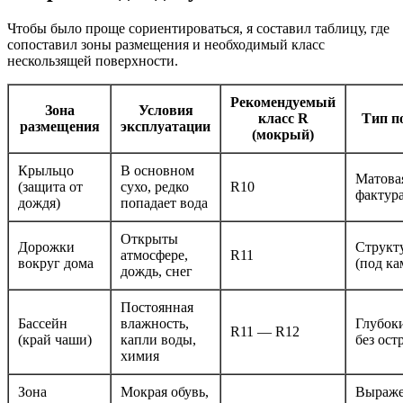
Чтобы было проще сориентироваться, я составил таблицу, где
сопоставил зоны размещения и необходимый класс
нескользящей поверхности.
Рекомендуемый
Зона
Условия
класс R
Тип п
размещения
эксплуатации
(мокрый)
Крыльцо
В основном
Матовая
(защита от
сухо, редко
R10
фактур
дождя)
попадает вода
Открыты
Дорожки
Структ
атмосфере,
R11
вокруг дома
(под ка
дождь, снег
Постоянная
Бассейн
влажность,
Глубок
R11 — R12
(край чаши)
капли воды,
без ост
химия
Зона
Мокрая обувь,
Выраж