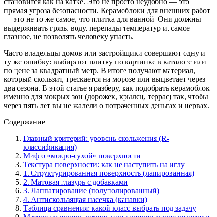
становится как на катке. Это не просто неудобно — это
прямая угроза безопасности. Керамоблоки для внешних работ
— это не то же самое, что плитка для ванной. Они должны
выдерживать грязь, воду, перепады температур и, самое
главное, не позволять человеку упасть.
Часто владельцы домов или застройщики совершают одну и
ту же ошибку: выбирают плитку по картинке в каталоге или
по цене за квадратный метр. В итоге получают материал,
который скользит, трескается на морозе или выцветает через
два сезона. В этой статье я разберу, как подобрать керамоблок
именно для мокрых зон (дорожек, крылец, террас) так, чтобы
через пять лет вы не жалели о потраченных деньгах и нервах.
Содержание
Главный критерий: уровень скольжения (R-
классификация)
Миф о «мокро-сухой» поверхности
Текстура поверхности: как не наступить на иглу
1. Структурированная поверхность (лапированная)
2. Матовая глазурь с добавками
3. Лаппатирование (полуполированный)
4. Антискользящая насечка (канавки)
Таблица сравнения: какой класс выбрать под задачу
Материал: почему камень или клинкер лучше керамики