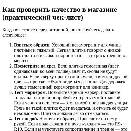
Как проверить качество в магазине
(практический чек-лист)
Когда вы стоите перед витриной, не стесняйтесь делать
следующее:
Взвесьте образец.
Хороший керамогранит для улицы
плотный и тяжелый. Легкая плитка говорит о низкой
плотности и высокой пористости — это риск трещин от
мороза.
Посмотрите на срез.
Если плитка гомогенная (цвет
одинаковый во всей толще), значит, сколы не будут
видны. Если сверху просто слой эмали, а внутри другой
цвет — при сколе будет видеться разница. Для дорожек
лучше гомогенный керамогранит или клинкер.
Тест маркером.
Возьмите черный маркер, поставьте
точку на плитке и попробуйте стереть сухой тряпкой.
Если чернота остается — это плохой признак для улицы.
Грязь на такой плитке будет въедаться, и отмыть её будет
невозможно. Плитка должна легко отмываться.
Тест водой.
Намочите образец. Проведите по нему
рукой. Если вода скользит и рука «уходит» — это R9-
R10. Если вы чувствуете сопротивление и трение — это