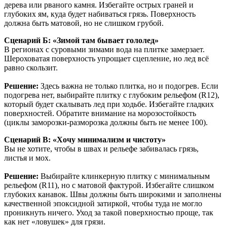
дерева или рваного камня. Избегайте острых граней и
глубоких ям, куда будет набиваться грязь. Поверхность
должна быть матовой, но не слишком грубой.
Сценарий Б: «Зимой там бывает гололед»
В регионах с суровыми зимами вода на плитке замерзает.
Шероховатая поверхность упрощает сцепление, но лед всё
равно скользит.
Решение:
Здесь важна не только плитка, но и подогрев. Если
подогрева нет, выбирайте плитку с глубоким рельефом (R12),
который будет скалывать лед при ходьбе. Избегайте гладких
поверхностей. Обратите внимание на морозостойкость
(циклы заморозки-разморозка должны быть не менее 100).
Сценарий В: «Хочу минимализм и чистоту»
Вы не хотите, чтобы в швах и рельефе забивалась грязь,
листья и мох.
Решение:
Выбирайте клинкерную плитку с минимальным
рельефом (R11), но с матовой фактурой. Избегайте слишком
глубоких канавок. Швы должны быть широкими и заполнены
качественной эпоксидной затиркой, чтобы туда не могло
проникнуть ничего. Уход за такой поверхностью проще, так
как нет «ловушек» для грязи.