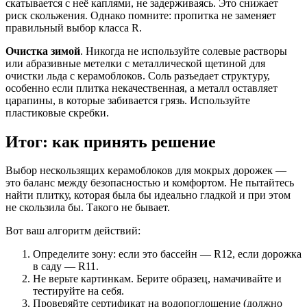
скатывается с неё каплями, не задерживаясь. Это снижает
риск скольжения. Однако помните: пропитка не заменяет
правильный выбор класса R.
Очистка зимой
. Никогда не используйте солевые растворы
или абразивные метелки с металлической щетиной для
очистки льда с керамоблоков. Соль разъедает структуру,
особенно если плитка некачественная, а металл оставляет
царапины, в которые забивается грязь. Используйте
пластиковые скребки.
Итог: как принять решение
Выбор нескользящих керамоблоков для мокрых дорожек —
это баланс между безопасностью и комфортом. Не пытайтесь
найти плитку, которая была бы идеально гладкой и при этом
не скользила бы. Такого не бывает.
Вот ваш алгоритм действий:
Определите зону: если это бассейн — R12, если дорожка
в саду — R11.
Не верьте картинкам. Берите образец, намачивайте и
тестируйте на себя.
Проверяйте сертификат на водопоглощение (должно