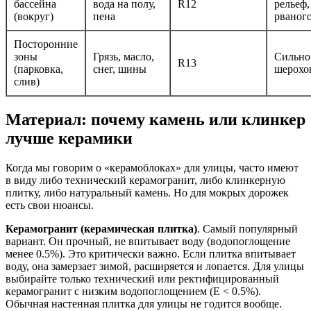
бассейна
вода на полу,
R12
рельеф
(вокруг)
пена
рваног
Посторонние
зоны
Грязь, масло,
Сильно
R13
(парковка,
снег, шины
шерохо
слив)
Материал: почему камень или клинкер
лучше керамики
Когда мы говорим о «керамоблоках» для улицы, часто имеют
в виду либо технический керамогранит, либо клинкерную
плитку, либо натуральный камень. Но для мокрых дорожек
есть свои нюансы.
Керамогранит (керамическая плитка)
. Самый популярный
вариант. Он прочный, не впитывает воду (водопоглощение
менее 0.5%). Это критически важно. Если плитка впитывает
воду, она замерзает зимой, расширяется и лопается. Для улицы
выбирайте только технический или ректифицированный
керамогранит с низким водопоглощением (E < 0.5%).
Обычная настенная плитка для улицы не годится вообще.