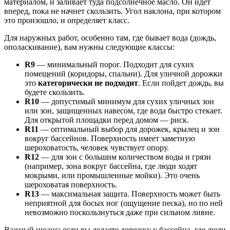
материалом, и заливает туда подсолнечное масло. Он идет
вперед, пока не начнет скользить. Угол наклона, при котором
это произошло, и определяет класс.
Для наружных работ, особенно там, где бывает вода (дождь,
ополаскивание), вам нужны следующие классы:
R9
— минимальный порог. Подходит для сухих
помещений (коридоры, спальни). Для уличной дорожки
это
категорически не подходит
. Если пойдет дождь, вы
будете скользить.
R10
— допустимый минимум для сухих уличных зон
или зон, защищенных навесом, где вода быстро стекает.
Для открытой площадки перед домом — риск.
R11
— оптимальный выбор для дорожек, крылец и зон
вокруг бассейнов. Поверхность имеет заметную
шероховатость, человек чувствует опору.
R12
— для зон с большим количеством воды и грязи
(например, зона вокруг бассейна, где люди ходят
мокрыми, или промышленные мойки). Это очень
шероховатая поверхность.
R13
— максимальная защита. Поверхность может быть
неприятной для босых ног (ощущение песка), но по ней
невозможно поскользнуться даже при сильном ливне.
Важный нюанс: если вы делаете дорожку у бассейна, где люди