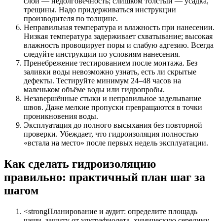
слой — недолговечность; слишком толстый — усадка,
трещины. Надо придерживаться инструкции
производителя по толщине.
Неправильная температура и влажность при нанесении.
Низкая температура задерживает схватывание; высокая
влажность провоцирует поры и слабую адгезию. Всегда
следуйте инструкции по условиям нанесения.
Пренебрежение тестированием после монтажа. Без
заливки воды невозможно узнать, есть ли скрытые
дефекты. Тестируйте минимум 24–48 часов на
маленьком объёме воды или гидропробы.
Незавершённые стыки и неправильное заделывание
швов. Даже мелкие пропуски превращаются в точки
проникновения воды.
Эксплуатация до полного высыхания без повторной
проверки. Убеждает, что гидроизоляция полностью
«встала на место» после первых недель эксплуатации.
Как сделать гидроизоляцию
правильно: практичный план шаг за
шагом
<strongПланирование и аудит: определите площадь
чаши, защиту от ультрафиолета, химическую середину