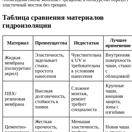
эластичный мостик без трещин.
Таблица сравнения материалов
гидроизоляции
Лучшее
Материал
Преимущества
Недостатки
применение
Эластичность,
Чувствительна
Внутренняя
Жидкая
заделывает
к UV и
поверхность
мембрана
стыки,
требовательна
чаши, стыки
(полиуретан/
простота
к условиям
с
акрил)
нанесения
нанесения
облицовкой
Крупные
Сложнее
Высокая
чаши,
ПВХ/
монтаж,
долговечность,
внешняя
резиновая
ремонт
стойкость к
защита,
мембрана
требует
химии
зоны с
специалиста
изгибами
Жесткая
Меньшая
Цементно-
прочность,
эластичность,
Новая чашa