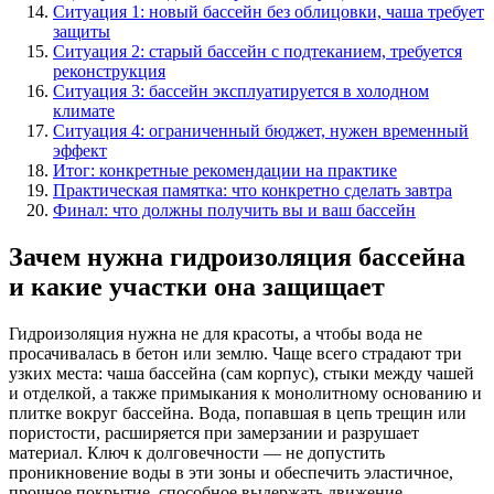
Ситуация 1: новый бассейн без облицовки, чашa требует
защиты
Ситуация 2: старый бассейн с подтеканием, требуется
реконструкция
Ситуация 3: бассейн эксплуатируется в холодном
климате
Ситуация 4: ограниченный бюджет, нужен временный
эффект
Итог: конкретные рекомендации на практике
Практическая памятка: что конкретно сделать завтра
Финал: что должны получить вы и ваш бассейн
Зачем нужна гидроизоляция бассейна
и какие участки она защищает
Гидроизоляция нужна не для красоты, а чтобы вода не
просачивалась в бетон или землю. Чаще всего страдают три
узких места: чашa бассейна (сам корпус), стыки между чашей
и отделкой, а также примыкания к монолитному основанию и
плитке вокруг бассейна. Вода, попавшая в цепь трещин или
пористости, расширяется при замерзании и разрушает
материал. Ключ к долговечности — не допустить
проникновение воды в эти зоны и обеспечить эластичное,
прочное покрытие, способное выдержать движение