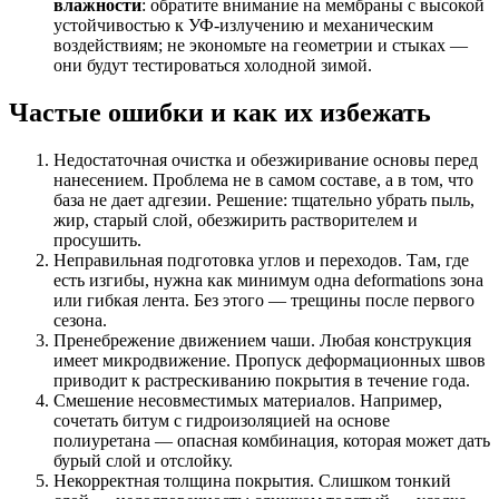
влажности
: обратите внимание на мембраны с высокой
устойчивостью к УФ-излучению и механическим
воздействиям; не экономьте на геометрии и стыках —
они будут тестироваться холодной зимой.
Частые ошибки и как их избежать
Недостаточная очистка и обезжиривание основы перед
нанесением. Проблема не в самом составе, а в том, что
база не дает адгезии. Решение: тщательно убрать пыль,
жир, старый слой, обезжирить растворителем и
просушить.
Неправильная подготовка углов и переходов. Там, где
есть изгибы, нужна как минимум одна deformations зона
или гибкая лента. Без этого — трещины после первого
сезона.
Пренебрежение движением чаши. Любая конструкция
имеет микродвижение. Пропуск деформационных швов
приводит к растрескиванию покрытия в течение года.
Смешение несовместимых материалов. Например,
сочетать битум с гидроизоляцией на основе
полиуретана — опасная комбинация, которая может дать
бурый слой и отслойку.
Некорректная толщина покрытия. Слишком тонкий