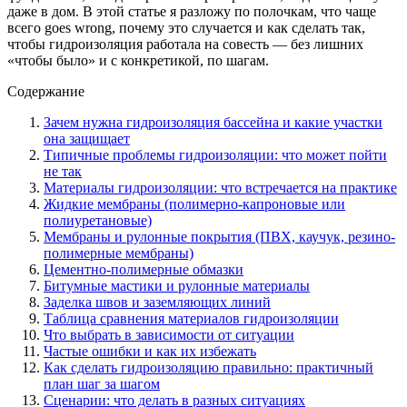
даже в дом. В этой статье я разложу по полочкам, что чаще
всего goes wrong, почему это случается и как сделать так,
чтобы гидроизоляция работала на совесть — без лишних
«чтобы было» и с конкретикой, по шагам.
Содержание
Зачем нужна гидроизоляция бассейна и какие участки
она защищает
Типичные проблемы гидроизоляции: что может пойти
не так
Материалы гидроизоляции: что встречается на практике
Жидкие мембраны (полимерно-капроновые или
полиуретановые)
Мембраны и рулонные покрытия (ПВХ, каучук, резино-
полимерные мембраны)
Цементно-полимерные обмазки
Битумные мастики и рулонные материалы
Заделка швов и заземляющих линий
Таблица сравнения материалов гидроизоляции
Что выбрать в зависимости от ситуации
Частые ошибки и как их избежать
Как сделать гидроизоляцию правильно: практичный
план шаг за шагом
Сценарии: что делать в разных ситуациях