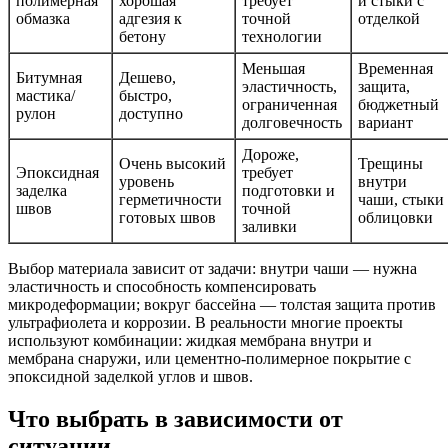
полимерная
хорошая
требует
и стыки с
обмазка
адгезия к
точной
отделкой
бетону
технологии
Меньшая
Временная
Битумная
Дешево,
эластичность,
защита,
мастика/
быстро,
ограниченная
бюджетный
рулон
доступно
долговечность
вариант
Дороже,
Очень высокий
Трещины
Эпоксидная
требует
уровень
внутри
заделка
подготовки и
герметичности
чаши, стыки
швов
точной
готовых швов
облицовки
заливки
Выбор материала зависит от задачи: внутри чаши — нужна
эластичность и способность компенсировать
микродеформации; вокруг бассейна — толстая защита против
ультрафиолета и коррозии. В реальности многие проекты
используют комбинации: жидкая мембрана внутри и
мембрана снаружи, или цементно-полимерное покрытие с
эпоксидной заделкой углов и швов.
Что выбрать в зависимости от
ситуации